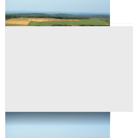
Mamoiada
(Nuoro)
Asta chiusa
Terreni all'asta a Mamoiada
Base d'asta
299.120 €