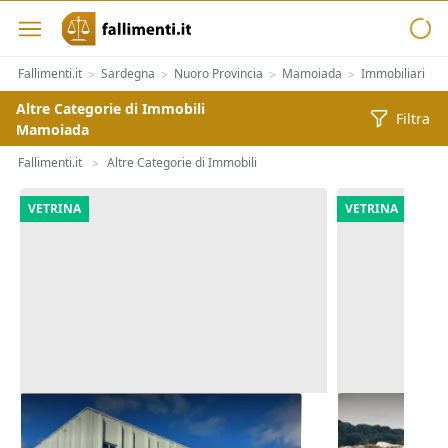
Fallimenti.it
Sardegna
Nuoro Provincia
Mamoiada
Immobiliari
A
>
>
>
>
>
Altre Categorie di Immobili
Filtra
Mamoiada
Fallimenti.it
Altre Categorie di Immobili
>
VETRINA
VETRINA
Asta Complesso artigianale con
Asta Appezz
cortile e pertinenze
zona estratt