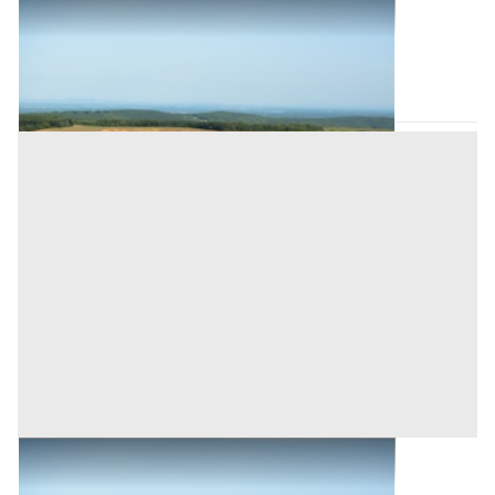
Terreni all'asta a Nuoro
Mamoiada
(Nuoro)
Codice asta:
DC026500
Asta chiusa
Terreni all'asta a Mamoiada
Base d'asta