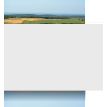
130.300 €
Mamoiada
(Nuoro)
Asta chiusa
Terreni all'asta a Mamoiada
Base d'asta
2.687 €