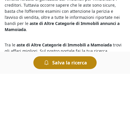
creditori. Tuttavia occorre sapere che le aste sono sicure,
basta che l’offerente esamini con attenzione la perizia e
l’avviso di vendita, oltre a tutte le informazioni riportate nei
bandi per le
aste di Altre Categorie di Immobili annunci a
Mamoiada
.
Tra le
aste di Altre Categorie di Immobili a Mamoiada
trovi
gli affari migliori. Sul nostro portale fai la tua ricerca
rapidamente ed individui subito i beni che soddisfano le tue
Salva la ricerca
esigenze, al prezzo più conveniente. In caso di necessità, non
esitare a richiedere maggiori informazioni sulla procedura
compilando il form presente nella pagina dell’asta. Per
aggiudicarti il bene che ti interessa dovrai presentarti presso
il Tribunale nel giorno in cui è indetta l’asta e presentare
l’offerta più elevata.
Vuoi scoprire i
fallimenti a Mamoiada di Altre Categorie di
Immobili
? Ti basta dare un’occhiata agli annunci di questa
sezione per individuare quello che ti interessa. Ogni
annuncio pubblicizza una procedura concorsuale o esecutiva