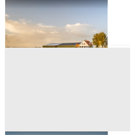
Fabbricato Rurale all'asta a Nuoro
Offerta minima
53.000 €
40.000 €
Mamoiada
(Nuoro)
Codice asta:
AQ883577
Asta chiusa