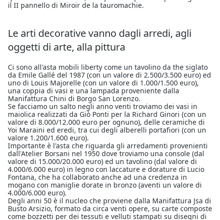
il II pannello di Miroir de la tauromachie.
Le arti decorative vanno dagli arredi, agli
oggetti di arte, alla pittura
Ci sono all'asta mobili liberty come un tavolino da the siglato
da Emile Gallé del 1987 (con un valore di 2.500/3.500 euro) ed
uno di Louis Majorelle (con un valore di 1.000/1.500 euro),
una coppia di vasi e una lampada proveniente dalla
Manifattura Chini di Borgo San Lorenzo.
Se facciamo un salto negli anno venti troviamo dei vasi in
maiolica realizzati da Giò Ponti per la Richard Ginori (con un
valore di 8.000/12.000 euro per ognuno), delle ceramiche di
Yoi Maraini ed eredi, tra cui degli alberelli portafiori (con un
valore 1.200/1.600 euro).
Importante è l'asta che riguarda gli arredamenti provenienti
dall'Atelier Borsani nel 1950 dove troviamo una console (dal
valore di 15.000/20.000 euro) ed un tavolino (dal valore di
4.000/6.000 euro) in legno con laccature e dorature di Lucio
Fontana, che ha collaborato anche ad una credenza in
mogano con maniglie dorate in bronzo (aventi un valore di
4.000/6.000 euro).
Degli anni 50 è il nucleo che proviene dalla Manifattura Jsa di
Busto Arsizio, formato da circa venti opere, su carte composte
come bozzetti per dei tessuti e velluti stampati su disegni di