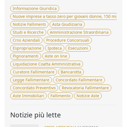
Informazione Giuridica
Nuove imprese a tasso zero per giovani donne, 150 milioni 
Notizie Fallimenti
Asta Giudiziaria
Studi e Ricerche
Amministrazione Straordinaria
Crisi Aziendali
Procedure Concorsuali
Espropriazione
Ipoteca
Esecuzioni
Pignoramenti
Aste on line
Liquidazione Coatta Amministrativa
Curatore Fallimentare
Bancarotta
Legge Fallimentare
Concordato Fallimentare
Concordato Preventivo
Revocatoria Fallimentare
Aste Immobiliari
Fallimento
Notizie Aste
Notizie più lette