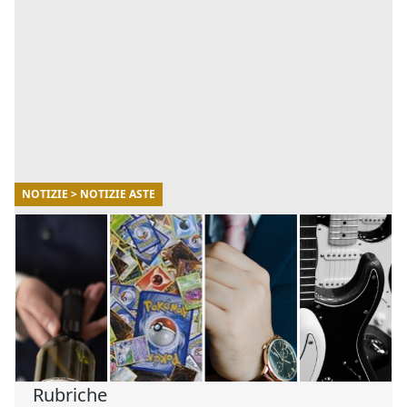
NOTIZIE > NOTIZIE ASTE
09/07/2025
Aste online gli oggetti più ricercati e le cifre
folli sborsate
In questo articolo vedremo quali sono gli oggetti più
ambiti e quali sono state le follie che passeranno alla
storia delle aste. [...]
Rubriche