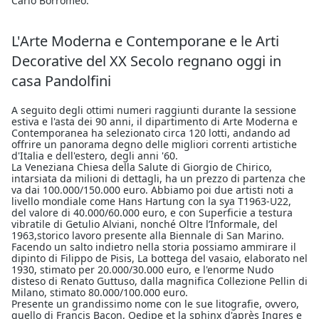
Carlo Borromeo.
L'Arte Moderna e Contemporane e le Arti
Decorative del XX Secolo regnano oggi in
casa Pandolfini
A seguito degli ottimi numeri raggiunti durante la sessione
estiva e l'asta dei 90 anni, il dipartimento di Arte Moderna e
Contemporanea ha selezionato circa 120 lotti, andando ad
offrire un panorama degno delle migliori correnti artistiche
d'Italia e dell'estero, degli anni '60.
La Veneziana Chiesa della Salute di Giorgio de Chirico,
intarsiata da milioni di dettagli, ha un prezzo di partenza che
va dai 100.000/150.000 euro. Abbiamo poi due artisti noti a
livello mondiale come Hans Hartung con la sya T1963-U22,
del valore di 40.000/60.000 euro, e con Superficie a testura
vibratile di Getulio Alviani, nonché Oltre l’Informale, del
1963,storico lavoro presente alla Biennale di San Marino.
Facendo un salto indietro nella storia possiamo ammirare il
dipinto di Filippo de Pisis, La bottega del vasaio, elaborato nel
1930, stimato per 20.000/30.000 euro, e l'enorme Nudo
disteso di Renato Guttuso, dalla magnifica Collezione Pellin di
Milano, stimato 80.000/100.000 euro.
Presente un grandissimo nome con le sue litografie, ovvero,
quello di Francis Bacon, Oedipe et la sphinx d'après Ingres e