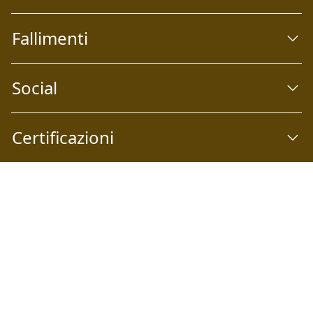
Fallimenti
Social
Certificazioni
Abilio S.p.A
Società a socio unico Email:
info@abilio.com
| Telefono:
+39 0546 046747
| Sito Web:
www.abilio.com
| Pec:
abilio@pec.illimity.com
Capitale sociale i.v. Euro 60.975,00 | Sede legale: Via Galileo
Galilei n°6, 48018 Faenza (RA) | P.IVA: 02704840392 | Codice
fiscale e Nr. Iscrizione Registro delle Imprese di Ferrara e
Ravenna: 02704840392 | Numero REA RA: 224830 | SDI: