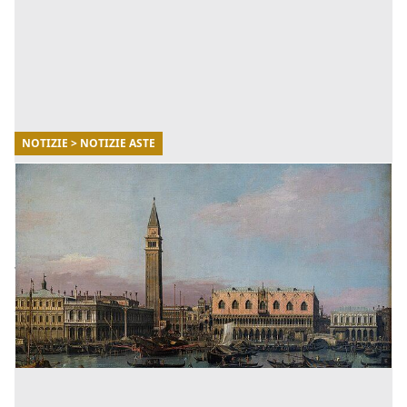
NOTIZIE > NOTIZIE ASTE
30/07/2025
Canaletto dei record - Perchè conviene
investire in opere d'arte all'asta?
Di seguito potrai scoprire tutti i dettagli di questa
vendita memorabile, con un approfondimento sulle
opportunità da cogliere per compiere investimenti
fruttuosi a [...]