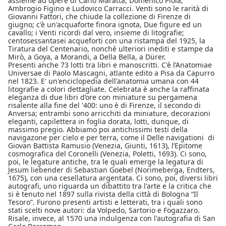
assieme ad opere di Carlo Maratta, Domenico Piola,
Ambrogio Figino e Ludovico Carracci. Venti sono le rarità di
Giovanni Fattori, che chiude la collezione di Firenze di
giugno; c'è un'acquaforte finora ignota, Due figure ed un
cavallo; i Venti ricordi dal vero, insieme di litografie;
centosessantasei acqueforti con una ristampa del 1925, la
Tiratura del Centenario, nonché ulteriori inediti e stampe da
Mirò, a Goya, a Morandi, a Della Bella, a Dürer.
Presenti anche 73 lotti tra libri e manoscritti. C'è l’Anatomiae
Universae di Paolo Mascagni, atlante edito a Pisa da Capurro
nel 1823. E' un'enciclopedia dell'anatomia umana con 44
litografie a colori dettagliate. Celebrata è anche la raffinata
eleganza di due libri d’ore con miniature su pergamena
risalente alla fine del '400: uno è di Firenze, il secondo di
Anversa; entrambi sono arricchiti da miniature, decorazioni
eleganti, capilettera in foglia dorata, lotti, dunque, di
massimo pregio. Abbiamo poi antichissimi testi della
navigazone per cielo e per terra, come il Delle navigationi di
Giovan Battista Ramusio (Venezia, Giunti, 1613), l’Epitome
cosmografica del Coronelli (Venezia, Poletti, 1693). Ci sono,
poi, le legature antiche, tra le quali emerge la legatura di
Jesum liebender di Sebastian Goebel (Norimeberga, Endters,
1675), con una cesellatura argentata. Ci sono, poi, diversi libri
autografi, uno riguarda un dibattito tra l'arte e la critica che
si è tenuto nel 1897 sulla rivista della città di Bologna “Il
Tesoro”. Furono presenti artisti e letterati, tra i quali sono
stati scelti nove autori: da Volpedo, Sartorio e Fogazzaro.
Risale, invece, al 1570 una indulgenza con l'autografia di San