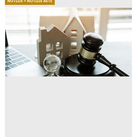
NOTIZIE > NOTIZIE ASTE
18/06/2026
Asta senza incanto o con incanto: differenze,
vantaggi e come partecipare
Le aste giudiziarie rappresentano uno dei principali
strumenti utilizzati per la vendita di immobili e altri
beni provenienti da procedure esecutive e concorsuali.
[...]