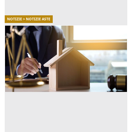
NOTIZIE > NOTIZIE ASTE
02/04/2026
Comprare una casa all’asta occupata:
conviene davvero?
Comprendere la natura dell’occupazione è
fondamentale per valutare correttamente
l’investimento e pianificare i tempi di utilizzo
dell’immobile. [...]