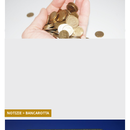
La figura giuridica della Bancarotta riparata non è un
illecito disciplinato dalla legge ma trae origine dalla
giurisprudenza. Analisi delle ipotesi in cui si confi [...]
NOTIZIE > BANCAROTTA
25/07/2017
Bancarotta: non tutte le operazioni