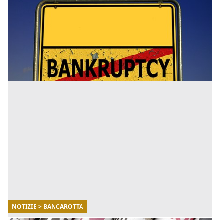
compiute dal fallito integrano il reato
Alcune operazioni poste in essere dal fallito non
integrano il reato di bancarotta. Dette esenzioni sono
indicate nell'art. 217 bis L.F. [...]
NOTIZIE > BANCAROTTA