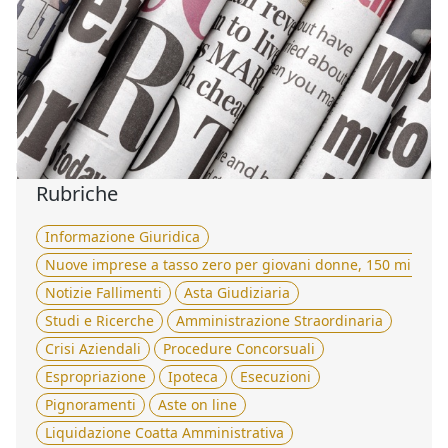
06/06/2017
I reati commessi dal fallito: la bancarotta
La bancarotta è uno dei principali reati che può essere
compiuto dal soggetto fallito:leggi la guida alle diverse
fattispecie di reato. [...]
Rubriche
Informazione Giuridica
Nuove imprese a tasso zero per giovani donne, 150 milioni 
Notizie Fallimenti
Asta Giudiziaria
Studi e Ricerche
Amministrazione Straordinaria
Crisi Aziendali
Procedure Concorsuali
Espropriazione
Ipoteca
Esecuzioni
Pignoramenti
Aste on line
Liquidazione Coatta Amministrativa