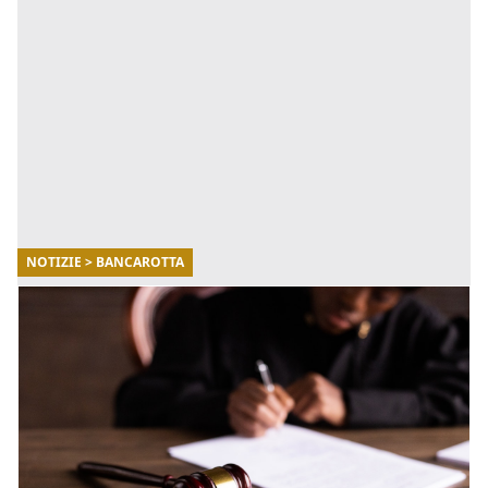
NOTIZIE > BANCAROTTA
29/09/2022
La bancarotta semplice e fraudolenta
La bancarotta si individua in qualsiasi contesto in cui
un'impresa o una società vengono dichiarate in
liquidazione giudiziale da una sentenza, con
conseguente perd [...]