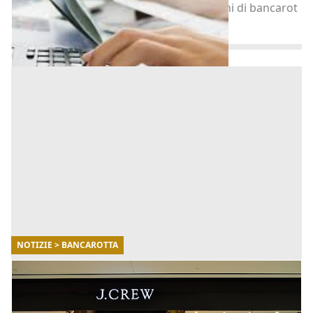
dell'insolvenza per contrastare i fenomeni di bancarot
[...]
NOTIZIE > BANCAROTTA
05/05/2020
Bancarotta da coronavirus per J Crew, la
griffe amata da Michelle Obama