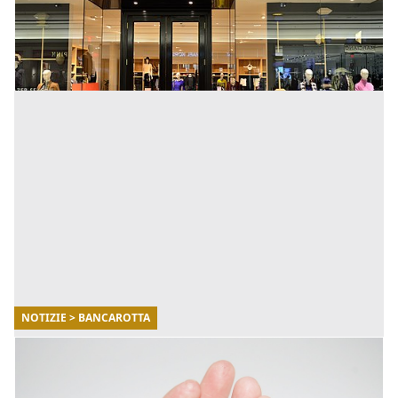
Si sgretola sotto i colpi della pandemia globale uno
degli imperi storici dell'abbigliamento stellestrisce [...]
NOTIZIE > BANCAROTTA
30/11/2017
La Bancarotta “riparata” attraverso la
reintegrazione del patrimonio