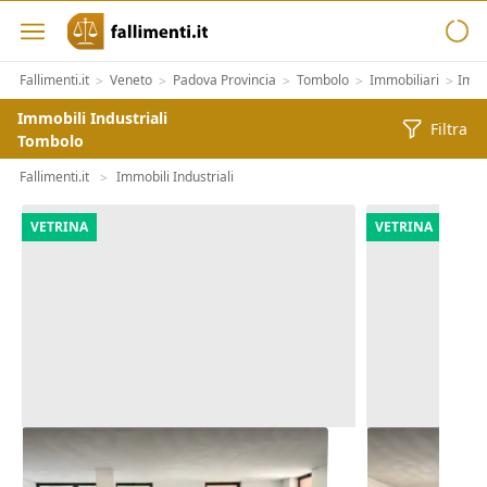
Fallimenti.it
Veneto
Padova Provincia
Tombolo
Immobiliari
Immob
>
>
>
>
>
Immobili Industriali
Filtra
Tombolo
Fallimenti.it
Immobili Industriali
>
VETRINA
VETRINA
Asta Negozio (sub 207) in edificio
Asta Negozio 
polifunzionale
polifunziona