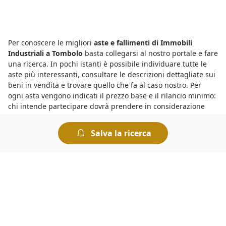
Per conoscere le migliori
aste e fallimenti di Immobili
Industriali a Tombolo
basta collegarsi al nostro portale e fare
una ricerca. In pochi istanti è possibile individuare tutte le
aste più interessanti, consultare le descrizioni dettagliate sui
beni in vendita e trovare quello che fa al caso nostro. Per
ogni asta vengono indicati il prezzo base e il rilancio minimo:
chi intende partecipare dovrà prendere in considerazione
questi elementi per presentare la propria offerta.
Salva la ricerca
Presso il
Tribunale di Tombolo i fallimenti di Immobili
Industriali
offrono una marea di opportunità. Infatti con le
aste giudiziarie è possibile risparmiare sull’acquisto e trovare
tutto quello che serve in pochi istanti. Per sapere dove vedere
fallimenti è sufficiente collegarsi al portale e visualizzare i
dettagli riportati sugli annunci delle singole aste: oltre alla
data di inizio della gara viene indicato il nome del Tribunale
presso cui avrà luogo la vendita.