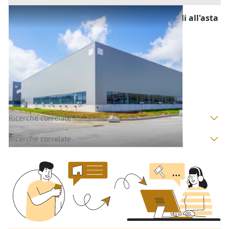
Fabbricati Costruiti per Esigenze Industriali all'asta
a Padova
Offerta minima
147.675 €
110.756,25 €
Tombolo
(Padova)
Codice asta:
AI3153444
Asta chiusa
Ricerche correlate
Ricerche correlate