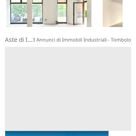
52.098 €
53.372 €
Chiampo
(Vicenza)
Chiampo
(V
16/09/2026
16/09/2026
Aste di Immobili Industriali Tombolo
3 Annunci di Immobili Industriali - Tombolo