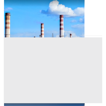
Opifici all'asta a Padova
Offerta minima
96.750 €
72.562,50 €
Tombolo
(Padova)
Codice asta:
AI3410200
Asta chiusa