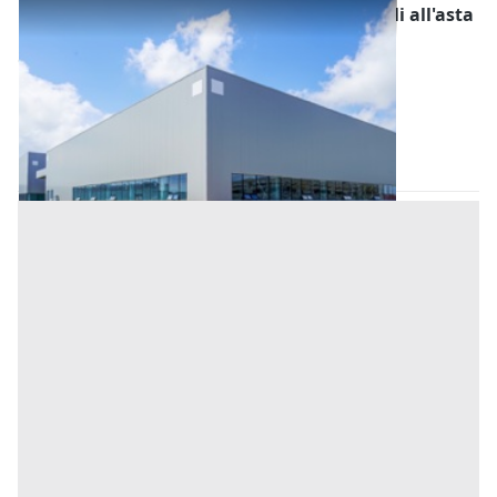
Fabbricati Costruiti per Esigenze Industriali all'asta
a Padova
Offerta minima
195.000 €
146.250 €
Tombolo
(Padova)
Codice asta:
BN543488
Asta chiusa