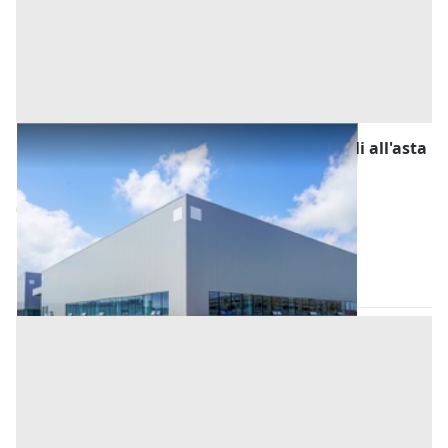
Fabbricati Costruiti per Esigenze Industriali all'asta
a Padova
Offerta minima
86.400 €
64.800 €
Casale di Scodosia
(Padova)
Codice asta:
AH341344
Asta chiusa