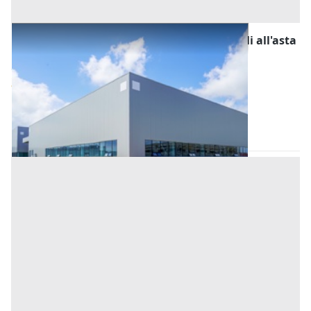
Fabbricati Costruiti per Esigenze Industriali all'asta
a Padova
Offerta minima
45.000 €
33.750 €
Casale di Scodosia
(Padova)
Codice asta:
AA1102477
Asta chiusa