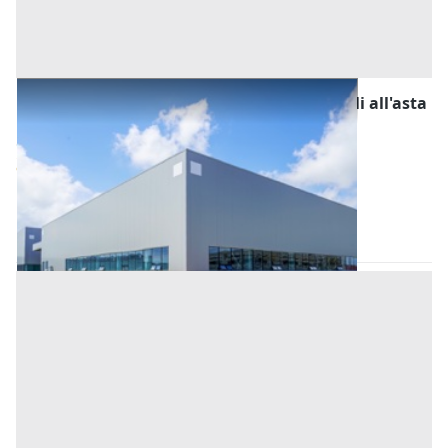
Fabbricati Costruiti per Esigenze Industriali all'asta
a Padova
Offerta minima
49.000 €
36.750 €
Casale di Scodosia
(Padova)
Codice asta:
AI3264667
Asta chiusa