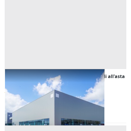
Fabbricati Costruiti per Esigenze Industriali all'asta
a Padova
Offerta minima
98.000 €
73.500 €
Casale di Scodosia
(Padova)
Codice asta:
AJ730155
Asta chiusa