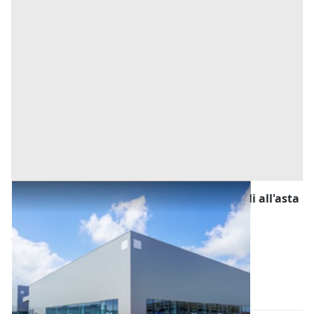
Fabbricati Costruiti per Esigenze Industriali all'asta
a Padova
Offerta minima
132.096 €
99.072 €
Casale di Scodosia
(Padova)
Codice asta:
AI3319022
Asta chiusa