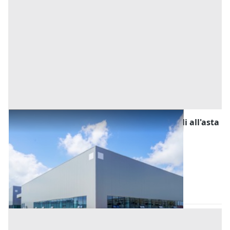
Fabbricati Costruiti per Esigenze Industriali all'asta
a Padova
Offerta minima
78.500 €
58.875 €
Casale di Scodosia
(Padova)
Codice asta:
AJ730156
Asta chiusa