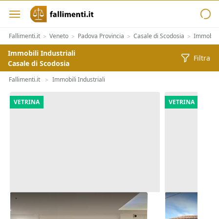
Fallimenti.it
Veneto
Padova Provincia
Casale di Scodosia
Immobili
>
>
>
>
Immobili Industriali
Filtra
Casale di Scodosia
Fallimenti.it
Immobili Industriali
>
VETRINA
VETRINA
Asta Negozio in centro
Asta Quota 1
commerciale
commerciale 