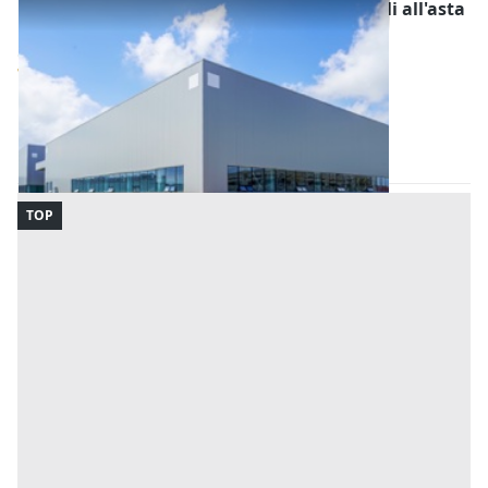
Fabbricati Costruiti per Esigenze Industriali all'asta
a Padova
Offerta minima
105.062 €
78.797 €
Casale di Scodosia
(Padova)
Codice asta:
BN5635020726
Asta chiusa
TOP