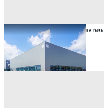
Fabbricati Costruiti per Esigenze Industriali all'asta
a Padova
Offerta minima
79.836,25 €
58.977,19 €
Casale di Scodosia
(Padova)
Codice asta:
AH395758
Asta chiusa