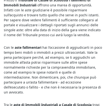
Presso il
Tribunale di Casale di Scodosia i fallimenti di
Immobili Industriali
offrono una marea di opportunità.
Infatti con le aste giudiziarie è possibile risparmiare
sull’acquisto e trovare tutto quello che serve in pochi istanti.
Per sapere dove vedere fallimenti è sufficiente collegarsi al
portale e visualizzare i dettagli riportati sugli annunci delle
singole aste: oltre alla data di inizio della gara viene indicato
il nome del Tribunale presso cui avrà luogo la vendita.
Con le
aste fallimentari
hai l’occasione di aggiudicarti in poco
tempo beni mobili o immobili a prezzi ultrascontati. Vale la
pena partecipare perché, ad esempio, se ti aggiudichi un
immobile all’asta potrai risparmiare sulle altre spese
normalmente richieste per la compravendita immobiliare,
come ad esempio le spese notarili e quelle di
intermediazione. Non dimenticare, poi, che chiunque può
partecipare a un’asta fallimentare - ad eccezione
dell’esecutato o fallito - e che non è necessaria la presenza di
un avvocato.
Tra le
aste di Immobili Industriali a Casale di Scodosia
trovi