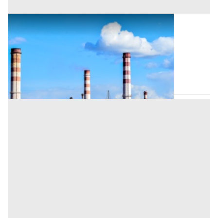
Opifici all'asta a Casale di Scodosia
Offerta minima
172.000 €
129.000 €
Casale di Scodosia
(Padova)
Codice asta:
cb7b6030
Asta chiusa