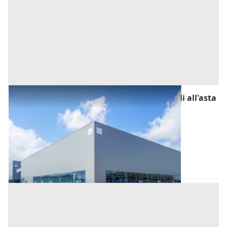
Fabbricati Costruiti per Esigenze Industriali all'asta
a Padova
Offerta minima
230.000 €
172.500 €
Casale di Scodosia
(Padova)
Codice asta:
AJ7389088
Asta chiusa