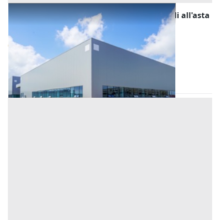
Fabbricati Costruiti per Esigenze Industriali all'asta
a Padova
Offerta minima
84.000 €
63.000 €
Casale di Scodosia
(Padova)
Codice asta:
AH3757909013
Asta chiusa