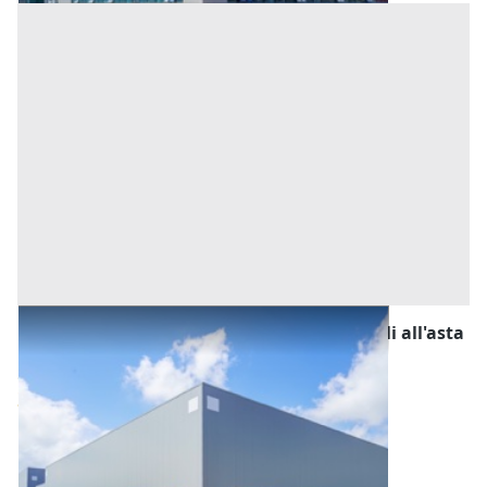
Fabbricati Costruiti per Esigenze Industriali all'asta
a Padova
Offerta minima
30.000 €
22.500 €
Casale di Scodosia
(Padova)
Codice asta:
AI344511145
Asta chiusa