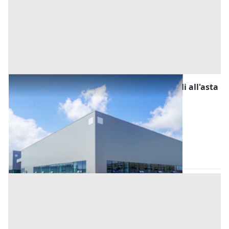
Fabbricati Costruiti per Esigenze Industriali all'asta
a Padova
Offerta minima
31.000 €
23.250 €
Casale di Scodosia
(Padova)
Codice asta:
AJ762457
Asta chiusa