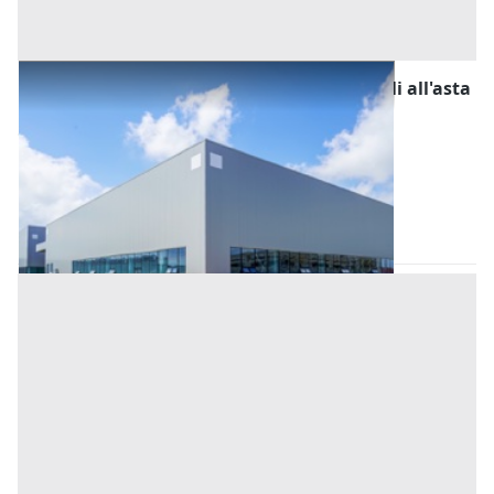
Fabbricati Costruiti per Esigenze Industriali all'asta
a Padova
Offerta minima
145.356,80 €
109.017,60 €
Casale di Scodosia
(Padova)
Codice asta:
AA123588
Asta chiusa