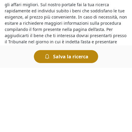
gli affari migliori. Sul nostro portale fai la tua ricerca
rapidamente ed individui subito i beni che soddisfano le tue
esigenze, al prezzo più conveniente. In caso di necessità, non
esitare a richiedere maggiori informazioni sulla procedura
compilando il form presente nella pagina dell’asta. Per
aggiudicarti il bene che ti interessa dovrai presentarti presso
il Tribunale nel giorno in cui è indetta l’asta e presentare
l’offerta più elevata.
Salva la ricerca
Partecipare alle
aste fallimentari di Immobili Industriali a
Casale di Scodosia
è semplicissimo, chiunque può prendervi
parte ad eccezione del debitore, e le regole di partecipazione
sono incluse nell’avviso di vendita. Sarà necessario depositare
una cauzione di importo pari al 10% del prezzo offerto, a
meno che non sia indicato diversamente nel suddetto avviso.
Nel caso di mancata aggiudicazione la cauzione viene
restituita.
Sapere dove cercare le
aste giudiziarie
è semplice grazie agli
annunci dettagliati che includono, tra le altre, le più