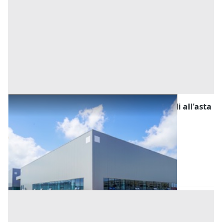
Fabbricati Costruiti per Esigenze Industriali all'asta
a Padova
Offerta minima
90.000 €
67.500 €
Casale di Scodosia
(Padova)
Codice asta:
AJ7256848
Asta chiusa