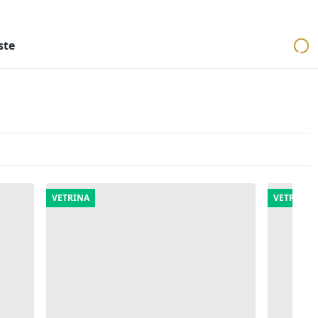
ri
Aste mobiliari
Cerca per località
Cerca in tutta Italia
ste
VETRINA
VETRINA