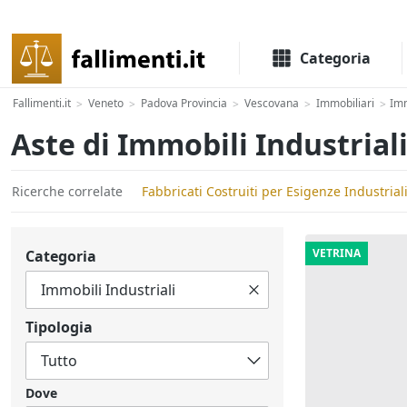
Il portale delle aste e liquidazioni giudiziali
Categoria
Fallimenti.it
Veneto
Padova Provincia
Vescovana
Immobiliari
Imm
>
>
>
>
>
Aste di Immobili Industrial
Ricerche correlate
Fabbricati Costruiti per Esigenze Industrial
VETRINA
Categoria
Tipologia
Dove