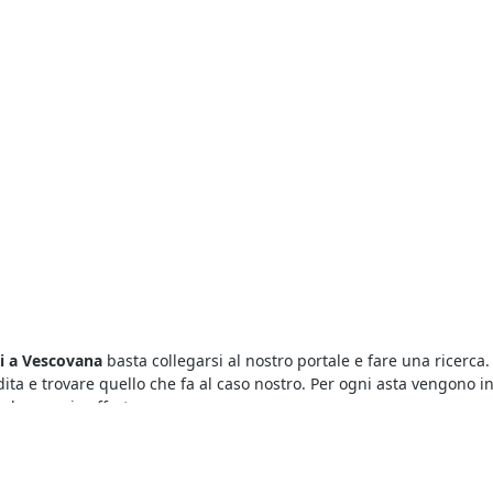
li a Vescovana
basta collegarsi al nostro portale e fare una ricerca. 
dita e trovare quello che fa al caso nostro. Per ogni asta vengono in
la propria offerta.
di parecchi utenti, ma per vincere un’asta è importante riuscire a b
 protrae a lungo. E poi, quello che conta è riuscire a essere tempes