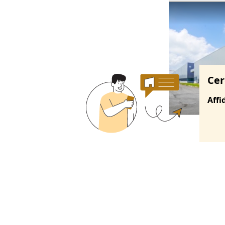
Ricerche correla
Cer
Affi