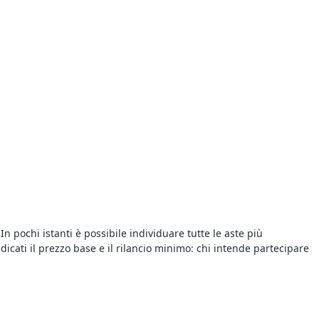
In pochi istanti è possibile individuare tutte le aste più
dicati il prezzo base e il rilancio minimo: chi intende partecipare
attere la concorrenza. Per prima cosa bisogna essere pazienti: i
tivi quando l’asta sta per scadere, cercando di tener testa ai