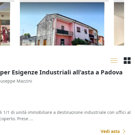
Asta Locale commerciale al piano
Asta Ne
terra
polifun
25.792 €
53.372
)
Zevio
(Verona)
Chiam
29/09/2026
16/09
 per Esigenze Industriali all'asta a Padova
Giuseppe Mazzini
i 1/1 di unità immobiliare a destinazione industriale con uffici al
operto. Prese ...
Vedi asta