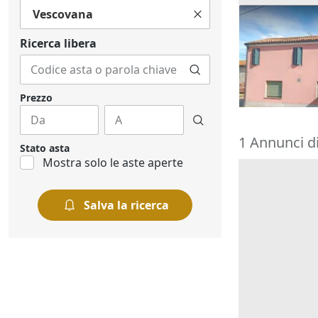
Vescovana
Asta Quota 1
commerciale 
Ricerca libera
8.205 €
Rovigo
(Rovi
18/09/2026
Prezzo
1 Annunci di
Stato asta
Mostra solo le aste aperte
Salva la ricerca