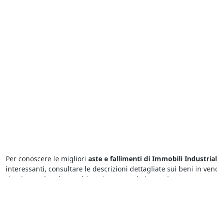
Per conoscere le migliori
aste e fallimenti di Immobili Industria
interessanti, consultare le descrizioni dettagliate sui beni in ven
dovrà prendere in considerazione questi elementi per presentare 
Le
aste fallimentari di Immobili Industriali
attirano l’interesse 
potenziali acquirenti potrebbero scoraggiarsi presto se un’asta si