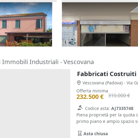
/6 di locale
Asta Negozio in centro
e alloggio
commerciale
23.203 €
go)
Giacciano con Baruchella
(Rovigo
10/09/2026
 Immobili Industriali - Vescovana
Fabbricati Costruiti
Vescovana
(Padova)
- Via 
Offerta minima
310.000 €
232.500 €
Codice asta:
AJ7335748
Piena proprietà per la quota d
primo piano e ampio spazio sc
Asta chiusa