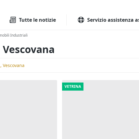
Tutte le aste
Aste immobilia
Tutte le notizie
Servizio assistenza a
obili Industriali
i Vescovana
i, Vescovana
VETRINA