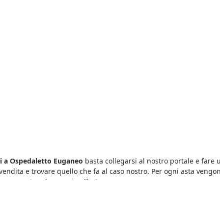
ali a Ospedaletto Euganeo
basta collegarsi al nostro portale e fare u
 vendita e trovare quello che fa al caso nostro. Per ogni asta vengon
 presentare la propria offerta.
a Ospedaletto Euganeo
. Basta sapere bene come si svolgono i diversi
 tratti di un’asta con incanto o senza incanto. L’offerta dovrà esse