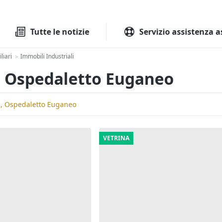
Tutte le aste
Aste immobilia
Tutte le notizie
Servizio assistenza a
liari
Immobili Industriali
>
li Ospedaletto Euganeo
li, Ospedaletto Euganeo
VETRINA