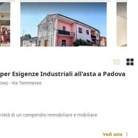
Asta Locale commerciale al piano
Asta Ne
terra
polifun
25.792 €
53.372
)
Zevio
(Verona)
Chiam
29/09/2026
16/09
 per Esigenze Industriali all'asta a Padova
ova)
- Via Tommaseo
prietà di un compendio immobiliare e mobiliare
Vedi asta