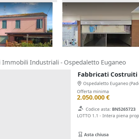
/6 di locale
Asta Negozio in centro
e alloggio
commerciale
23.203 €
go)
Giacciano con Baruchella
(Rovigo
10/09/2026
i Immobili Industriali - Ospedaletto Euganeo
Fabbricati Costruiti
Ospedaletto Euganeo
(Pad
Offerta minima
2.050.000 €
Codice asta:
BN5265723
LOTTO 1.1 - Intera piena pro
Asta chiusa