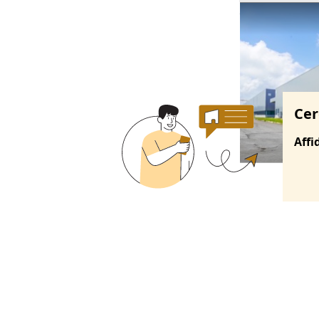
Ricerche correla
Cer
Affi