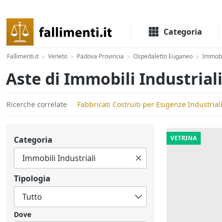
Il portale delle aste e liquidazioni giudiziali
Categoria
Fallimenti.it
Veneto
Padova Provincia
Ospedaletto Euganeo
Immobi
>
>
>
>
Aste di Immobili Industria
Ricerche correlate
Fabbricati Costruiti per Esigenze Industria
VETRINA
Categoria
Tipologia
Dove