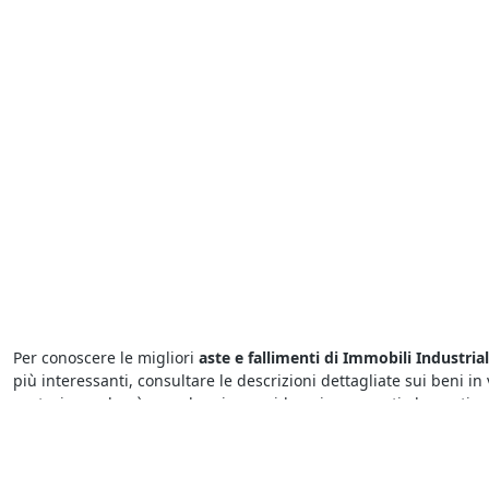
Per conoscere le migliori
aste e fallimenti di Immobili Industri
più interessanti, consultare le descrizioni dettagliate sui beni in
partecipare dovrà prendere in considerazione questi elementi per
L’occasione giusta arriva con le
aste di beni mobili e immobili 
modalità di partecipazione, infatti, sono diverse a seconda che si