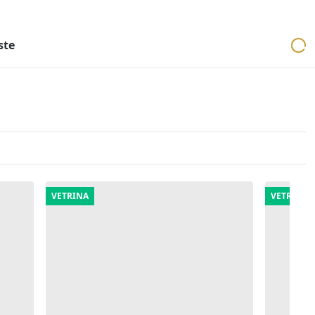
ri
Aste mobiliari
Cerca per località
Cerca in tutta Italia
ste
VETRINA
VETRINA