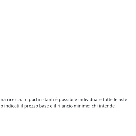
na ricerca. In pochi istanti è possibile individuare tutte le aste
o indicati il prezzo base e il rilancio minimo: chi intende
 tipi di aste giudiziarie e le regole per prendervi parte. Le
re presentata, a seconda dei casi, in busta chiusa oppure