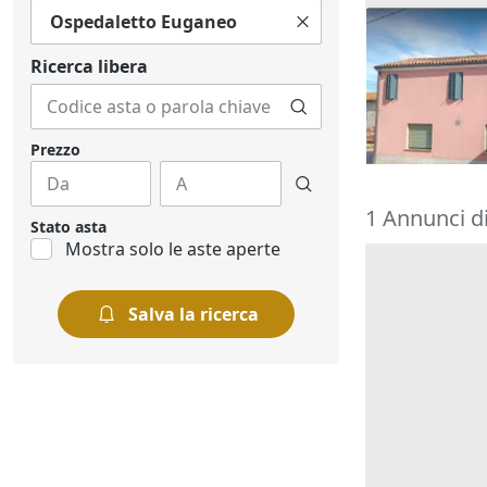
Ospedaletto Euganeo
Asta Quota 1
commerciale 
Ricerca libera
8.205 €
Rovigo
(Rovi
18/09/2026
Prezzo
1 Annunci d
Stato asta
Mostra solo le aste aperte
Salva la ricerca