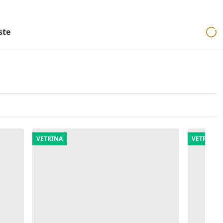
ri
Aste mobiliari
Cerca per località
Cerca in tutta Italia
ste
VETRINA
VETRINA