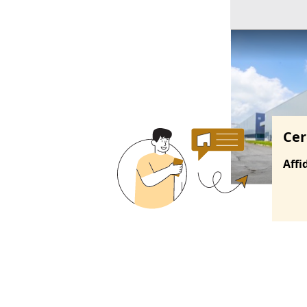
Ricerche correla
Cer
Affi