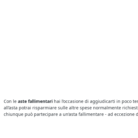
Con le
aste fallimentari
hai l’occasione di aggiudicarti in poco t
all’asta potrai risparmiare sulle altre spese normalmente richie
chiunque può partecipare a un’asta fallimentare - ad eccezione de
Partecipare alle
aste fallimentari di Immobili Industriali a Piazz
nell’avviso di vendita. Sarà necessario depositare una cauzione 