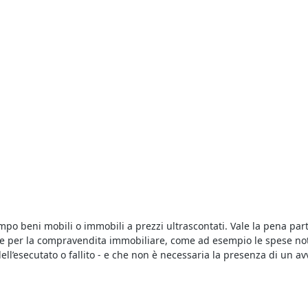
empo beni mobili o immobili a prezzi ultrascontati. Vale la pena pa
ste per la compravendita immobiliare, come ad esempio le spese not
ll’esecutato o fallito - e che non è necessaria la presenza di un av
ola sul Brenta
è semplicissimo, chiunque può prendervi parte ad ecc
di importo pari al 10% del prezzo offerto, a meno che non sia indi