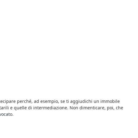
rtecipare perché, ad esempio, se ti aggiudichi un immobile
arili e quelle di intermediazione. Non dimenticare, poi, che
vocato.
ezione del debitore, e le regole di partecipazione sono incluse
cato diversamente nel suddetto avviso. Nel caso di mancata