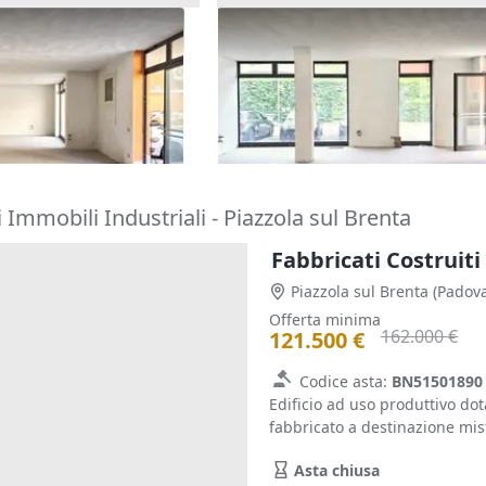
(sub 275) in edificio
Asta Negozio (sub 207) in edif
le
polifunzionale
52.098 €
cenza)
Chiampo
(Vicenza)
16/09/2026
 Immobili Industriali - Piazzola sul Brenta
Fabbricati Costruiti
Piazzola sul Brenta
(Padova
Offerta minima
162.000 €
121.500 €
Codice asta:
BN51501890
Edificio ad uso produttivo do
fabbricato a destinazione mist
Asta chiusa