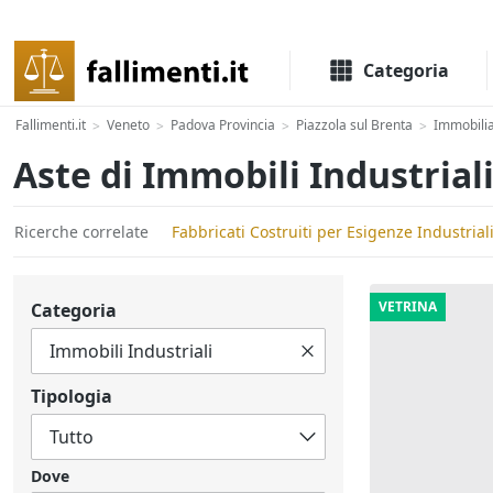
Il portale delle aste e liquidazioni giudiziali
Categoria
Fallimenti.it
Veneto
Padova Provincia
Piazzola sul Brenta
Immobilia
>
>
>
>
Aste di Immobili Industriali
Ricerche correlate
Fabbricati Costruiti per Esigenze Industriali
VETRINA
Categoria
Tipologia
Dove