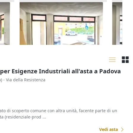
icio
Asta Negozio (sub 249) in edificio
Asta Neg
polifunzionale
polifun
26.687 €
35.320
Chiampo
(Vicenza)
Chiam
16/09/2026
16/09
 per Esigenze Industriali all'asta a Padova
)
- Via della Resistenza
tato di scoperto comune con altra unità, facente parte di un
a (residenziale-prod ...
Vedi asta