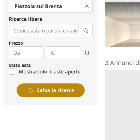
Piazzola sul Brenta
Asta Negozio 
polifunziona
Ricerca libera
53.372 €
Chiampo
(Vi
16/09/2026
Prezzo
3 Annunci di
Stato asta
Mostra solo le aste aperte
Salva la ricerca