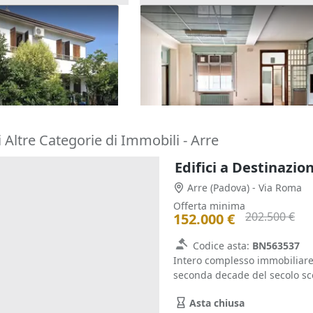
one cielo terra con
Asta Blocco uffici pubblici in
tina
edifico polifunzionale
92.193 €
o Terme
(Padova)
Rovigo
(Rovigo)
24/09/2026
 Altre Categorie di Immobili - Arre
Edifici a Destinazio
Arre
(Padova)
- Via Roma
Offerta minima
202.500 €
152.000 €
Codice asta:
BN563537
Intero complesso immobiliare c
seconda decade del secolo sco
Asta chiusa