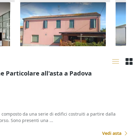
Asta Quota 1/6 di locale
Asta Ca
commerciale e alloggio
uso lab
8.205 €
16.875
Rovigo
(Rovigo)
Costa 
18/09/2026
14/09
ne Particolare all'asta a Padova
omposto da una serie di edifici costruiti a partire dalla
rso. Sono presenti una ...
Vedi asta