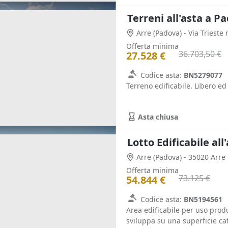
Terreni all'asta a P
Arre
(Padova)
- Via Trieste
Offerta minima
36.703,50 €
27.528 €
Codice asta:
BN5279077
Terreno edificabile. Libero ed 
Asta chiusa
Lotto Edificabile al
Arre
(Padova)
- 35020 Arre
Offerta minima
73.125 €
54.844 €
Codice asta:
BN5194561
Area edificabile per uso prod
sviluppa su una superficie ca