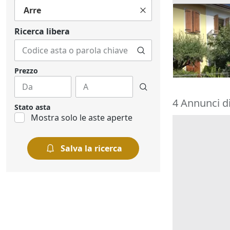
Arre
Asta Abitazi
cortile e can
Ricerca libera
195.000 €
Montegrott
20/10/2026
Prezzo
4 Annunci di
Stato asta
Mostra solo le aste aperte
Salva la ricerca