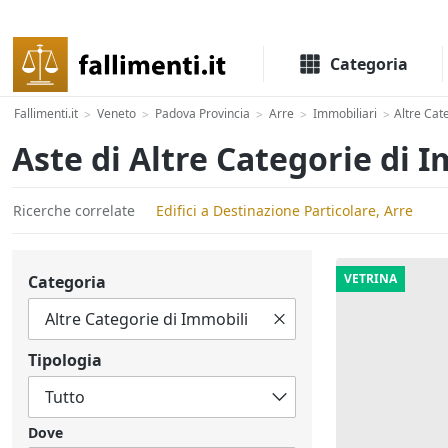
Il portale delle aste e liquidazioni giudiziali
Categoria
Fallimenti.it
Veneto
Padova Provincia
Arre
Immobiliari
Altre Cat
>
>
>
>
>
Aste di Altre Categorie di 
Ricerche correlate
Edifici a Destinazione Particolare, Arre
VETRINA
Categoria
Tipologia
Dove