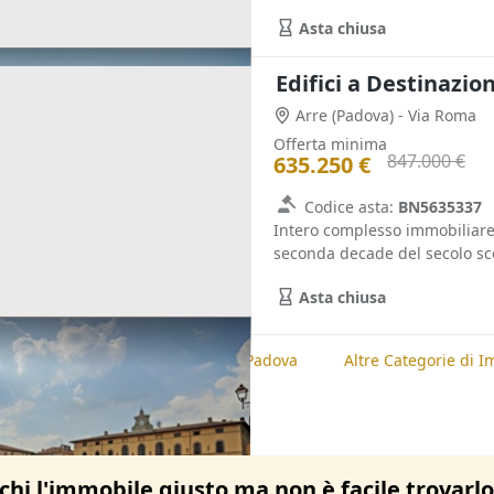
Asta chiusa
Edifici a Destinazio
Arre
(Padova)
- Via Roma
Offerta minima
847.000 €
635.250 €
Codice asta:
BN5635337
Intero complesso immobiliare c
seconda decade del secolo sco
Asta chiusa
te
Altre Categorie di Immobili, Padova
Altre Categorie di I
chi l'immobile giusto ma non è facile trovarl