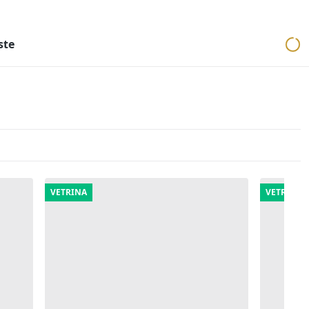
ri
Aste mobiliari
Cerca per località
Cerca in tutta Italia
ste
VETRINA
VETRINA