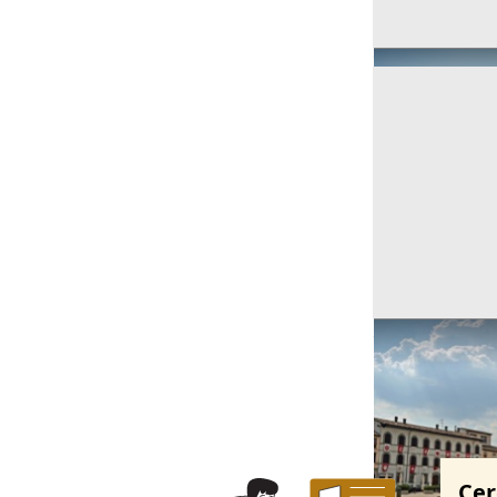
Ricerche correla
Cer