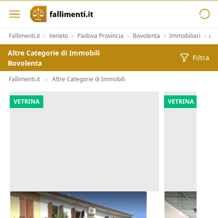
Fallimenti.it
Veneto
Padova Provincia
Bovolenta
Immobiliari
Alt
>
>
>
>
>
Altre Categorie di Immobili
Filtra
Bovolenta
Fallimenti.it
Altre Categorie di Immobili
>
VETRINA
VETRINA
Asta Abitazione cielo terra con
Asta Blocco u
cortile e cantina
polifunziona