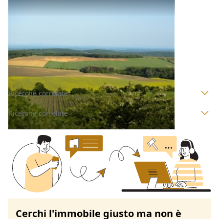
Terreni all'asta a Padova
Offerta minima
143.000 €
107.250 €
Bovolenta
(Padova)
Codice asta:
AL070200
Asta chiusa
Ricerche correlate
Ricerche correlate
Cerchi l'immobile giusto ma non è