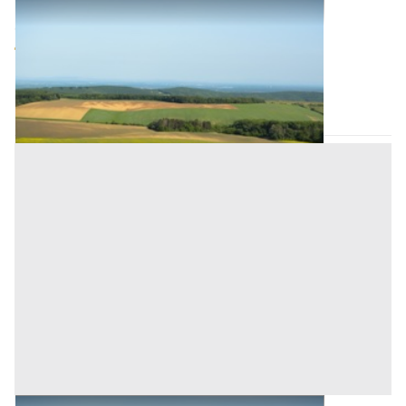
Terreni all'asta a Padova
Offerta minima
60.000 €
45.000 €
Bovolenta
(Padova)
Codice asta:
a969ed6c
Asta chiusa