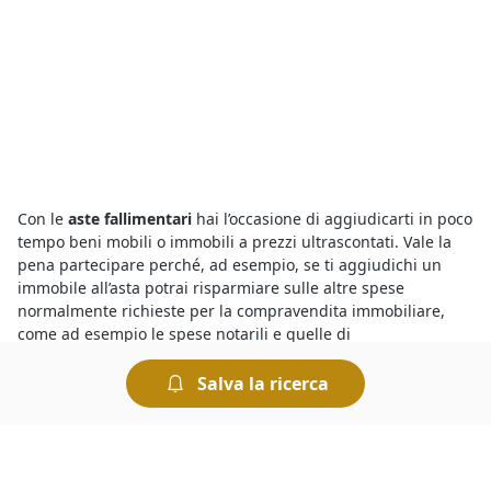
Con le
aste fallimentari
hai l’occasione di aggiudicarti in poco
tempo beni mobili o immobili a prezzi ultrascontati. Vale la
pena partecipare perché, ad esempio, se ti aggiudichi un
immobile all’asta potrai risparmiare sulle altre spese
normalmente richieste per la compravendita immobiliare,
come ad esempio le spese notarili e quelle di
intermediazione. Non dimenticare, poi, che chiunque può
partecipare a un’asta fallimentare - ad eccezione
Salva la ricerca
dell’esecutato o fallito - e che non è necessaria la presenza di
un avvocato.
Tra le
aste di Altre Categorie di Immobili a Bovolenta
trovi