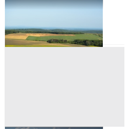
Terreni all'asta a Padova
Offerta minima
18.000 €
13.500 €
Granze
(Padova)
Codice asta:
AJ784682
Asta chiusa