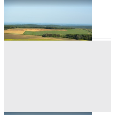
Terreni all'asta a Padova
Offerta minima
27.000 €
Granze
(Padova)
Codice asta:
7ab0e931
Asta chiusa