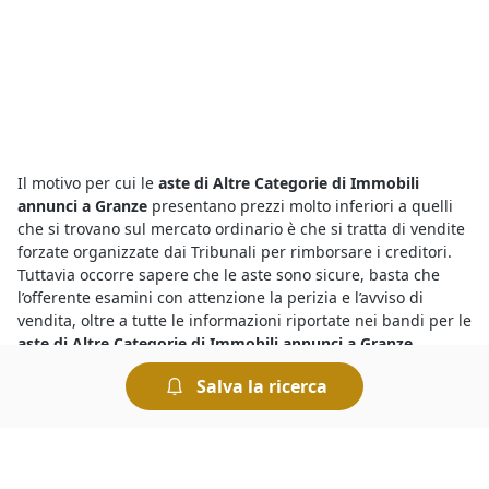
Il motivo per cui le
aste di Altre Categorie di Immobili
annunci a Granze
presentano prezzi molto inferiori a quelli
che si trovano sul mercato ordinario è che si tratta di vendite
forzate organizzate dai Tribunali per rimborsare i creditori.
Tuttavia occorre sapere che le aste sono sicure, basta che
l’offerente esamini con attenzione la perizia e l’avviso di
vendita, oltre a tutte le informazioni riportate nei bandi per le
aste di Altre Categorie di Immobili annunci a Granze
.
Salva la ricerca
Con le
aste fallimentari
hai l’occasione di aggiudicarti in poco
tempo beni mobili o immobili a prezzi ultrascontati. Vale la
pena partecipare perché, ad esempio, se ti aggiudichi un
immobile all’asta potrai risparmiare sulle altre spese