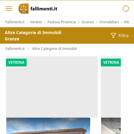
Fallimenti.it
Veneto
Padova Provincia
Granze
Immobiliari
Altre 
>
>
>
>
>
Altre Categorie di Immobili
Filtra
Granze
Fallimenti.it
Altre Categorie di Immobili
>
VETRINA
VETRINA
Asta Quota 1/6 di locale
Asta Blocco u
commerciale e alloggio
polifunziona