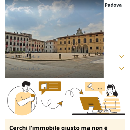
Edifici a Destinazione Particolare all'asta a Padova
Offerta minima
56.000 €
42.000 €
Granze
(Padova)
Codice asta:
AJ7287978
Asta chiusa
Ricerche correlate
Ricerche correlate
Cerchi l'immobile giusto ma non è