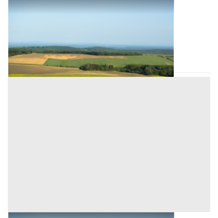
Terreni all'asta a Padova
Offerta minima
48.000 €
36.000 €
Agna
(Padova)
Codice asta:
AI3364635
Asta chiusa