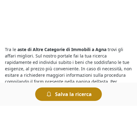
Tra le
aste di Altre Categorie di Immobili a Agna
trovi gli
affari migliori. Sul nostro portale fai la tua ricerca
rapidamente ed individui subito i beni che soddisfano le tue
esigenze, al prezzo più conveniente. In caso di necessità, non
esitare a richiedere maggiori informazioni sulla procedura
compilando il form presente nella pagina dell’asta. Per
aggiudicarti il bene che ti interessa dovrai presentarti presso
Salva la ricerca
il Tribunale nel giorno in cui è indetta l’asta e presentare
l’offerta più elevata.
Il motivo per cui le
aste di Altre Categorie di Immobili
annunci a Agna
presentano prezzi molto inferiori a quelli che
si trovano sul mercato ordinario è che si tratta di vendite
forzate organizzate dai Tribunali per rimborsare i creditori.