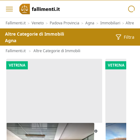
Fallimenti.it
Veneto
Padova Provincia
Agna
Immobiliari
Altre Ca
>
>
>
>
>
Altre Categorie di Immobili
Filtra
Agna
Fallimenti.it
Altre Categorie di Immobili
>
VETRINA
VETRINA
Asta Blocco uffici pubblici in edifico
Asta Quota 1
polifunzionale
commerciale 