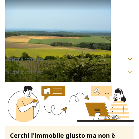
Terreni all'asta a Padova
Offerta minima
50.000 €
37.500 €
Agna
(Padova)
Codice asta:
AI3106834
Asta chiusa
Ricerche correlate
Ricerche correlate
Cerchi l'immobile giusto ma non è