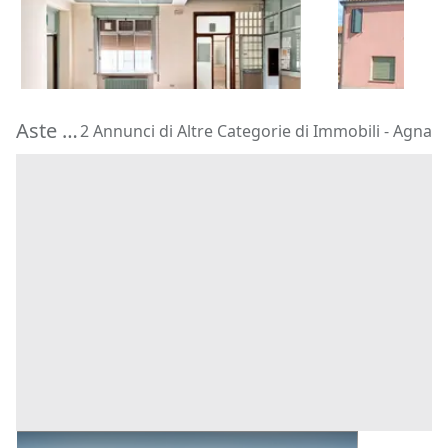
92.193 €
8.205 €
Rovigo
(Rovigo)
Rovigo
(Rovi
24/09/2026
18/09/2026
Aste di Altre Categorie di Immobili Agna
2 Annunci di Altre Categorie di Immobili - Agna