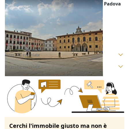
Edifici a Destinazione Particolare all'asta a Padova
Offerta minima
847.000 €
635.250 €
Arre
(Padova)
Codice asta:
BN5635337
Asta chiusa
Ricerche correlate
Ricerche correlate
Cerchi l'immobile giusto ma non è