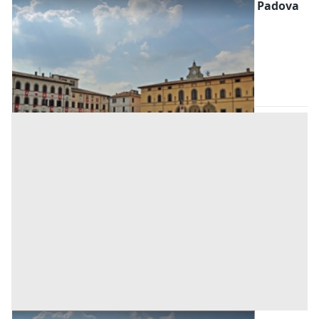
Edifici a Destinazione Particolare all'asta a Padova
Offerta minima
202.500 €
152.000 €
Arre
(Padova)
Codice asta:
BN563537
Asta chiusa