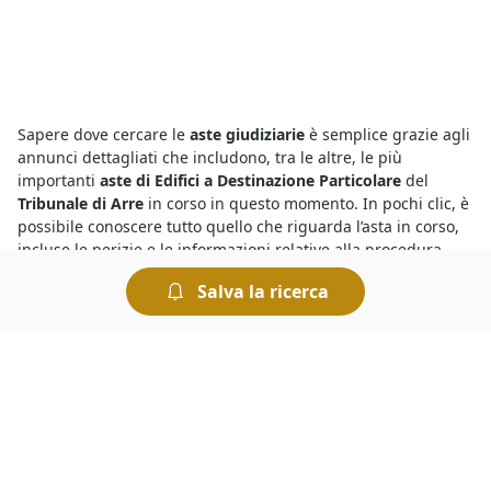
Sapere dove cercare le
aste giudiziarie
è semplice grazie agli
annunci dettagliati che includono, tra le altre, le più
importanti
aste di Edifici a Destinazione Particolare
del
Tribunale di Arre
in corso in questo momento. In pochi clic, è
possibile conoscere tutto quello che riguarda l’asta in corso,
incluse le perizie e le informazioni relative alla procedura
presso il Tribunale competente. Per chi è interessato a
Salva la ricerca
concludere ottimi affari, le aste giudiziarie sono il canale
giusto, e partecipare è semplice e sicuro.
Chi vuole partecipare a un’asta deve sapere che esistono sia
le aste tradizionali sia le
aste on line di Edifici a Destinazione
Particolare
. Le aste giudiziarie che si svolgono sul web
offrono comodità e sicurezza, quelle in modalità tradizionale
avvengono invece presso la sede del Tribunale competente.