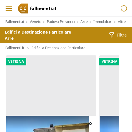
Fallimenti.it
Veneto
Padova Provincia
Arre
Immobiliari
Altre Ca
>
>
>
>
>
Edifici a Destinazione Particolare
Filtra
Arre
Fallimenti.it
Edifici a Destinazione Particolare
>
VETRINA
VETRINA
Asta Capannone artigianale ad uso
Asta Laborat
laboratorio