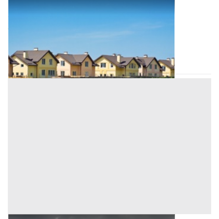
Compendio Pignorato all'asta a Oristano
Offerta minima
32.256 €
24.192 €
Bonarcado
(Oristano)
Codice asta:
AM050200
Asta chiusa