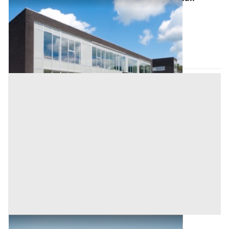
all'asta a Bonarcado
Base d'asta
350.000 €
Bonarcado
(Oristano)
Asta chiusa
Terreni all'asta a Bonarcado