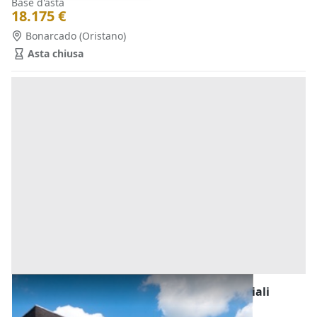
Base d'asta
18.175 €
Bonarcado
(Oristano)
Asta chiusa
Fabbricati Costruiti per Esigenze Commerciali
all'asta a Bonarcado