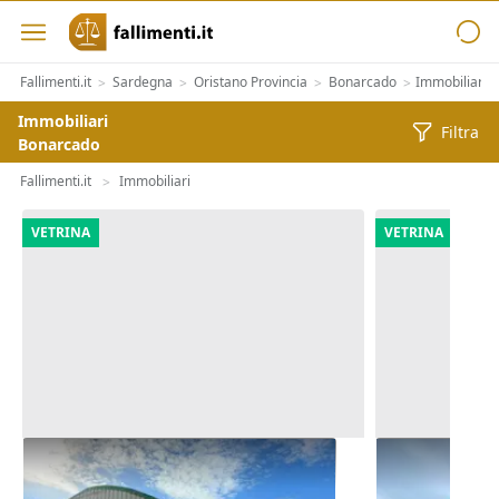
Fallimenti.it
Sardegna
Oristano Provincia
Bonarcado
Immobiliari
>
>
>
>
Immobiliari
Filtra
Bonarcado
Fallimenti.it
Immobiliari
>
VETRINA
VETRINA
Asta Complesso artigianale con
Asta Comples
cortile e pertinenze
cortile e per