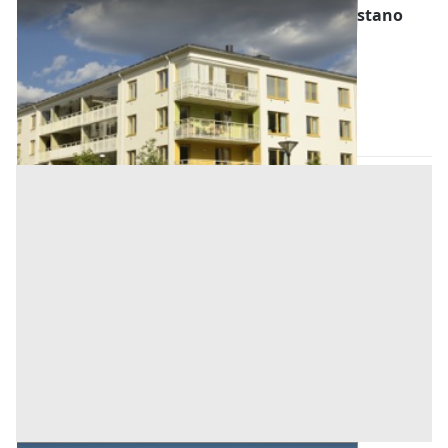
Abitazione di Tipo Economico all'asta a Oristano
Offerta minima
23.281,17 €
17.460,88 €
Bonarcado
(Oristano)
Codice asta:
AM0102411
Asta chiusa