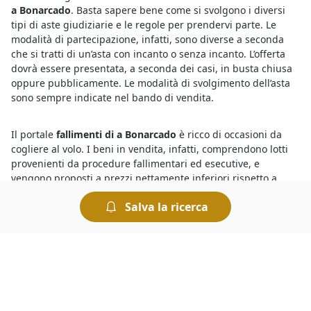
a Bonarcado
. Basta sapere bene come si svolgono i diversi
tipi di aste giudiziarie e le regole per prendervi parte. Le
modalità di partecipazione, infatti, sono diverse a seconda
che si tratti di un’asta con incanto o senza incanto. L’offerta
dovrà essere presentata, a seconda dei casi, in busta chiusa
oppure pubblicamente. Le modalità di svolgimento dell’asta
sono sempre indicate nel bando di vendita.
Il portale
fallimenti di a Bonarcado
è ricco di occasioni da
cogliere al volo. I beni in vendita, infatti, comprendono lotti
provenienti da procedure fallimentari ed esecutive, e
vengono proposti a prezzi nettamente inferiori rispetto a
quelli di mercato. Per comprare dai fallimenti è necessario
Salva la ricerca
disporre una cauzione da versare prima dell’offerta. Il giorno
di svolgimento della gara presso il Tribunale i partecipanti
fanno un’offerta a partire dal prezzo base. Chi presenta
l’offerta più elevata si aggiudica il lotto.
Tra le
aste di Immobiliari a Bonarcado
trovi gli affari
migliori. Sul nostro portale fai la tua ricerca rapidamente ed