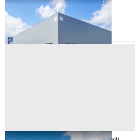
a Bonarcado
Base d'asta
102.250 €
Bonarcado
(Oristano)
Asta chiusa
Fabbricati Costruiti per Esigenze Commerciali