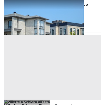
Abitazione di Tipo Civile all'asta a Bonarcado
Base d'asta
122.400 €
Bonarcado
(Oristano)
Asta chiusa