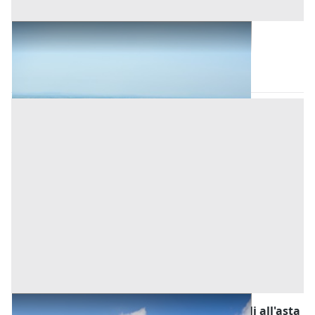
Terreni all'asta a Bonarcado
Bonarcado
(Oristano)
Asta chiusa
Fabbricati Costruiti per Esigenze Industriali all'asta