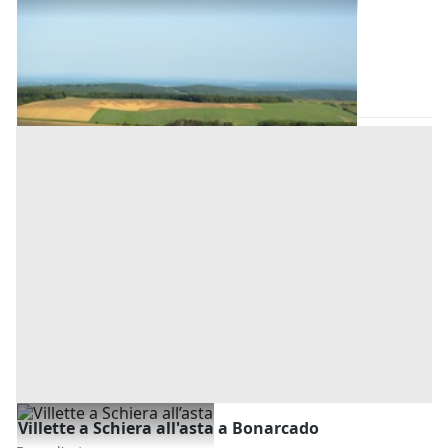
Base d'asta
1.910 €
Bonarcado
(Oristano)
Asta chiusa
Villette a Schiera all'asta a Bonarcado