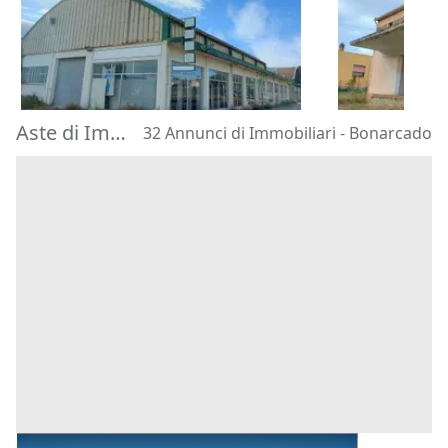
976.896 €
61.952 €
Oristano
(Oristano)
Gonnostram
30/10/2026
30/10/2026
Aste di Immobiliari Bonarcado
32 Annunci di Immobiliari - Bonarcado