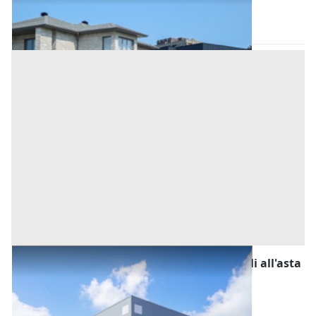
Bonarcado
(Oristano)
Asta chiusa
Fabbricati Costruiti per Esigenze Industriali all'asta
a Bonarcado
Bonarcado
(Oristano)
Asta chiusa