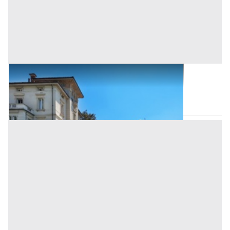
Ville all'asta a Bonarcado
Bonarcado
(Oristano)
Asta chiusa