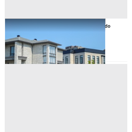
Abitazione di Tipo Civile all'asta a Bonarcado
Base d'asta
38.700 €
Bonarcado
(Oristano)
Asta chiusa