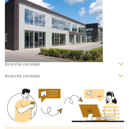
Base d'asta
350.000 €
Bonarcado
(Oristano)
Asta chiusa
1
2
Ricerche correlate
Ricerche correlate