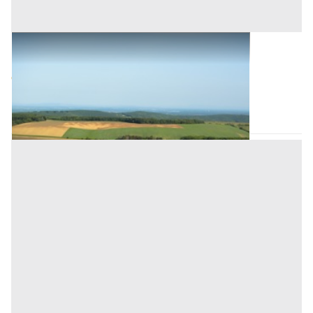
Terreni all'asta a Bonarcado
Base d'asta
9.298 €
Bonarcado
(Oristano)
Asta chiusa