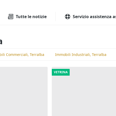
Tutte le aste
Aste immobilia
Tutte le notizie
Servizio assistenza a
a
ili Commerciali, Terralba
Immobili Industriali, Terralba
VETRINA