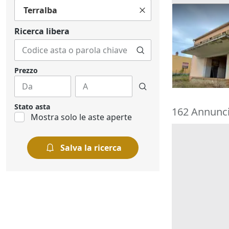
Terralba
Asta Comples
cortile e per
Ricerca libera
61.952 €
Gonnostram
30/10/2026
Prezzo
Stato asta
162 Annunci 
Mostra solo le aste aperte
Salva la ricerca