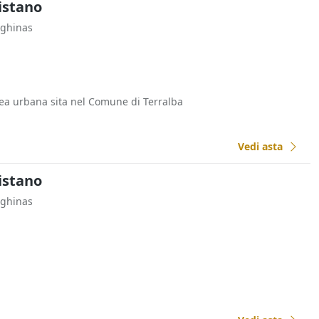
ristano
oghinas
rea urbana sita nel Comune di Terralba
Vedi asta
ristano
oghinas