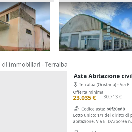
so artigianale con
Asta Complesso artigianale c
tinenze
cortile e pertinenze
976.896 €
atza
(Oristano)
Oristano
(Oristano)
30/10/2026
di Immobiliari - Terralba
Terralba
(Oristano)
- Via E
Offerta minima
30.713 €
23.035 €
Codice asta:
b0f20ed8
Lotto unico: 1/1 del diritto di
abitazione, Via E. D’Arborea n. 