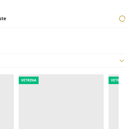
ri
Aste mobiliari
Cerca per località
Cerca in tutta Italia
ste
VETRINA
VETRINA