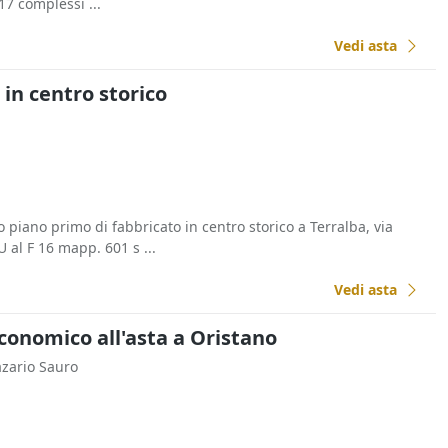
17 complessi ...
Vedi asta
in centro storico
piano primo di fabbricato in centro storico a Terralba, via
U al F 16 mapp. 601 s ...
Vedi asta
conomico all'asta a Oristano
azario Sauro