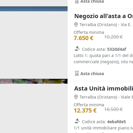
Asta chiusa
Negozio all'asta a O
Terralba
(Oristano)
- Via E
Offerta minima
10.200 €
7.650 €
Codice asta:
532dd4af
Lotto 1: quota pari a 1/1 del d
commerciale (negozio), sito ne
Asta chiusa
Terralba
(Oristano)
- Viale
Offerta minima
16.500 €
12.375 €
Codice asta:
4ebafde5
1/1 unità immobiliare piano se