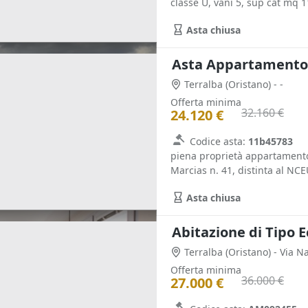
classe U, vani 5, sup cat mq 1
Asta chiusa
Asta Appartamento 
Terralba
(Oristano)
- -
Offerta minima
32.160 €
24.120 €
Codice asta:
11b45783
piena proprietà appartamento 
Marcias n. 41, distinta al NCE
Asta chiusa
Abitazione di Tipo E
Terralba
(Oristano)
- Via N
Offerta minima
36.000 €
27.000 €