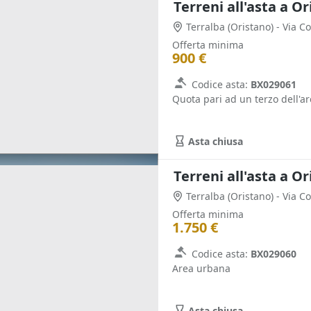
Terreni all'asta a O
Terralba
(Oristano)
- Via C
Offerta minima
900 €
Codice asta:
BX029061
Quota pari ad un terzo dell'a
Asta chiusa
Terreni all'asta a O
Terralba
(Oristano)
- Via C
Offerta minima
1.750 €
Codice asta:
BX029060
Area urbana
Asta chiusa