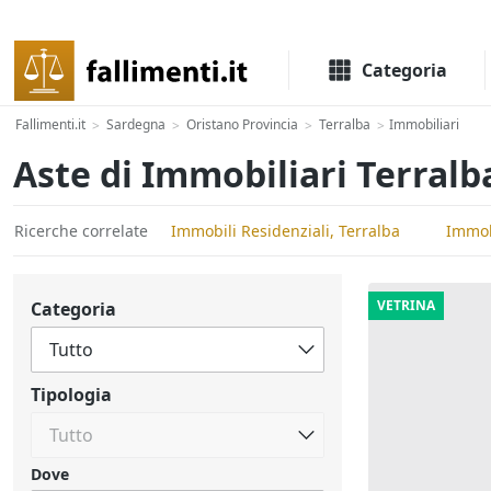
Il portale delle aste e liquidazioni giudiziali
Categoria
Fallimenti.it
Sardegna
Oristano Provincia
Terralba
Immobiliari
>
>
>
>
Aste di Immobiliari Terralb
Ricerche correlate
Immobili Residenziali, Terralba
Immob
VETRINA
Categoria
Tipologia
Dove