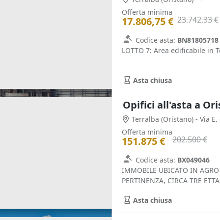
Offerta minima
23.742,33 €
17.806,75 €
Codice asta:
BN81805718
LOTTO 7: Area edificabile in T
Asta chiusa
Opifici all'asta a Or
Terralba
(Oristano)
- Via E
Offerta minima
202.500 €
151.875 €
Codice asta:
BX049046
IMMOBILE UBICATO IN AGRO D
PERTINENZA, CIRCA TRE ETTA
Asta chiusa