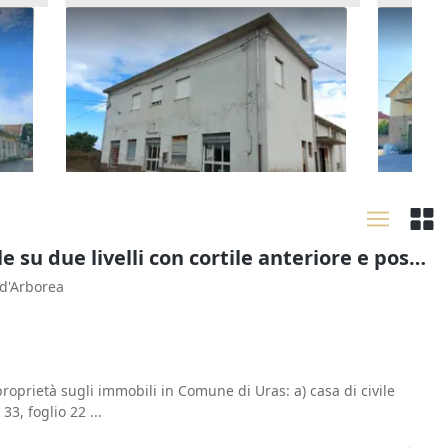
on
Asta Complesso artigianale con
Asta Co
cortile e pertinenze
cortile
509.490 €
185.47
Guspini
(Medio Campidano)
Sarda
30/10/2026
30/10
Asta Abitazione civile su due livelli con cortile anteriore e posteriore
. d'Arborea
 proprietà sugli immobili in Comune di Uras: a) casa di civile
33, foglio 22 ...