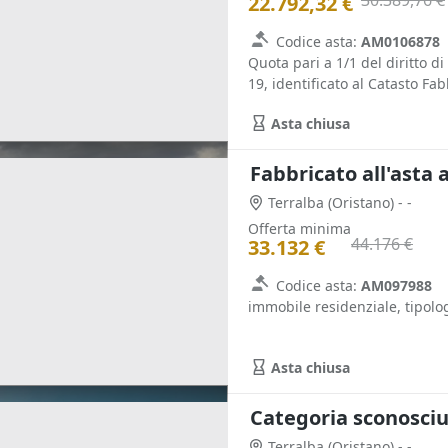
30.389,76 €
22.792,32 €
Codice asta:
AM0106878
Quota pari a 1/1 del diritto d
19, identificato al Catasto Fabb
Asta chiusa
Fabbricato all'asta 
Terralba
(Oristano)
- -
Offerta minima
44.176 €
33.132 €
Codice asta:
AM097988
immobile residenziale, tipolog
Asta chiusa
Categoria sconosciut
Terralba
(Oristano)
- -