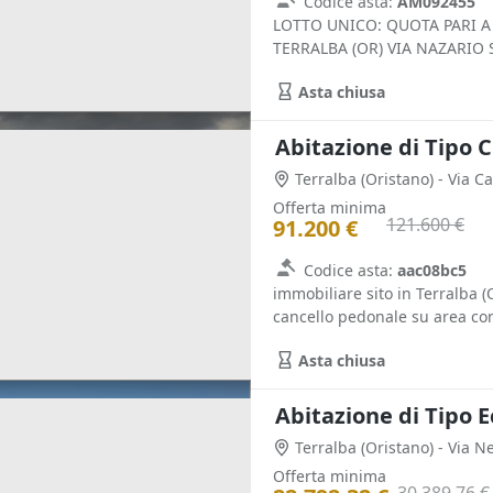
Codice asta:
AM092455
LOTTO UNICO: QUOTA PARI A 
TERRALBA (OR) VIA NAZARIO S
Asta chiusa
Abitazione di Tipo Ci
Terralba
(Oristano)
- Via Ca
Offerta minima
121.600 €
91.200 €
Codice asta:
aac08bc5
immobiliare sito in Terralba (O
cancello pedonale su area com
Asta chiusa
Abitazione di Tipo E
Terralba
(Oristano)
- Via N
Offerta minima