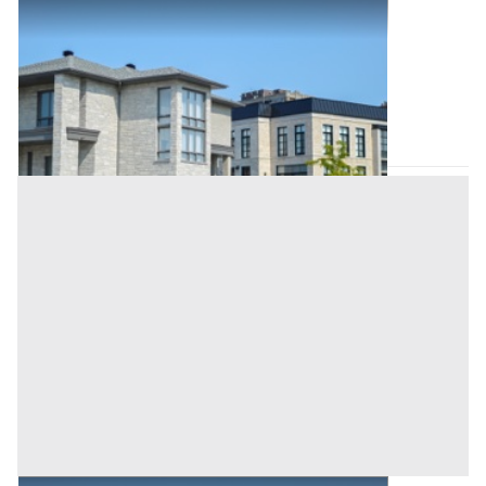
Abitazione di Tipo Civile all'asta a Scano di
Montiferro
Base d'asta
34.000 €
Scano di Montiferro
(Oristano)
Asta chiusa