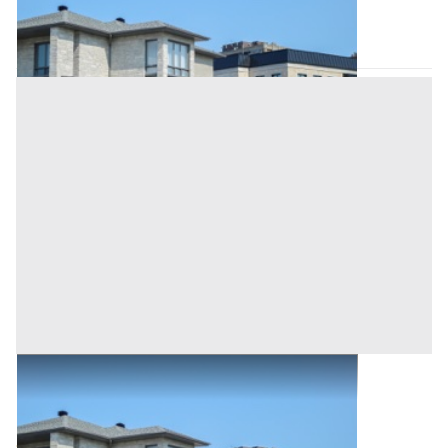
Scano di Montiferro
(Oristano)
Asta chiusa
Abitazione di Tipo Civile all'asta a Scano di
Montiferro
Base d'asta
25.500 €