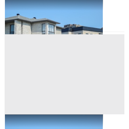
Abitazione di Tipo Civile all'asta a Scano di
Montiferro
Scano di Montiferro
(Oristano)
Asta chiusa
Abitazione di Tipo Civile all'asta a Scano di
Montiferro