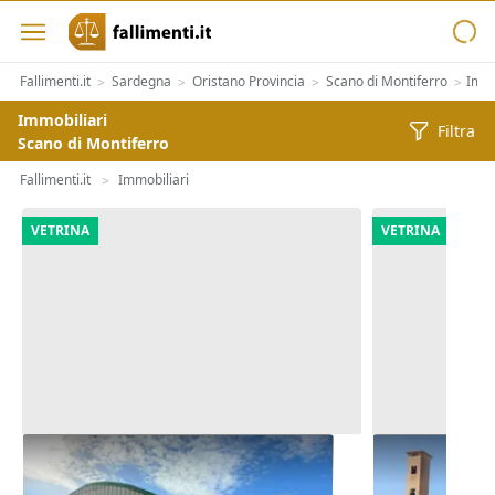
Fallimenti.it
Sardegna
Oristano Provincia
Scano di Montiferro
Immo
>
>
>
>
Immobiliari
Filtra
Scano di Montiferro
Fallimenti.it
Immobiliari
>
VETRINA
VETRINA
Asta Complesso artigianale con
Asta Comples
cortile e pertinenze
cortile e per