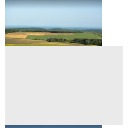
Terreni all'asta a Oristano
Offerta minima
77.143,32 €
57.857,49 €
Scano di Montiferro
(Oristano)
Codice asta:
c5b63dae
Asta chiusa