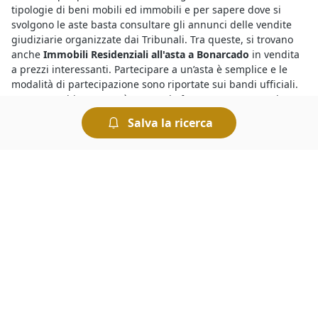
tipologie di beni mobili ed immobili e per sapere dove si
svolgono le aste basta consultare gli annunci delle vendite
giudiziarie organizzate dai Tribunali. Tra queste, si trovano
anche
Immobili Residenziali all'asta a Bonarcado
in vendita
a prezzi interessanti. Partecipare a un’asta è semplice e le
modalità di partecipazione sono riportate sui bandi ufficiali.
Insomma, chiunque può tentare la fortuna e provare ad
aggiudicarsi
Immobili Residenziali all'asta a geolocalizzata%
Salva la ricerca
e concludere un ottimo affare.
Partecipare alle
aste fallimentari di Immobili Residenziali a
Bonarcado
è semplicissimo, chiunque può prendervi parte
ad eccezione del debitore, e le regole di partecipazione sono
incluse nell’avviso di vendita. Sarà necessario depositare una
cauzione di importo pari al 10% del prezzo offerto, a meno
che non sia indicato diversamente nel suddetto avviso. Nel
caso di mancata aggiudicazione la cauzione viene restituita.
Sicuramente saprai che le
aste telematiche del Tribunale di
Bonarcado
sono un modo comodo di acquistare all’asta, in