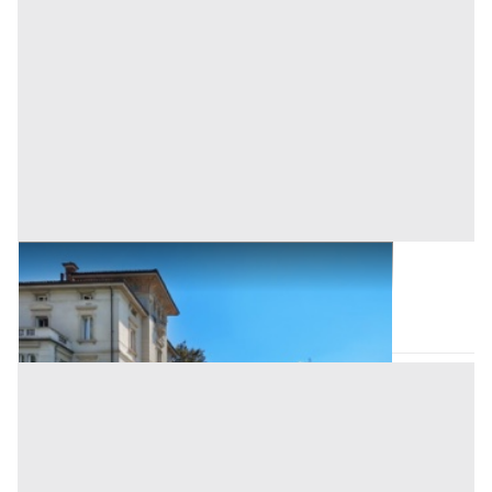
Ville all'asta a Bonarcado
Bonarcado
(Oristano)
Asta chiusa