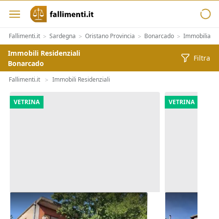
Fallimenti.it
Sardegna
Oristano Provincia
Bonarcado
Immobiliari
>
>
>
>
Immobili Residenziali
Filtra
Bonarcado
Fallimenti.it
Immobili Residenziali
>
VETRINA
VETRINA
Asta Alloggio e lastrico solare in
Asta Abitazi
edificio polifunzionale
pertinenze