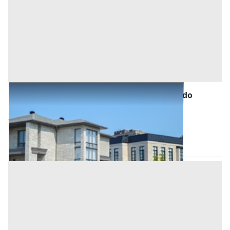
Abitazione di Tipo Civile all'asta a Bonarcado
Base d'asta
38.700 €
Bonarcado
(Oristano)
Asta chiusa