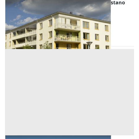
Abitazione di Tipo Economico all'asta a Oristano
Offerta minima
23.281,17 €
17.460,88 €
Bonarcado
(Oristano)
Codice asta:
AM0102411
Asta chiusa