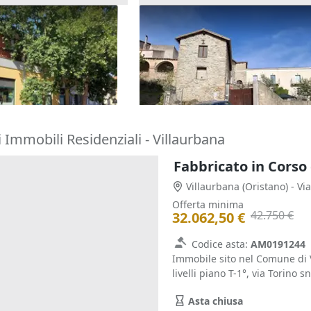
 e lastrico solare in
Asta Abitazione su tre piani 
funzionale
pertinenze
66.938 €
)
Silius
(Cagliari)
30/10/2026
 Immobili Residenziali - Villaurbana
Fabbricato in Corso 
Villaurbana
(Oristano)
- Vi
Offerta minima
42.750 €
32.062,50 €
Codice asta:
AM0191244
Immobile sito nel Comune di V
livelli piano T-1°, via Torino sn
Asta chiusa