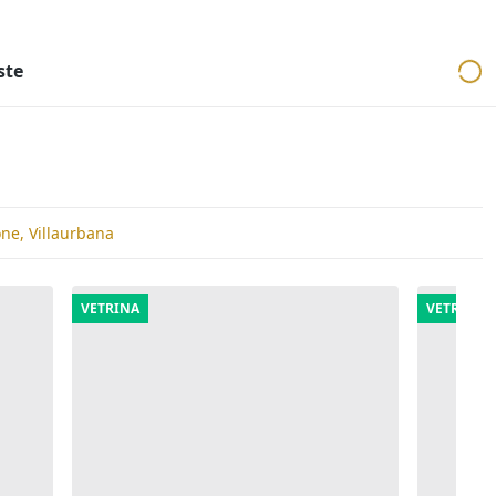
ri
Aste mobiliari
Cerca per località
Cerca in tutta Italia
ste
one, Villaurbana
VETRINA
VETRINA