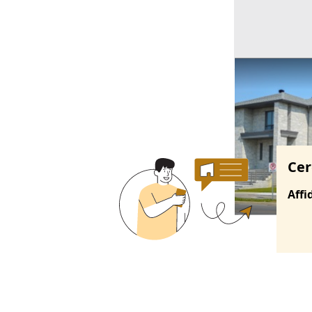
Ricerche correla
Cer
Affi