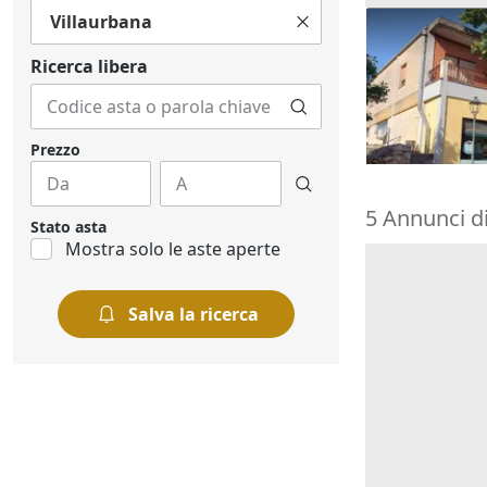
Villaurbana
Asta Alloggio
edificio poli
Ricerca libera
66.960 €
Isili
(Cagliari
30/10/2026
Prezzo
5 Annunci di
Stato asta
Mostra solo le aste aperte
Salva la ricerca