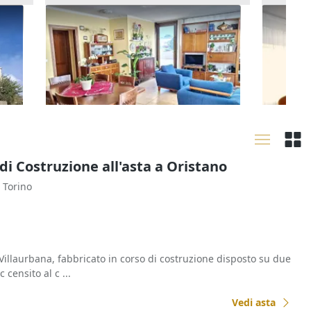
con
Asta Alloggio piano primo (sub 1)
Asta Qu
in zona artigianale
posto a
243.200 €
20.128
Elmas
(Cagliari)
Ladisp
30/10/2026
08/09
di Costruzione all'asta a Oristano
a Torino
illaurbana, fabbricato in corso di costruzione disposto su due
c censito al c ...
Vedi asta