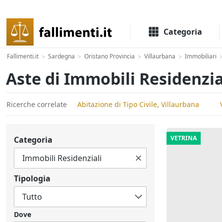
Il portale delle aste e liquidazioni giudiziali
Categoria
Fallimenti.it
Sardegna
Oristano Provincia
Villaurbana
Immobiliari
>
>
>
>
Aste di Immobili Residenzia
Ricerche correlate
Abitazione di Tipo Civile, Villaurbana
VETRINA
Categoria
Tipologia
Dove