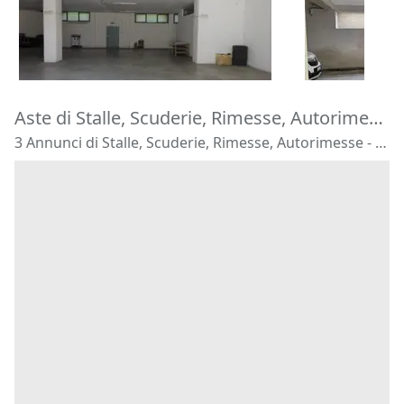
129.000 €
17.000 €
Montecosaro
(Macerata)
Carini
(Pale
16/10/2026
15/09/2026
Aste di Stalle, Scuderie, Rimesse, Autorimesse Padova
3 Annunci di Stalle, Scuderie, Rimesse, Autorimesse - Padova