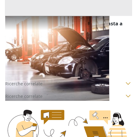
Stalle, Scuderie, Rimesse, Autorimesse all'asta a
Padova
Offerta minima
2.500 €
1.875 €
Padova
(Padova)
Codice asta:
ac198c56
Asta chiusa
Ricerche correlate
Ricerche correlate