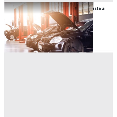
Stalle, Scuderie, Rimesse, Autorimesse all'asta a
Padova
Offerta minima
22.000 €
16.500 €
Padova
(Padova)
Codice asta:
8cccdcba
Asta chiusa