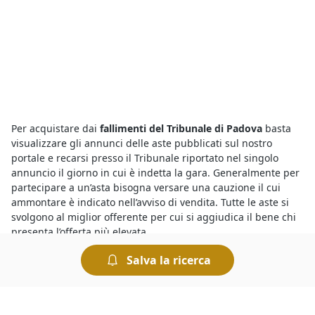
Per acquistare dai
fallimenti del Tribunale di Padova
basta
visualizzare gli annunci delle aste pubblicati sul nostro
portale e recarsi presso il Tribunale riportato nel singolo
annuncio il giorno in cui è indetta la gara. Generalmente per
partecipare a un’asta bisogna versare una cauzione il cui
ammontare è indicato nell’avviso di vendita. Tutte le aste si
svolgono al miglior offerente per cui si aggiudica il bene chi
presenta l’offerta più elevata.
Salva la ricerca
Tra le
aste di Stalle, Scuderie, Rimesse, Autorimesse a
Padova
trovi gli affari migliori. Sul nostro portale fai la tua
ricerca rapidamente ed individui subito i beni che soddisfano
le tue esigenze, al prezzo più conveniente. In caso di