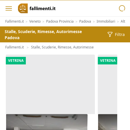
Fallimenti.it
Veneto
Padova Provincia
Padova
Immobiliari
Altre
>
>
>
>
>
Stalle, Scuderie, Rimesse, Autorimesse
Filtra
Padova
Fallimenti.it
Stalle, Scuderie, Rimesse, Autorimesse
>
VETRINA
VETRINA
Asta Autorimessa in complesso
Asta Quota 
commerciale
interrata (su