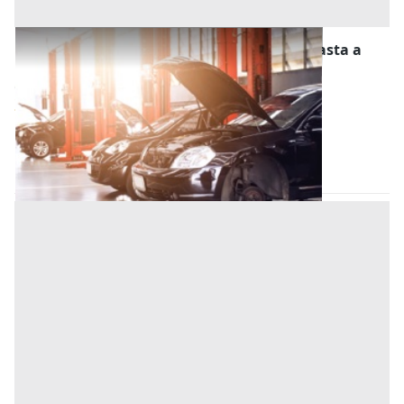
Stalle, Scuderie, Rimesse, Autorimesse all'asta a
Padova
Offerta minima
38.400 €
28.800 €
Padova
(Padova)
Codice asta:
20e906a5
Asta chiusa