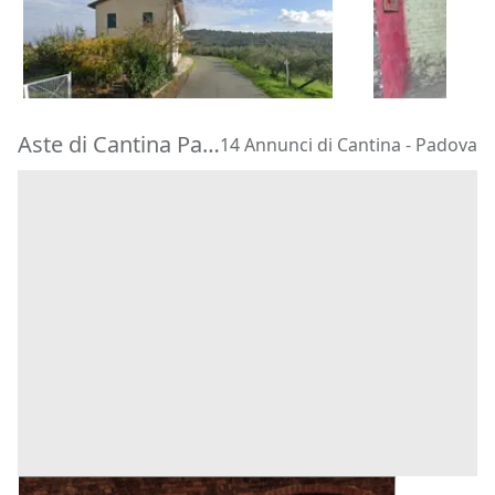
200 €
15.286 €
Lastra a Signa
(Firenze)
Ancona
(Anc
11/09/2026
10/09/2026
Aste di Cantina Padova
14 Annunci di Cantina - Padova