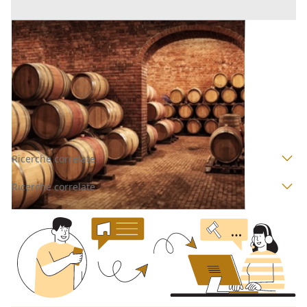
Cantina all'asta a Padova
Offerta minima
1.700 €
1.275 €
Padova
(Padova)
Codice asta:
BN579024
Asta chiusa
Ricerche correlate
Ricerche correlate