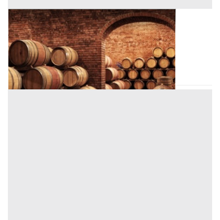
Cantina all'asta a Padova
2.025 €
Padova
(Padova)
Codice asta:
BN51279657
Asta chiusa