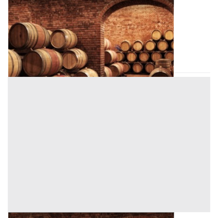
Cantina all'asta a Padova
Offerta minima
1.300 €
1.000 €
Padova
(Padova)
Codice asta:
BN5221290
Asta chiusa