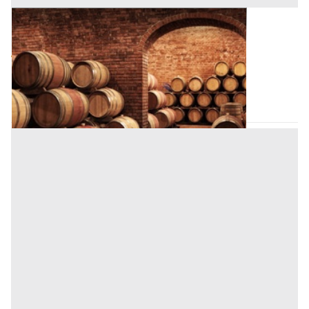
Cantina all'asta a Padova
Offerta minima
60.000 €
45.000 €
Padova
(Padova)
Codice asta:
BN518236902918
Asta chiusa