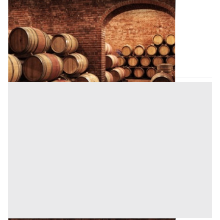
Cantina all'asta a Padova
Offerta minima
700.000 €
525.000 €
Padova
(Padova)
Codice asta:
AI370233
Asta chiusa