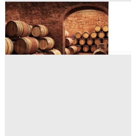
Cantina all'asta a Padova
Offerta minima
3.780 €
2.835 €
Padova
(Padova)
Codice asta:
AI3369102
Asta chiusa