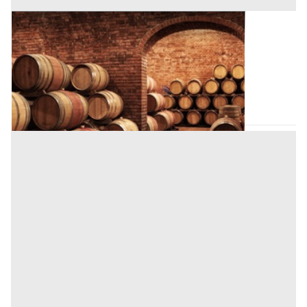
Cantina all'asta a Padova
Offerta minima
12.000 €
9.000 €
Padova
(Padova)
Codice asta:
BN51823693
Asta chiusa