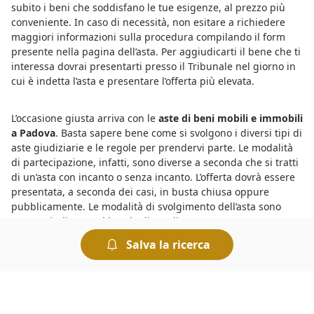
subito i beni che soddisfano le tue esigenze, al prezzo più
conveniente. In caso di necessità, non esitare a richiedere
maggiori informazioni sulla procedura compilando il form
presente nella pagina dell’asta. Per aggiudicarti il bene che ti
interessa dovrai presentarti presso il Tribunale nel giorno in
cui è indetta l’asta e presentare l’offerta più elevata.
L’occasione giusta arriva con le
aste di beni mobili e immobili
a Padova
. Basta sapere bene come si svolgono i diversi tipi di
aste giudiziarie e le regole per prendervi parte. Le modalità
di partecipazione, infatti, sono diverse a seconda che si tratti
di un’asta con incanto o senza incanto. L’offerta dovrà essere
presentata, a seconda dei casi, in busta chiusa oppure
pubblicamente. Le modalità di svolgimento dell’asta sono
sempre indicate nel bando di vendita.
Salva la ricerca
Il motivo per cui le
aste di Cantina annunci a Padova
presentano prezzi molto inferiori a quelli che si trovano sul
mercato ordinario è che si tratta di vendite forzate
organizzate dai Tribunali per rimborsare i creditori. Tuttavia