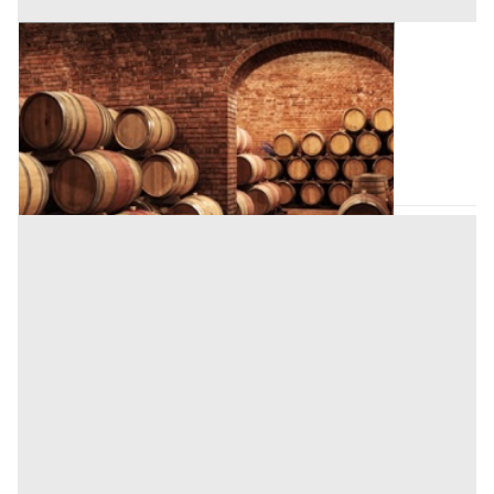
Cantina all'asta a Padova
Offerta minima
1.700 €
1.275 €
Padova
(Padova)
Codice asta:
BN57902672
Asta chiusa