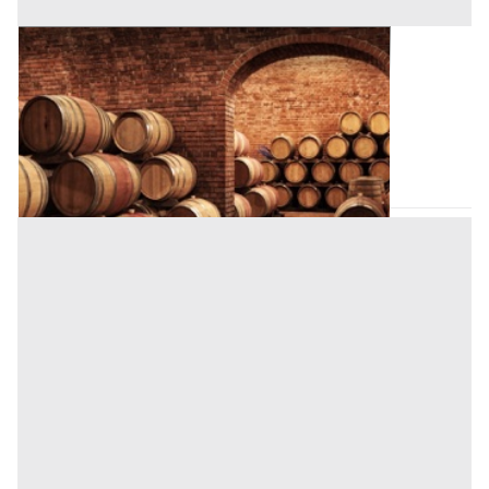
Cantina all'asta a Padova
Offerta minima
1.300 €
975 €
Padova
(Padova)
Codice asta:
BN57902667
Asta chiusa