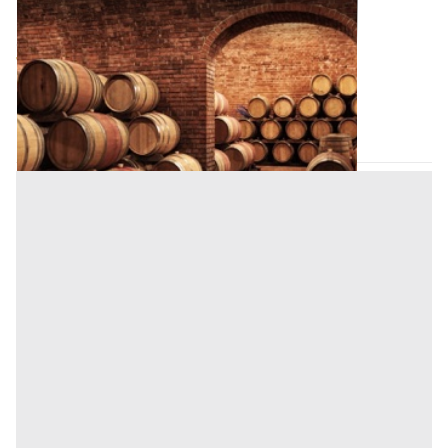
Abitazione di Tipo Civile all'asta a Padova
Offerta minima
1.058.000 €
793.500 €
Padova
(Padova)
Codice asta:
AI3335756
Asta chiusa