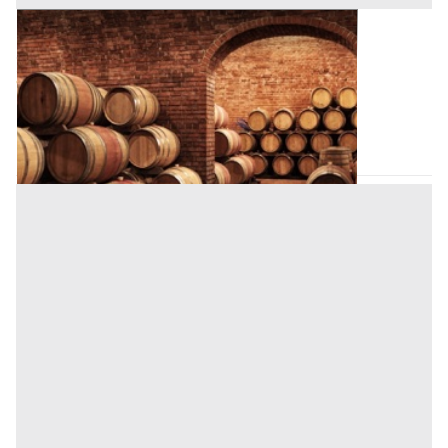
Cantina all'asta a Padova
Offerta minima
4.500 €
3.500 €
Padova
(Padova)
Codice asta:
BN51823691
Asta chiusa