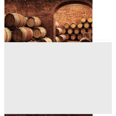
Cantina all'asta a Padova
Offerta minima
2.025 €
1.518,75 €
Padova
(Padova)
Codice asta:
BN5127965
Asta chiusa