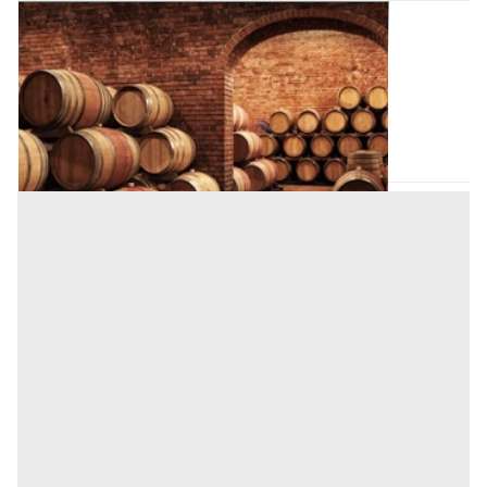
Cantina all'asta a Padova
Offerta minima
26.000 €
19.500 €
Padova
(Padova)
Codice asta:
BN5182366
Asta chiusa