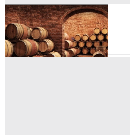
Cantina all'asta a Padova
Offerta minima
7.000 €
5.250 €
Padova
(Padova)
Codice asta:
AI3634644
Asta chiusa