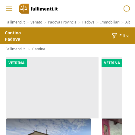
Fallimenti.it
Veneto
Padova Provincia
Padova
Immobiliari
Altre
>
>
>
>
>
Cantina
Filtra
Padova
Fallimenti.it
Cantina
>
VETRINA
VETRINA
Asta Quota 1/30 di locale caldaia
Asta Quota 1/
del centro st