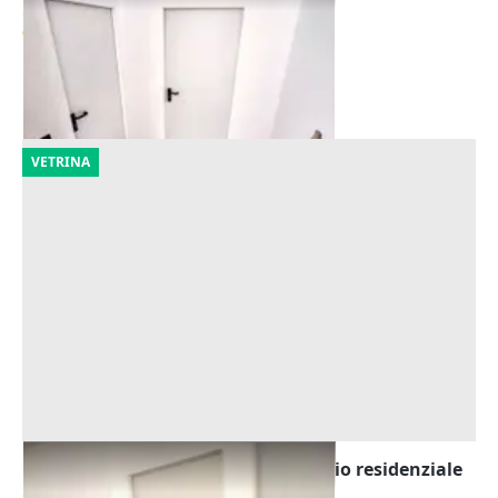
Offerta minima
977 €
Cingoli
(Macerata)
30/10/2026
VETRINA
Asta Vano cantina (sub 17) in edificio residenziale
Offerta minima