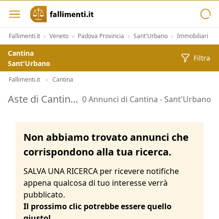
Fallimenti.it
Veneto
Padova Provincia
Sant'Urbano
Immobiliari
>
>
>
>
>
Cantina
Filtra
Sant'Urbano
Fallimenti.it
Cantina
>
Aste di Cantina Sant'Urbano
0 Annunci di Cantina - Sant'Urbano
Non abbiamo trovato annunci che
corrispondono alla tua ricerca.
SALVA UNA RICERCA per ricevere notifiche
appena qualcosa di tuo interesse verrà
pubblicato.
Il prossimo clic potrebbe essere quello
giusto!