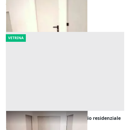
977 €
Cingoli
(Macerata)
30/10/2026
VETRINA
Asta Vano cantina (sub 20) in edificio residenziale
Offerta minima