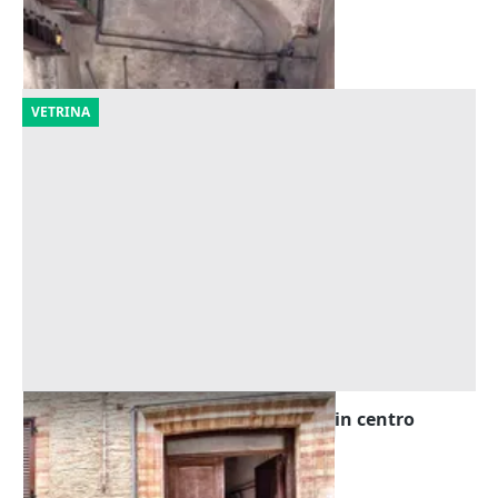
Matelica
(Macerata)
06/10/2026
VETRINA
Asta Magazzino piano sottostrada in centro
storico
Offerta minima
19.526 €