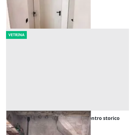
2.232 €
Cingoli
(Macerata)
30/10/2026
VETRINA
Asta Magazzino al piano terra in centro storico
Offerta minima
2.880 €