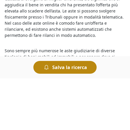
aggiudica il bene in vendita chi ha presentato l’offerta più
elevata allo scadere dell’asta. Le aste si possono svolgere
fisicamente presso i Tribunali oppure in modalità telematica.
Nel caso delle aste online è comodo fare un’offerta e
rilanciare, ed esistono anche sistemi automatizzati che
permettono di fare rilanci in modo automatico.
Sono sempre più numerose le aste giudiziarie di diverse
tipologie di beni mobili ed immobili e per sapere dove si
svolgono le aste basta consultare gli annunci delle vendite
Salva la ricerca
giudiziarie organizzate dai Tribunali. Tra queste, si trovano
anche
Cantina all'asta a Sant'Urbano
in vendita a prezzi
interessanti. Partecipare a un’asta è semplice e le modalità di
partecipazione sono riportate sui bandi ufficiali. Insomma,
chiunque può tentare la fortuna e provare ad aggiudicarsi
Cantina all'asta a geolocalizzata%
e concludere un ottimo
affare.
Tra le
aste di Cantina a Sant'Urbano
trovi gli affari migliori.
Sul nostro portale fai la tua ricerca rapidamente ed individui