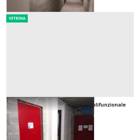
VETRINA
Asta Cantina (sub 297) in edificio polifunzionale
Offerta minima
5.910 €
Rivoli
(Torino)
02/10/2026