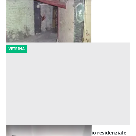
storico
Offerta minima
15.286 €
Ancona
(Ancona)
10/09/2026
VETRINA
Asta Vano cantina (sub 22) in edificio residenziale