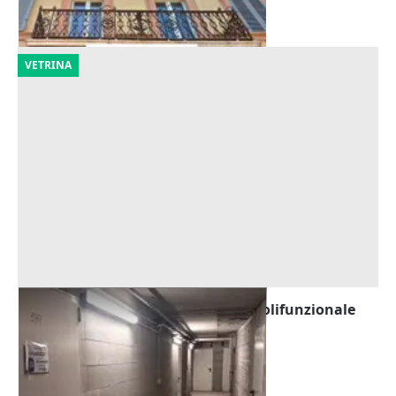
28/10/2026
VETRINA
Asta Cantina (sub 241) in edificio polifunzionale
Offerta minima
12.657 €
Rivoli
(Torino)
02/10/2026