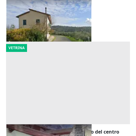
Asta Quota 1/30 di locale caldaia
Offerta minima
200 €
Lastra a Signa
(Firenze)
11/09/2026
VETRINA
Asta Quota 1/2 di soffitta in palazzo del centro