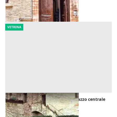
Macerata
(Macerata)
30/10/2026
VETRINA
Asta Area urbana a giardino in palazzo centrale
Offerta minima
2.923 €