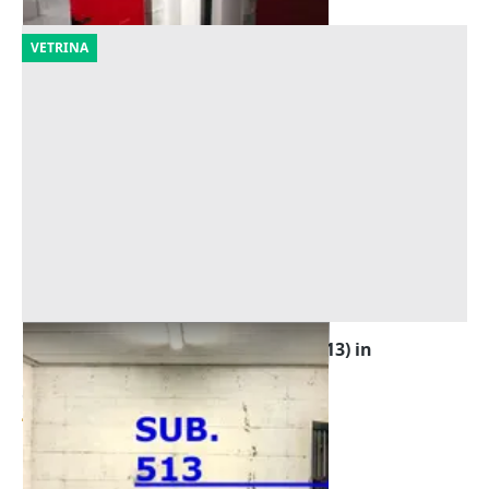
VETRINA
Asta Cantinetta sottostrada (sub 513) in
condominio
Offerta minima
4.608 €
Roma
(Roma)
16/10/2026