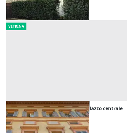
Foligno
(Perugia)
28/10/2026
VETRINA
Asta Due cantinette interrate in palazzo centrale
Offerta minima
2.657 €
Foligno
(Perugia)