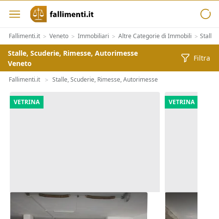
Fallimenti.it
Veneto
Immobiliari
Altre Categorie di Immobili
Stalle
>
>
>
>
Stalle, Scuderie, Rimesse, Autorimesse
Filtra
Veneto
Fallimenti.it
Stalle, Scuderie, Rimesse, Autorimesse
>
VETRINA
VETRINA
Asta Autorimessa in complesso
Asta Quota 
commerciale
interrata (su