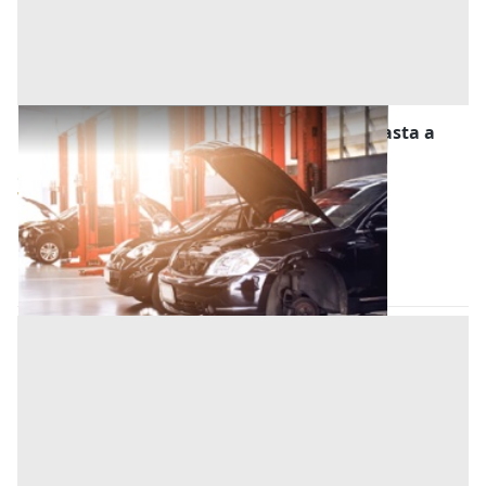
Stalle, Scuderie, Rimesse, Autorimesse all'asta a
Este
Offerta minima
10.500 €
7.875 €
Este
(Padova)
Codice asta:
60e7c216
28/10/2026