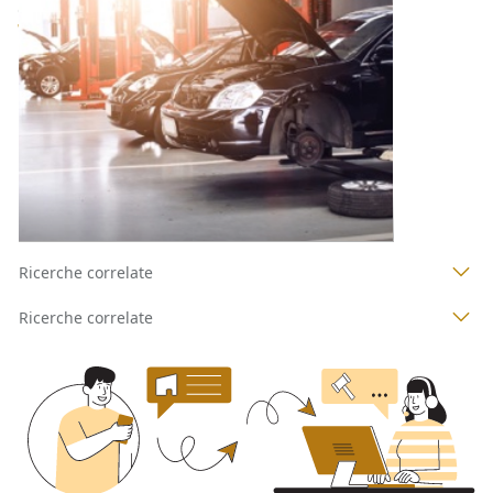
Offerta minima
9.000 €
7.200 €
Campolongo Maggiore
(Venezia)
Codice asta:
ca58dce0
23/09/2026
1
2
3
4
Ricerche correlate
Ricerche correlate