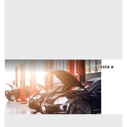
Stalle, Scuderie, Rimesse, Autorimesse all'asta a
Este
Offerta minima
11.500 €
8.625 €
Este
(Padova)
Codice asta:
8b22ab53
28/10/2026