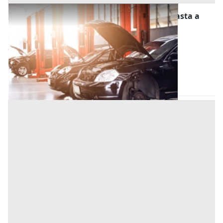
Stalle, Scuderie, Rimesse, Autorimesse all'asta a
Sant'Angelo di Piove di Sacco
Offerta minima
4.900.000 €
3.675.000 €
Sant'Angelo di Piove di Sacco
(Padova)
Codice asta:
9a40d700
05/11/2026