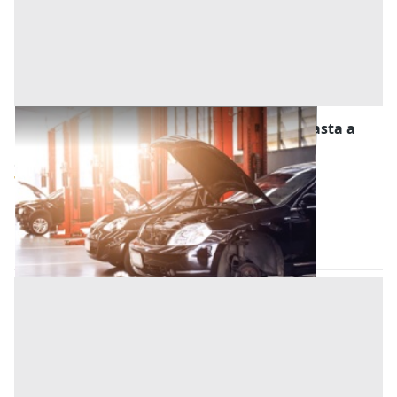
Stalle, Scuderie, Rimesse, Autorimesse all'asta a
Este
Offerta minima
10.500 €
7.875 €
Este
(Padova)
Codice asta:
449dc9cb
28/10/2026