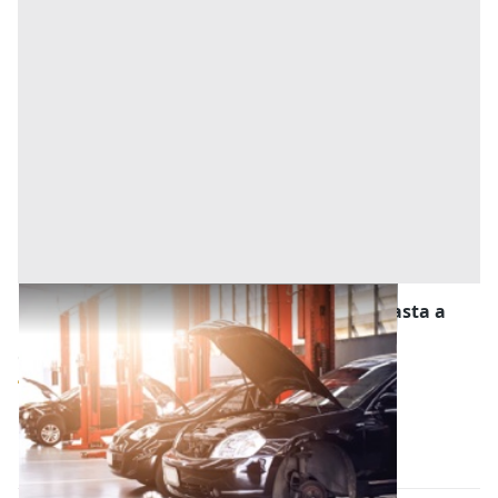
Stalle, Scuderie, Rimesse, Autorimesse all'asta a
Venezia
Offerta minima
58.500 €
43.875 €
Venezia
(Venezia)
Codice asta:
fc8ee17f
05/10/2026