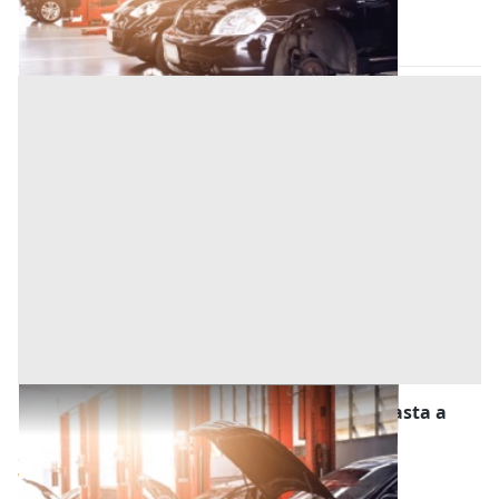
Codice asta:
fcbf7554
23/09/2026
Stalle, Scuderie, Rimesse, Autorimesse all'asta a
Campolongo Maggiore
Offerta minima
9.000 €
7.200 €