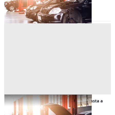
Campolongo Maggiore
(Venezia)
Codice asta:
090665e5
23/09/2026
Stalle, Scuderie, Rimesse, Autorimesse all'asta a
Campolongo Maggiore
Offerta minima