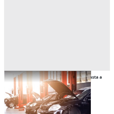
Stalle, Scuderie, Rimesse, Autorimesse all'asta a
Camponogara
Offerta minima
25.650 €
20.520 €
Camponogara
(Venezia)
Codice asta:
52d1d164
23/09/2026