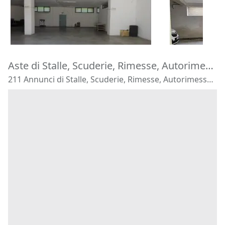
129.000 €
17.000 €
Montecosaro
(Macerata)
Carini
(Pale
16/10/2026
15/09/2026
Aste di Stalle, Scuderie, Rimesse, Autorimesse Veneto
211 Annunci di Stalle, Scuderie, Rimesse, Autorimesse - Veneto