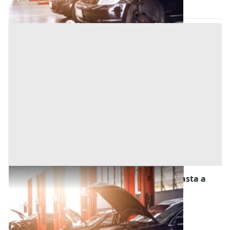
23/09/2026
Stalle, Scuderie, Rimesse, Autorimesse all'asta a
Camponogara
Offerta minima
22.500 €
18.000 €
Camponogara
(Venezia)