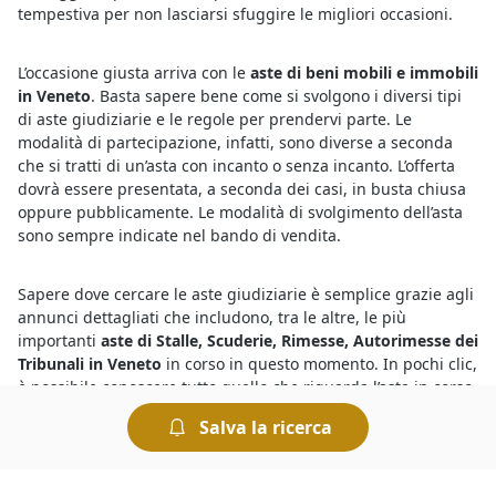
tempestiva per non lasciarsi sfuggire le migliori occasioni.
L’occasione giusta arriva con le
aste di beni mobili e immobili
in Veneto
. Basta sapere bene come si svolgono i diversi tipi
di aste giudiziarie e le regole per prendervi parte. Le
modalità di partecipazione, infatti, sono diverse a seconda
che si tratti di un’asta con incanto o senza incanto. L’offerta
dovrà essere presentata, a seconda dei casi, in busta chiusa
oppure pubblicamente. Le modalità di svolgimento dell’asta
sono sempre indicate nel bando di vendita.
Sapere dove cercare le aste giudiziarie è semplice grazie agli
annunci dettagliati che includono, tra le altre, le più
importanti
aste di Stalle, Scuderie, Rimesse, Autorimesse dei
Tribunali in Veneto
in corso in questo momento. In pochi clic,
è possibile conoscere tutto quello che riguarda l’asta in corso,
incluse le perizie e le informazioni relative alla procedura
Salva la ricerca
presso il Tribunale competente. Per chi è interessato a
concludere ottimi affari, le aste giudiziarie sono il canale
giusto, e partecipare è semplice e sicuro.