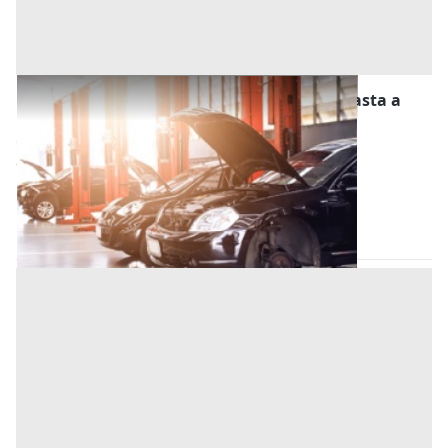
Stalle, Scuderie, Rimesse, Autorimesse all'asta a
Este
Offerta minima
11.500 €
8.625 €
Este
(Padova)
Codice asta:
0f115a48
28/10/2026