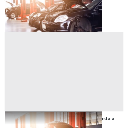
9.000 €
7.200 €
Campolongo Maggiore
(Venezia)
Codice asta:
ae581aec
23/09/2026
Stalle, Scuderie, Rimesse, Autorimesse all'asta a
Campolongo Maggiore