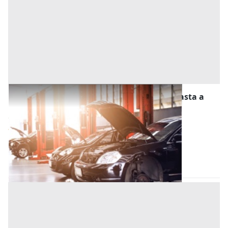
Stalle, Scuderie, Rimesse, Autorimesse all'asta a
Este
Offerta minima
11.500 €
8.625 €
Este
(Padova)
Codice asta:
52c10d67
28/10/2026