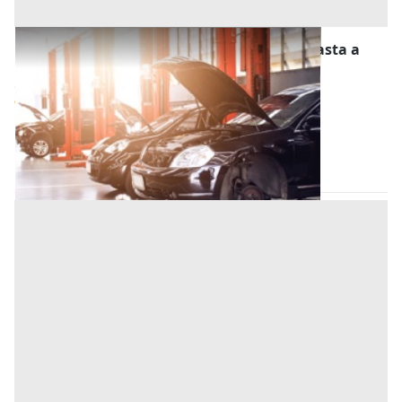
Stalle, Scuderie, Rimesse, Autorimesse all'asta a
Este
Offerta minima
12.500 €
9.375 €
Este
(Padova)
Codice asta:
b7c4ccd3
28/10/2026