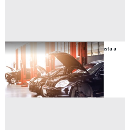
Stalle, Scuderie, Rimesse, Autorimesse all'asta a
Este
Offerta minima
12.500 €
9.375 €
Este
(Padova)
Codice asta:
a4985fc5
28/10/2026