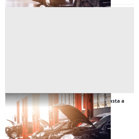
Stalle, Scuderie, Rimesse, Autorimesse all'asta a
Camponogara
Offerta minima
23.400 €
18.720 €
Camponogara
(Venezia)
Codice asta:
b0d00498