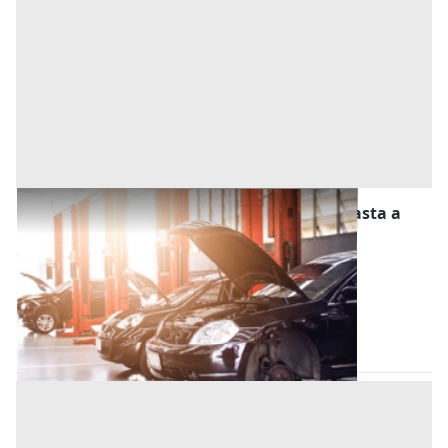
Stalle, Scuderie, Rimesse, Autorimesse all'asta a
Este
Offerta minima
13.500 €
10.125 €
Este
(Padova)
Codice asta:
ae07345b
28/10/2026