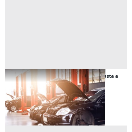
Stalle, Scuderie, Rimesse, Autorimesse all'asta a
Treviso
Offerta minima
623.000 €
467.250 €
Treviso
(Treviso)
Codice asta:
85c9f7a8
12/10/2026