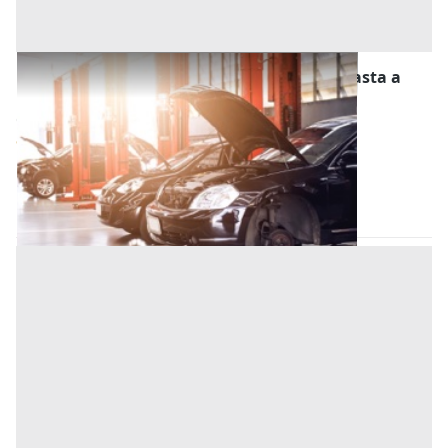
Stalle, Scuderie, Rimesse, Autorimesse all'asta a
Este
Offerta minima
11.500 €
8.625 €
Este
(Padova)
Codice asta:
e26829ae
28/10/2026