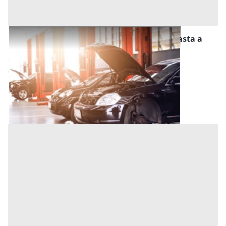
Stalle, Scuderie, Rimesse, Autorimesse all'asta a
Este
Offerta minima
11.500 €
8.625 €
Este
(Padova)
Codice asta:
0f115a48
28/10/2026