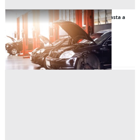
Stalle, Scuderie, Rimesse, Autorimesse all'asta a
Este
Offerta minima
11.500 €
8.625 €
Este
(Padova)
Codice asta:
e26829ae
28/10/2026