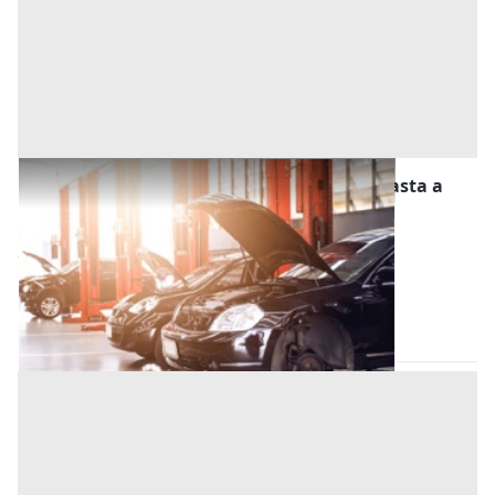
Stalle, Scuderie, Rimesse, Autorimesse all'asta a
Este
Offerta minima
11.500 €
8.625 €
Este
(Padova)
Codice asta:
52c10d67
28/10/2026