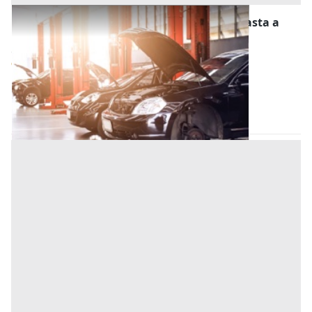
Stalle, Scuderie, Rimesse, Autorimesse all'asta a
Este
Offerta minima
12.500 €
9.375 €
Este
(Padova)
Codice asta:
b7c4ccd3
28/10/2026