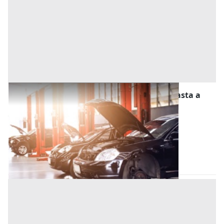
Stalle, Scuderie, Rimesse, Autorimesse all'asta a
Este
Offerta minima
13.500 €
10.125 €
Este
(Padova)
Codice asta:
ae07345b
28/10/2026