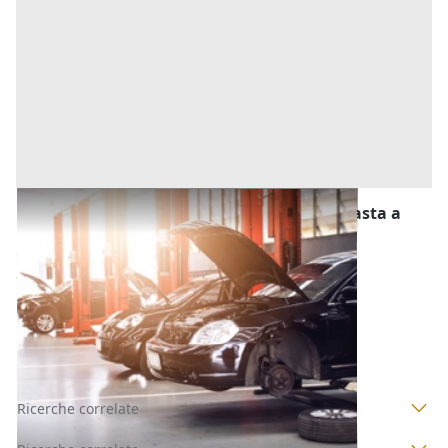
Stalle, Scuderie, Rimesse, Autorimesse all'asta a
Este
Offerta minima
11.500 €
8.625 €
Este
(Padova)
Codice asta:
8b22ab53
28/10/2026
Ricerche correlate