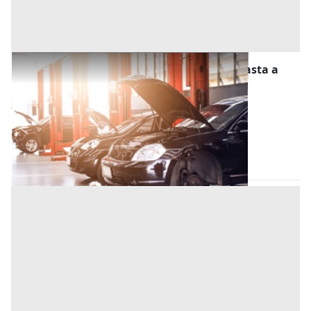
Stalle, Scuderie, Rimesse, Autorimesse all'asta a
Este
Offerta minima
10.500 €
7.875 €
Este
(Padova)
Codice asta:
60e7c216
28/10/2026