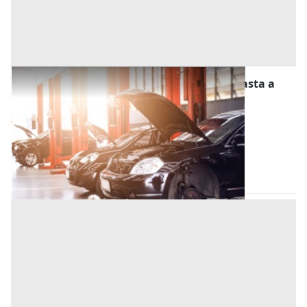
Stalle, Scuderie, Rimesse, Autorimesse all'asta a
Este
Offerta minima
10.500 €
7.875 €
Este
(Padova)
Codice asta:
449dc9cb
28/10/2026