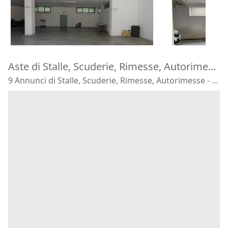
129.000 €
17.000 €
Montecosaro
(Macerata)
Carini
(Pale
16/10/2026
15/09/2026
Aste di Stalle, Scuderie, Rimesse, Autorimesse Este
9 Annunci di Stalle, Scuderie, Rimesse, Autorimesse - Este