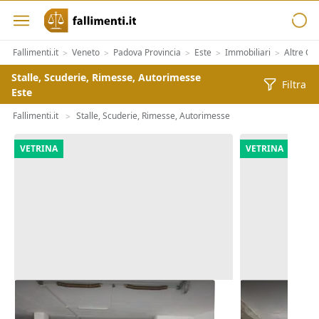
Fallimenti.it
Veneto
Padova Provincia
Este
Immobiliari
Altre Ca
>
>
>
>
>
Stalle, Scuderie, Rimesse, Autorimesse
Filtra
Este
Fallimenti.it
Stalle, Scuderie, Rimesse, Autorimesse
>
VETRINA
VETRINA
Asta Autorimessa in complesso
Asta Quota 
commerciale
interrata (su