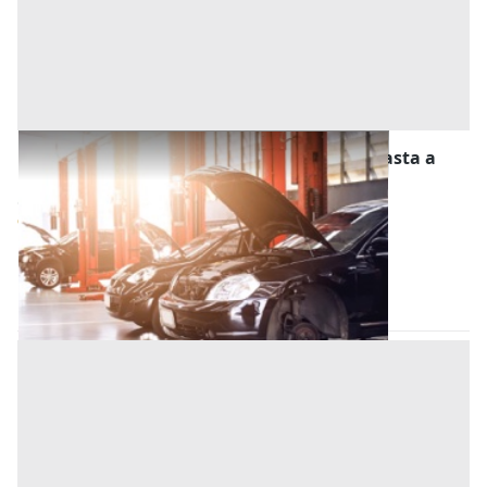
Stalle, Scuderie, Rimesse, Autorimesse all'asta a
Este
Offerta minima
12.500 €
9.375 €
Este
(Padova)
Codice asta:
a4985fc5
28/10/2026