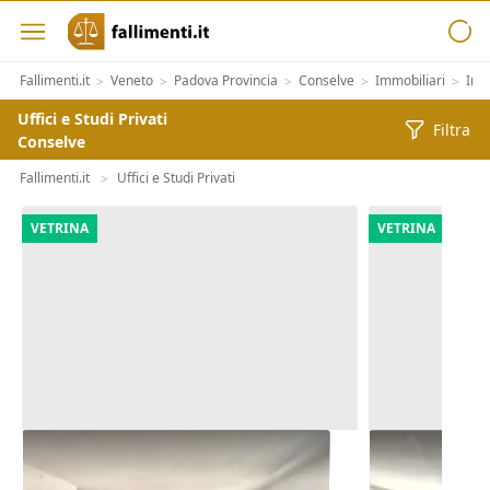
Fallimenti.it
Veneto
Padova Provincia
Conselve
Immobiliari
Imm
>
>
>
>
>
Uffici e Studi Privati
Filtra
Conselve
Fallimenti.it
Uffici e Studi Privati
>
VETRINA
VETRINA
Asta Ufficio (sub 62) in edificio
Asta Ufficio 
polifunzionale
polifunziona