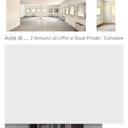
66.225 €
54.355 €
Chiampo
(Vicenza)
Chiampo
(V
16/09/2026
16/09/2026
Aste di Uffici e Studi Privati Conselve
2 Annunci di Uffici e Studi Privati - Conselve