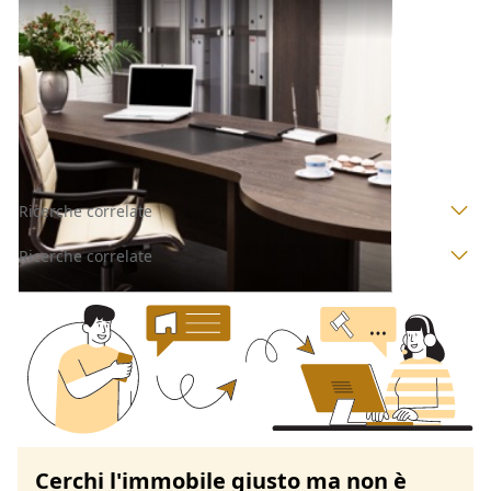
Uffici e Studi Privati all'asta a Padova
Offerta minima
33.000 €
24.750 €
Conselve
(Padova)
Codice asta:
AI3994636
Asta chiusa
Ricerche correlate
Ricerche correlate
Cerchi l'immobile giusto ma non è