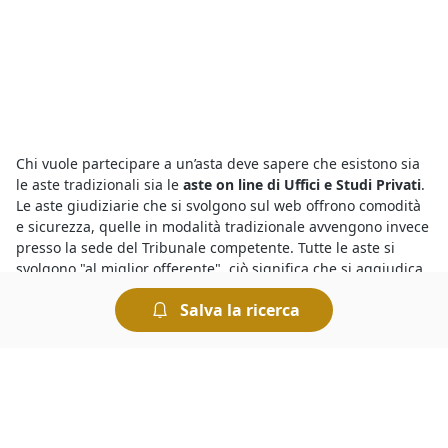
Chi vuole partecipare a un’asta deve sapere che esistono sia
le aste tradizionali sia le
aste on line di Uffici e Studi Privati
.
Le aste giudiziarie che si svolgono sul web offrono comodità
e sicurezza, quelle in modalità tradizionale avvengono invece
presso la sede del Tribunale competente. Tutte le aste si
svolgono "al miglior offerente", ciò significa che si aggiudica
il bene chi presenta l’offerta più elevata.
Salva la ricerca
Per conoscere le migliori
aste e fallimenti di Uffici e Studi
Privati a Conselve
basta collegarsi al nostro portale e fare
una ricerca. In pochi istanti è possibile individuare tutte le
aste più interessanti, consultare le descrizioni dettagliate sui
beni in vendita e trovare quello che fa al caso nostro. Per
ogni asta vengono indicati il prezzo base e il rilancio minimo: