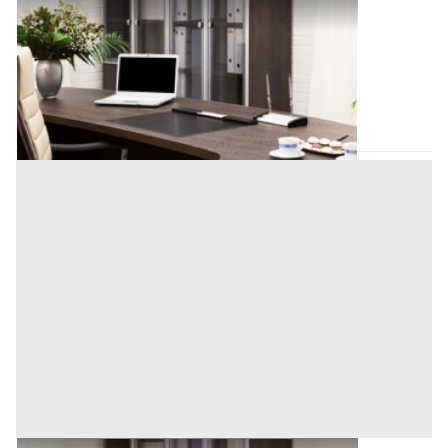
Uffici e Studi Privati all'asta a Padova
Offerta minima
33.000 €
24.750 €
Conselve
(Padova)
Codice asta:
AI3624636
Asta chiusa