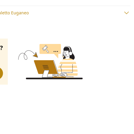
letto Euganeo
o?