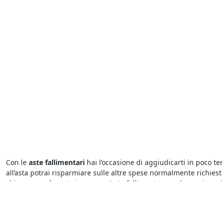
Con le
aste fallimentari
hai l’occasione di aggiudicarti in poco t
all’asta potrai risparmiare sulle altre spese normalmente richie
chiunque può partecipare a un’asta fallimentare - ad eccezione de
Per acquistare dai
fallimenti del Tribunale di Conselve
basta visu
cui è indetta la gara. Generalmente per partecipare a un’asta biso