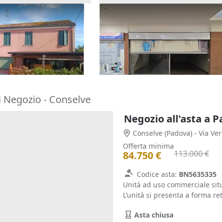
/6 di locale
Asta Negozio in centro
e alloggio
commerciale
23.203 €
go)
Giacciano con Baruchella
(Rovigo
10/09/2026
i Negozio - Conselve
Negozio all'asta a 
Conselve
(Padova)
- Via Ver
Offerta minima
113.000 €
84.750 €
Codice asta:
BN5635335
Unità ad uso commerciale situ
L’unità si presenta a forma ret
Asta chiusa