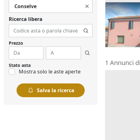
Conselve
Asta Quota 1
commerciale 
Ricerca libera
8.205 €
Rovigo
(Rovi
18/09/2026
Prezzo
1 Annunci d
Stato asta
Mostra solo le aste aperte
Salva la ricerca