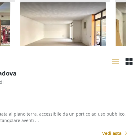
Asta Negozio (sub 275) in edificio
Asta Ne
polifunzionale
polifun
53.372 €
26.687
)
Chiampo
(Vicenza)
Chiam
16/09/2026
16/09
Padova
di
ata al piano terra, accessibile da un portico ad uso pubblico.
tangolare aventi ...
Vedi asta