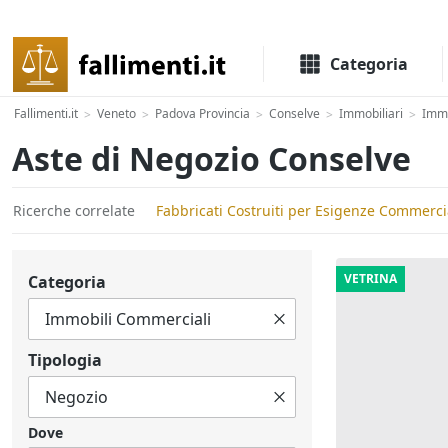
Il portale delle aste e liquidazioni giudiziali
Categoria
Fallimenti.it
Veneto
Padova Provincia
Conselve
Immobiliari
Immo
>
>
>
>
>
Aste di Negozio Conselve
Ricerche correlate
Fabbricati Costruiti per Esigenze Commerci
VETRINA
Categoria
Tipologia
Dove