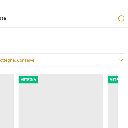
ri
Aste mobiliari
Cerca per località
Cerca in tutta Italia
ste
otteghe, Conselve
VETRINA
VETRINA