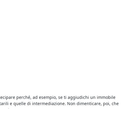
rtecipare perché, ad esempio, se ti aggiudichi un immobile
arili e quelle di intermediazione. Non dimenticare, poi, che
vocato.
si presso il Tribunale riportato nel singolo annuncio il giorno in
vendita. Tutte le aste si svolgono al miglior offerente per cui si