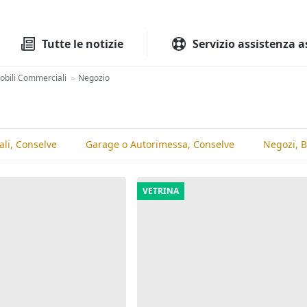
Tutte le aste
Aste immobilia
Tutte le notizie
Servizio assistenza a
bili Commerciali
Negozio
>
ali, Conselve
Garage o Autorimessa, Conselve
Negozi, B
VETRINA