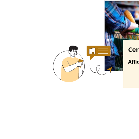
Ricerche correla
Cer
Affi