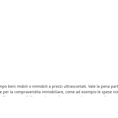
empo beni mobili o immobili a prezzi ultrascontati. Vale la pena pa
ste per la compravendita immobiliare, come ad esempio le spese not
ll’esecutato o fallito - e che non è necessaria la presenza di un av
alizzare gli annunci delle aste pubblicati sul nostro portale e recar
gna versare una cauzione il cui ammontare è indicato nell’avviso di 