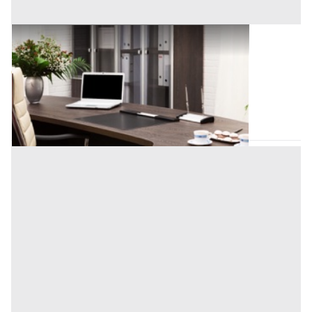
Uffici e Studi Privati all'asta a Padova
Offerta minima
80.000 €
60.000 €
Padova
(Padova)
Codice asta:
AI3152467
Asta chiusa