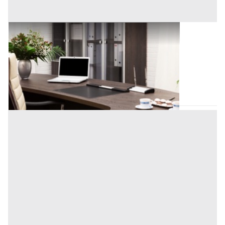
Uffici e Studi Privati all'asta a Padova
Offerta minima
150.000 €
112.500 €
Padova
(Padova)
Codice asta:
BN576911
Asta chiusa