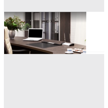
Uffici e Studi Privati all'asta a Padova
Offerta minima
165.000 €
123.750 €
Padova
(Padova)
Codice asta:
AI335792
Asta chiusa