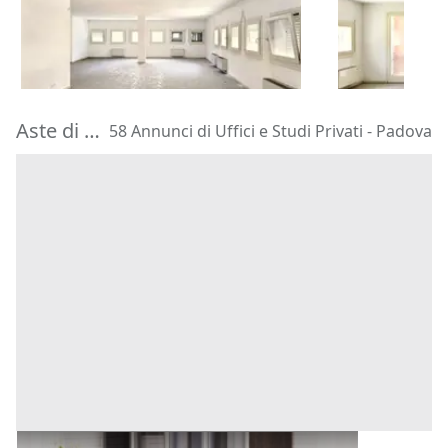
66.225 €
54.355 €
Chiampo
(Vicenza)
Chiampo
(V
16/09/2026
16/09/2026
Aste di Uffici e Studi Privati Padova
58 Annunci di Uffici e Studi Privati - Padova