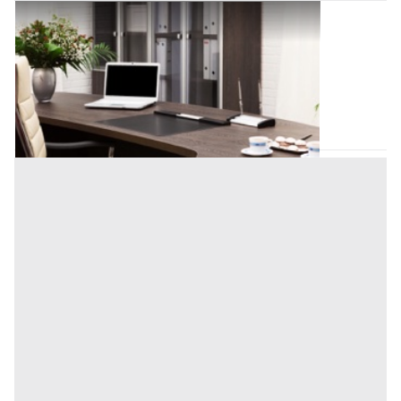
Ufficio all'asta a Padova
Offerta minima
508.113 €
Padova
(Padova)
Codice asta:
d2848eba
Asta chiusa