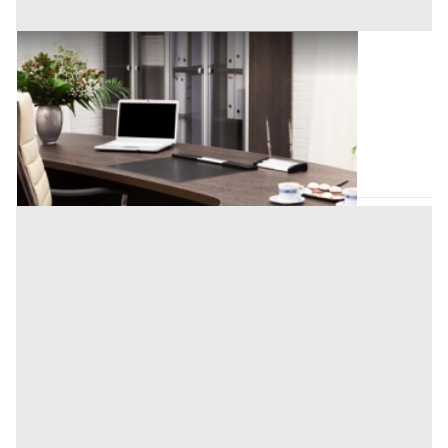
Uffici e Studi Privati all'asta a Padova
Offerta minima
112.000 €
84.000 €
Padova
(Padova)
Codice asta:
AI3526901
Asta chiusa