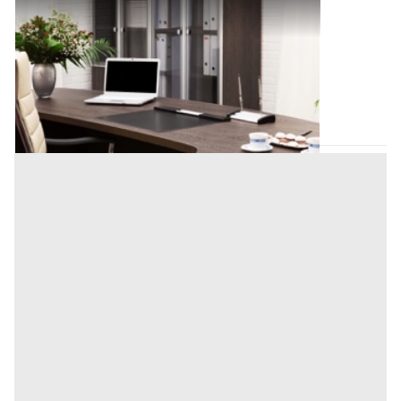
Uffici e Studi Privati all'asta a Padova
Offerta minima
233.000 €
174.750 €
Padova
(Padova)
Codice asta:
92c932cf
Asta chiusa