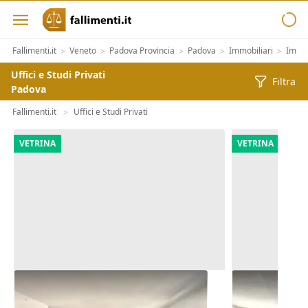
Fallimenti.it
Veneto
Padova Provincia
Padova
Immobiliari
Immob
>
>
>
>
>
Uffici e Studi Privati
Filtra
Padova
Fallimenti.it
Uffici e Studi Privati
>
VETRINA
VETRINA
Asta Ufficio (sub 62) in edificio
Asta Ufficio 
polifunzionale
polifunziona