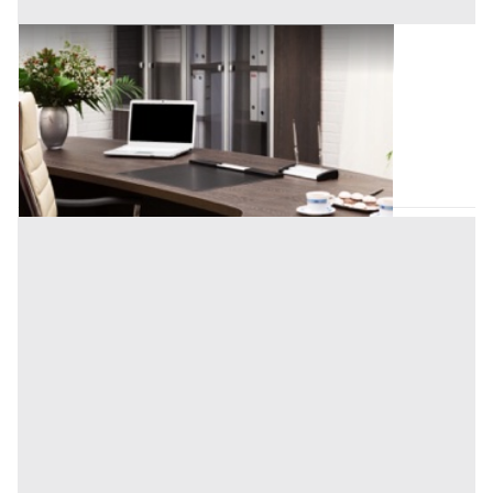
Uffici e Studi Privati all'asta a Padova
Offerta minima
2.467.017 €
Padova
(Padova)
Codice asta:
827edc0a
Asta chiusa