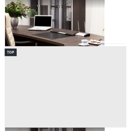
Uffici e Studi Privati all'asta a Padova
Offerta minima
54.000 €
40.500 €
Padova
(Padova)
Codice asta:
87213673
12/10/2026
TOP