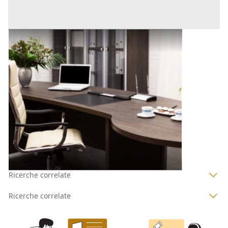
Uffici e Studi Privati all'asta a Padova
Offerta minima
312.000 €
234.000 €
Padova
(Padova)
Codice asta:
AI3357900
Asta chiusa
1
2
3
4
Ricerche correlate
Ricerche correlate