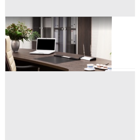
Uffici e Studi Privati all'asta a Padova
Offerta minima
360.000 €
270.000 €
Padova
(Padova)
Codice asta:
AI335791
Asta chiusa