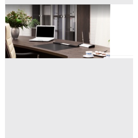
Ufficio all'asta a Padova
Offerta minima
109.350 €
Padova
(Padova)
Codice asta:
d3f44c5e
Asta chiusa