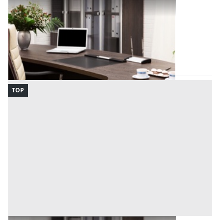
Uffici e Studi Privati all'asta a Padova
Offerta minima
168.000 €
Padova
(Padova)
Codice asta:
DC5324694456
Asta chiusa
TOP