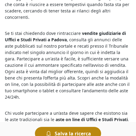
che conta è riuscire a essere tempestivi quando l’asta sta per
scadere, cercando di tener testa ai rilanci degli altri
concorrenti.
Se ti stai chiedendo dove rintracciare
vendite giudiziarie di
Uffici e Studi Privati a Padova
, consulta gli annunci delle
aste pubblicati sul nostro portale e recati presso il Tribunale
indicato nel singolo annuncio il giorno in cui è indetta la
gara. Partecipare a un'asta è facile, è sufficiente versare una
cauzione il cui ammontare specificato nell’avviso di vendita.
Ogni asta è vinta dal miglior offerente, quindi si aggiudica il
bene chi presenta l’offerta più alta. Scopri anche la modalità
on line, con la possibilità di partecipare alle aste anche con il
tuo smartphone o tablet e consultare l'andamento delle aste
24/24h.
Chi vuole partecipare a un’asta deve sapere che esistono sia
le aste tradizionali sia le
aste on line di Uffici e Studi Privati
.
Le aste giudiziarie che si svolgono sul web offrono comodità
e sicurezza, quelle in modalità tradizionale avvengono invece
Salva la ricerca