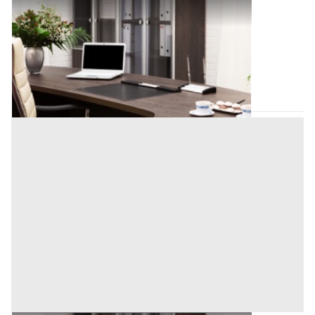
Uffici e Studi Privati all'asta a Padova
Offerta minima
1.200.000 €
Padova
(Padova)
Codice asta:
BN51091135293
Asta chiusa