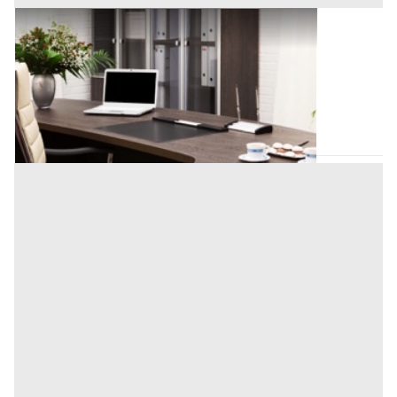
Ufficio all'asta a Padova
Offerta minima
57.591 €
Padova
(Padova)
Codice asta:
e6fcb63e
Asta chiusa