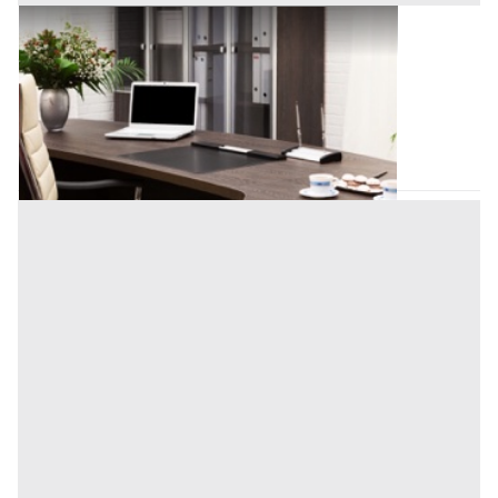
Ufficio all'asta a Padova
Offerta minima
118.827 €
Padova
(Padova)
Codice asta:
73ff20fa
Asta chiusa