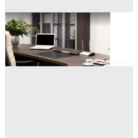
Uffici e Studi Privati all'asta a Padova
Offerta minima
131.800 €
98.850 €
Padova
(Padova)
Codice asta:
AI3359134
Asta chiusa