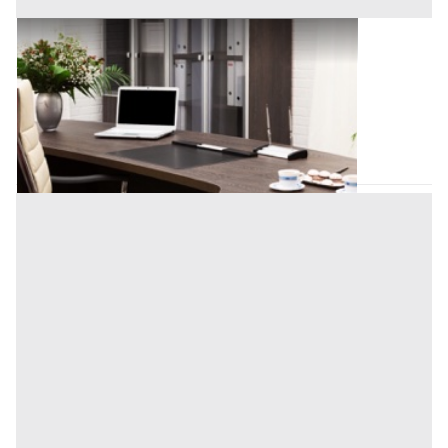
Ufficio all'asta a Padova
Offerta minima
154.710 €
Padova
(Padova)
Codice asta:
0bbcac1f
Asta chiusa