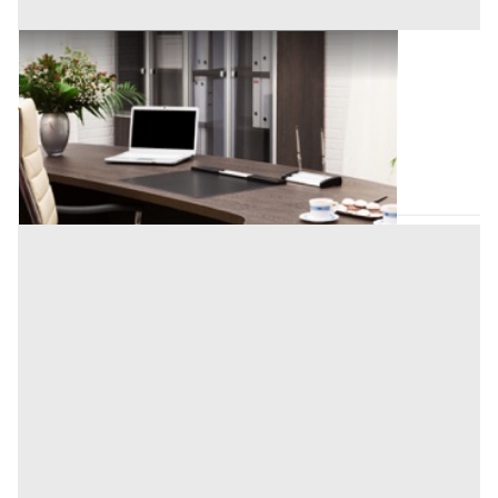
Uffici e Studi Privati all'asta a Padova
Offerta minima
482.000 €
Padova
(Padova)
Codice asta:
AR510068795
Asta chiusa