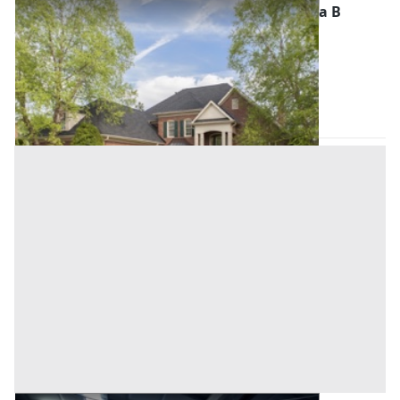
Asta Appartamento al piano terra con scala B
Offerta minima
70.000 €
52.500 €
Bagheria
(Palermo)
Codice asta:
34feed3b
28/10/2026