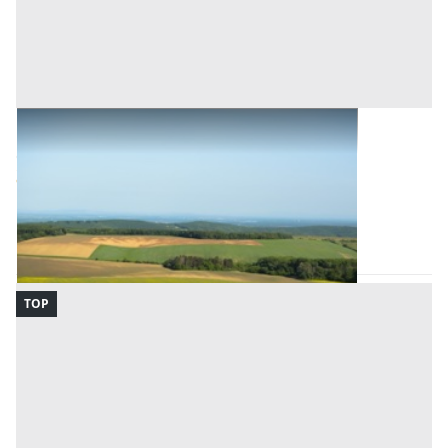
Terreni all'asta a Palermo
Offerta minima
4.135 €
3.101 €
Bagheria
(Palermo)
Codice asta:
AW5523467960
Asta chiusa
TOP