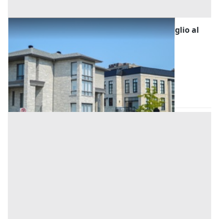
Asta Abitazione civile con balcone e ripostiglio al
primo piano
Offerta minima
36.143,69 €
27.107,77 €
Bagheria
(Palermo)
Codice asta:
5b251594
21/09/2026