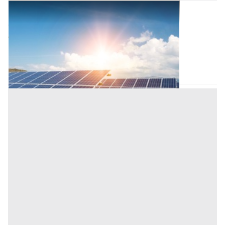
Lastrico Solare all'asta a Bagheria
Offerta minima
450 €
337,50 €
Bagheria
(Palermo)
Codice asta:
b678c54c
30/09/2026