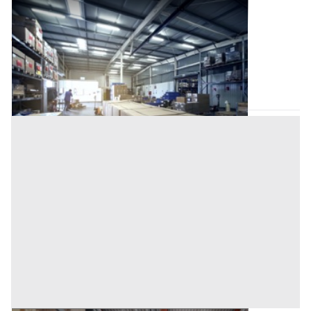
Negozio all'asta a Bagheria
Offerta minima
132.128,53 €
99.096,40 €
Bagheria
(Palermo)
Codice asta:
d75e89de
28/10/2026