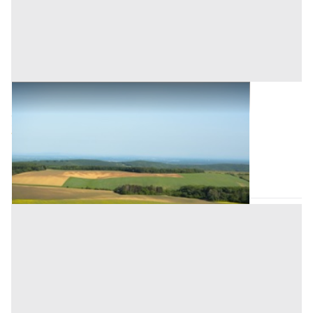
Terreni all'asta a Palermo
Offerta minima
3.200 €
2.400 €
Bagheria
(Palermo)
Codice asta:
AW5801246388
Asta chiusa