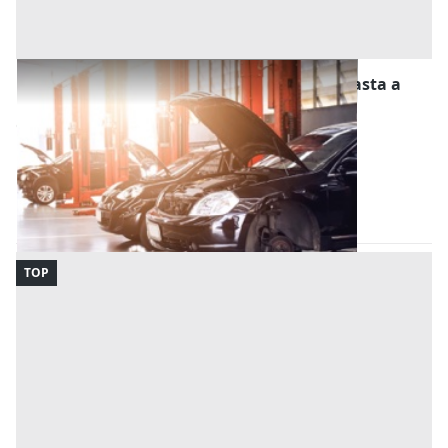
Stalle, Scuderie, Rimesse, Autorimesse all'asta a
Bagheria
Offerta minima
24.260,43 €
18.260,43 €
Bagheria
(Palermo)
Codice asta:
ce64d550
15/09/2026
TOP