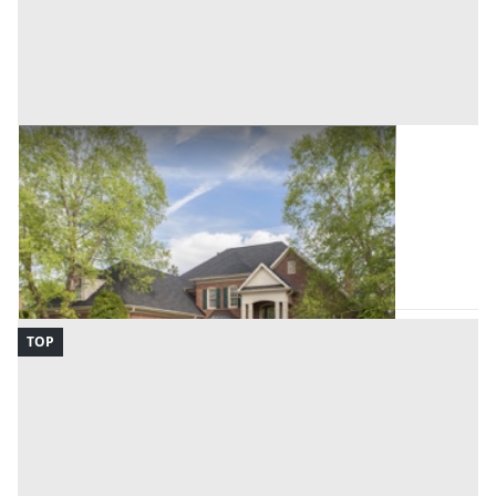
Villini all'asta a Palermo
Offerta minima
42.000 €
31.500 €
Bagheria
(Palermo)
Codice asta:
AW5801246385
Asta chiusa
TOP