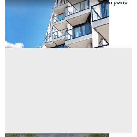
Asta Appartamento in condominio al primo piano
Offerta minima
110.000 €
82.500 €
Bagheria
(Palermo)
Codice asta:
e47b0aaa
28/10/2026