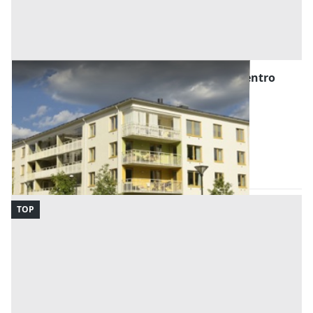
Asta Quota di edificio cielo terra in zona centro
storico
Offerta minima
2.869 €
2.152 €
Bagheria
(Palermo)
Codice asta:
AW5801246386
Asta chiusa
TOP