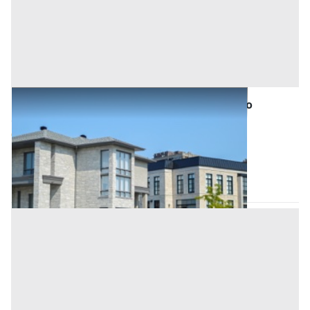
Asta Abitazione di tipo civile al piano primo
Offerta minima
88.749,18 €
66.561,88 €
Bagheria
(Palermo)
Codice asta:
b557d802
Asta chiusa