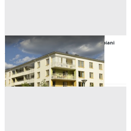
Asta Abitazione di tipo economico su due piani
Offerta minima
102.510 €
76.882,50 €
Bagheria
(Palermo)
Codice asta:
0d750b6a
Asta chiusa