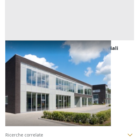
Fabbricati Costruiti per Esigenze Commerciali
all'asta a Bagheria
Offerta minima
68.238 €
51.179 €
Bagheria
(Palermo)
Codice asta:
5b30be13
Asta chiusa
1
2
3
4
Ricerche correlate