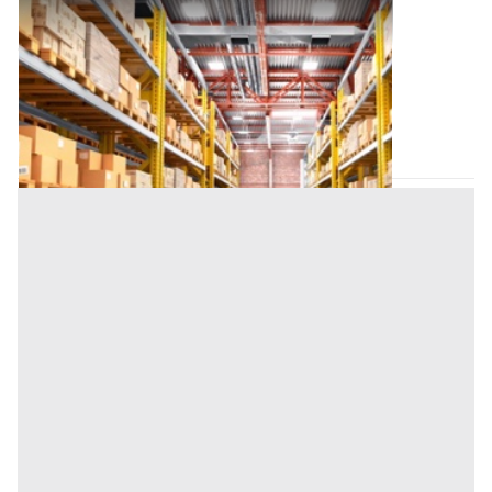
Magazzino all'asta a Bagheria
Offerta minima
24.300 €
12.150 €
Bagheria
(Palermo)
Codice asta:
732f701f
19/10/2026