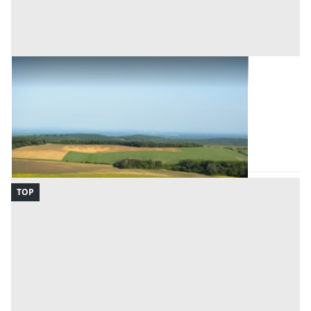
Terreni all'asta a Palermo
Offerta minima
21.001 €
15.751 €
Bagheria
(Palermo)
Codice asta:
770598a7
Asta chiusa
TOP