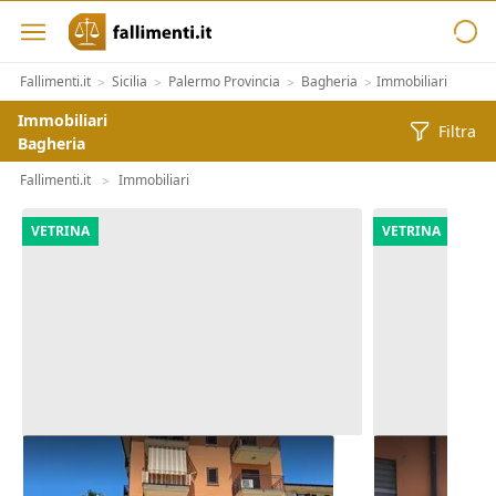
Fallimenti.it
Sicilia
Palermo Provincia
Bagheria
Immobiliari
>
>
>
>
Immobiliari
Filtra
Bagheria
Fallimenti.it
Immobiliari
>
VETRINA
VETRINA
Asta Locale commerciale al piano
Asta Locale 
terra
terra