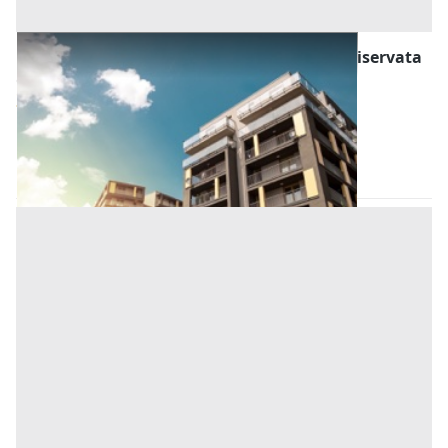
Asta Fabbricato civile con ingresso da via riservata
Offerta minima
28.687,50 €
21.515,63 €
Bagheria
(Palermo)
Codice asta:
961ec0a6
29/09/2026