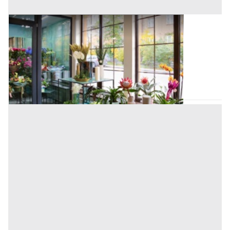
Negozi, Botteghe all'asta a Bagheria
Offerta minima
16.000 €
12.000 €
Bagheria
(Palermo)
Codice asta:
72fe1424
30/09/2026