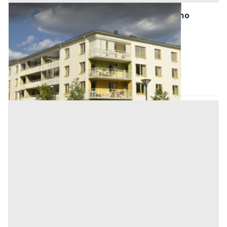
Asta Appartamento con balcone e soggiorno
luminoso
Offerta minima
71.000 €
53.250 €
Bagheria
(Palermo)
Codice asta:
3c38b50e
30/09/2026