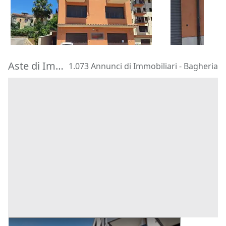
150.000 €
120.000 €
Misilmeri
(Palermo)
Misilmeri
(P
30/09/2026
30/09/2026
Aste di Immobiliari Bagheria
1.073 Annunci di Immobiliari - Bagheria