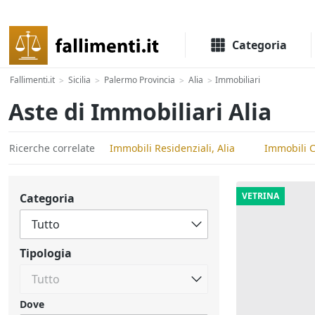
Il portale delle aste e liquidazioni giudiziali
Categoria
Fallimenti.it
Sicilia
Palermo Provincia
Alia
Immobiliari
>
>
>
>
Aste di Immobiliari Alia
Ricerche correlate
Immobili Residenziali, Alia
Immobili C
VETRINA
Categoria
Tipologia
Dove