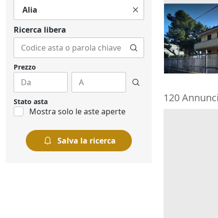
Alia
Asta Palazzi
corte
Ricerca libera
155.312 €
Altavilla Mili
16/09/2026
Prezzo
120 Annunci 
Stato asta
Mostra solo le aste aperte
Salva la ricerca