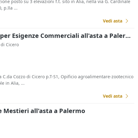
ione posto su 3 elevazioni f.t. sito in Alia, nella via G. Cardinale
 p.lla ...
Vedi asta
Fabbricati Costruiti per Esigenze Commerciali all'asta a Palermo
 di Cicero
a C.da Cozzo di Cicero p.T-S1, Opificio agroalimentare-zootecnico
e in Alia, ...
Vedi asta
e Mestieri all'asta a Palermo
a