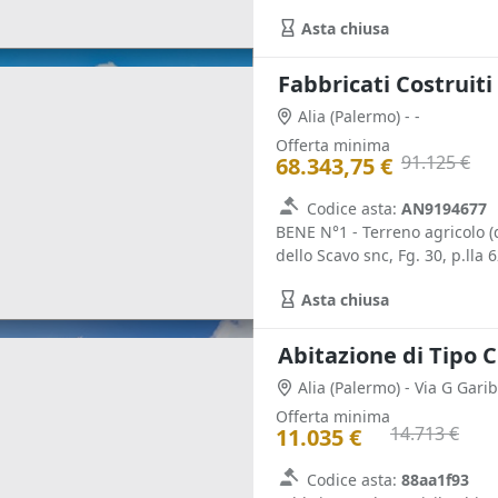
Asta chiusa
Fabbricati Costruiti
Alia
(Palermo)
- -
Offerta minima
91.125 €
68.343,75 €
Codice asta:
AN9194677
BENE N°1 - Terreno agricolo (q
dello Scavo snc, Fg. 30, p.lla 6
Asta chiusa
Abitazione di Tipo C
Alia
(Palermo)
- Via G Garib
Offerta minima
14.713 €
11.035 €
Codice asta:
88aa1f93