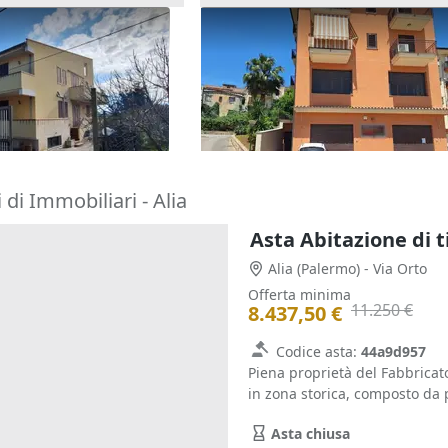
na residenziale con
Asta Locale commerciale al p
terra
150.000 €
cia
(Palermo)
Misilmeri
(Palermo)
30/09/2026
di Immobiliari - Alia
Alia
(Palermo)
- Via Orto
Offerta minima
11.250 €
8.437,50 €
Codice asta:
44a9d957
Piena proprietà del Fabbricato 
in zona storica, composto da p
Asta chiusa