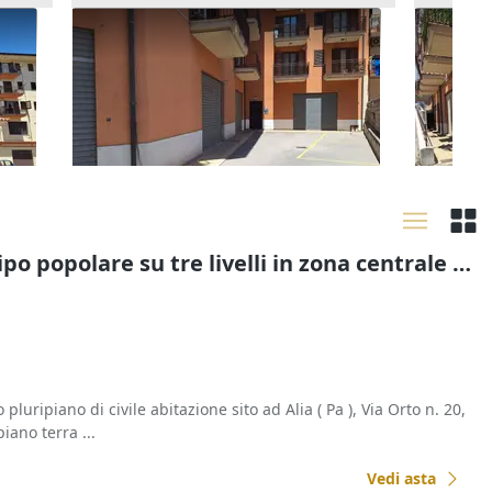
iano
Asta Locale commerciale al piano
Asta Lo
terra
terra
120.000 €
195.00
Misilmeri
(Palermo)
Misilm
30/09/2026
30/09
Asta Abitazione di tipo popolare su tre livelli in zona centrale e storica
pluripiano di civile abitazione sito ad Alia ( Pa ), Via Orto n. 20,
iano terra ...
Vedi asta