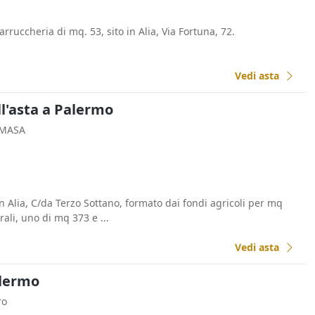
rruccheria di mq. 53, sito in Alia, Via Fortuna, 72.
Vedi asta
ll'asta a Palermo
 MASA
 Alia, C/da Terzo Sottano, formato dai fondi agricoli per mq
ali, uno di mq 373 e ...
Vedi asta
alermo
ro