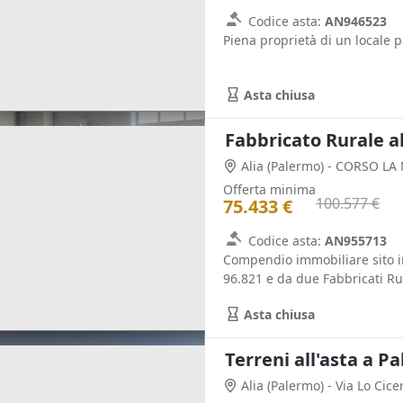
Codice asta:
AN946523
Piena proprietà di un locale pa
Asta chiusa
Fabbricato Rurale a
Alia
(Palermo)
- CORSO LA
Offerta minima
100.577 €
75.433 €
Codice asta:
AN955713
Compendio immobiliare sito in
96.821 e da due Fabbricati Rur
Asta chiusa
Terreni all'asta a P
Alia
(Palermo)
- Via Lo Cice