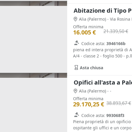
Abitazione di Tipo P
Alia
(Palermo)
- Via Rosina
Offerta minima
21.339,50 €
16.005 €
Codice asta:
3946166b
piena ed intera proprietà di Ab
A/4 - classe 2 - foglio 500 - p.l
Asta chiusa
Opifici all'asta a P
Alia
(Palermo)
- -
Offerta minima
38.893,67 €
29.170,25 €
Codice asta:
993068f3
Piena proprietà di un opificio
ospitante gli uffici e un corpo