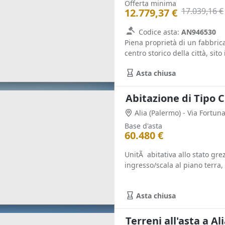
Offerta minima
17.039,16 €
12.779,37 €
Codice asta:
AN946530
Piena proprietà di un fabbrica
centro storico della città, sito i
Asta chiusa
Abitazione di Tipo Ci
Alia
(Palermo)
- Via Fortun
Base d'asta
60.480 €
UnitÃ abitativa allo stato gr
ingresso/scala al piano terra,
Asta chiusa
Terreni all'asta a Al