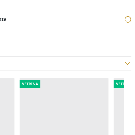
ri
Aste mobiliari
Cerca per località
Cerca in tutta Italia
ste
VETRINA
VETRINA