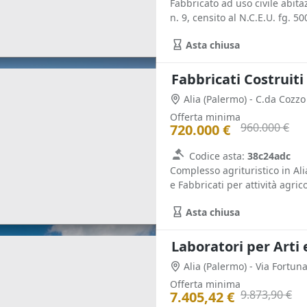
Fabbricato ad uso civile abitaz
n. 9, censito al N.C.E.U. fg. 500,
Asta chiusa
Alia
(Palermo)
- C.da Cozzo
Offerta minima
960.000 €
720.000 €
Codice asta:
38c24adc
Complesso agrituristico in Ali
e Fabbricati per attività agricol
Asta chiusa
Laboratori per Arti 
Alia
(Palermo)
- Via Fortun
Offerta minima
9.873,90 €
7.405,42 €