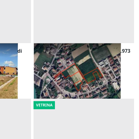
enziali di
Asta Appezzamenti di terreno di 12.973
mq
Offerta minima
79.488 €
Vigodarzere
(Padova)
15/09/2026
VETRINA