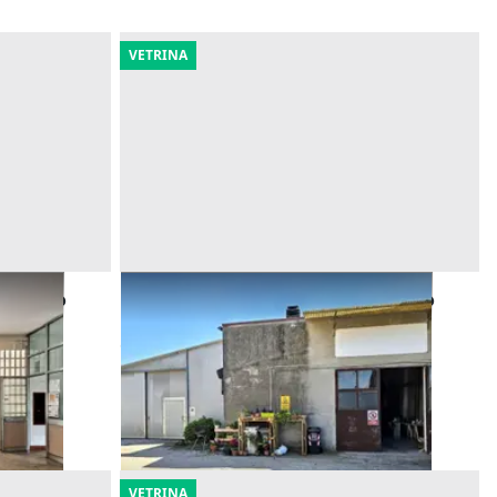
VETRINA
n edifico
Asta Capannone artigianale ad uso
laboratorio
Offerta minima
16.875 €
Costa di Rovigo
(Rovigo)
14/09/2026
VETRINA