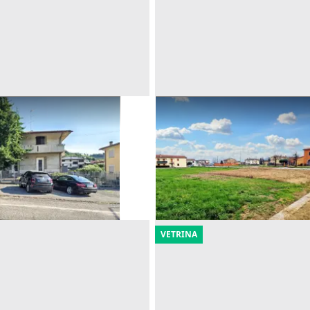
dipendente con corte
Asta Terreni edificabili resid
5.900 mq
Offerta minima
85.000 €
ossano
(Vicenza)
Castegnero
(Vicenza)
16/11/2026
VETRINA