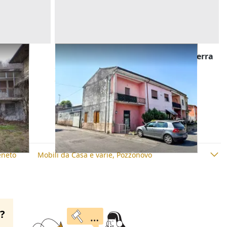
bricati
Asta Locale commerciale al piano terra
Offerta minima
25.792 €
Zevio
(Verona)
29/09/2026
eneto
Mobili da Casa e varie, Pozzonovo
o?