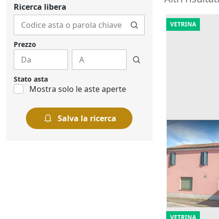
Ricerca libera
VETRINA
Prezzo
Stato asta
Mostra solo le aste aperte
Salva la ricerca
Asta Quota 1
alloggio
Offerta minima
8.205 €
Rovigo
(Rovi
18/09/2026
VETRINA