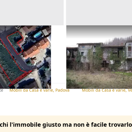
dificabili residenziali
Asta Terreni agricoli con fab
precari
Offerta minima
31.000 €
erona)
Montorso Vicentino
(Vicenza)
18/09/2026
te
Mobili da Casa e varie, Padova
Mobili da Casa e varie, V
chi l'immobile giusto ma non è facile trovarl