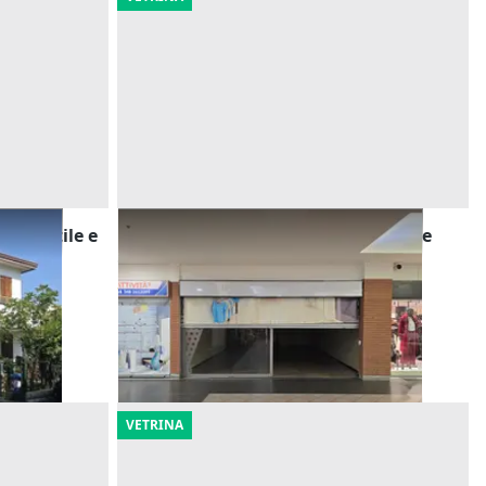
on cortile e
Asta Negozio in centro commerciale
Offerta minima
23.203 €
Giacciano con Baruchella
(Rovigo)
10/09/2026
VETRINA