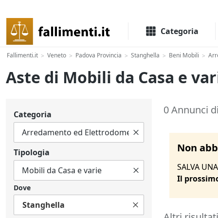
Il portale delle aste e liquidazioni giudiziali
Categoria
Fallimenti.it
Veneto
Padova Provincia
Stanghella
Beni Mobili
Arr
>
>
>
>
>
Aste di Mobili da Casa e va
0 Annunci di
Categoria
Non abbi
Tipologia
SALVA UNA 
Il prossim
Dove
Stanghella
Altri risultat