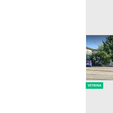
Asta Casa in
pertinenziale
Offerta minima
180.000 €
Barbarano M
22/10/2026
VETRINA