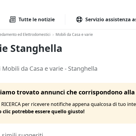
Tutte le aste
Aste immobilia
Tutte le notizie
Servizio assistenza a
edamento ed Elettrodomestici
Mobili da Casa e varie
>
rie Stanghella
 Mobili da Casa e varie - Stanghella
amo trovato annunci che corrispondono alla 
RICERCA per ricevere notifiche appena qualcosa di tuo inte
o clic potrebbe essere quello giusto!
i simili suggeriti