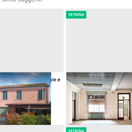
VETRINA
/6 di locale commerciale e
Asta Blocco uffici pubblici i
polifunzionale
Offerta minima
92.193 €
go)
Rovigo
(Rovigo)
24/09/2026
VETRINA