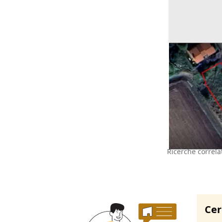
Asta Terreni e
Offerta minima
7.100 €
Casaleone
(V
30/09/2026
Ricerche correla
Cer