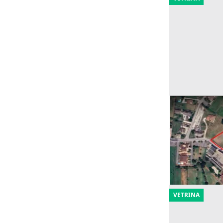
Asta Terreno 
8.250 mq
Offerta minima
16.712 €
Piacenza d'A
08/10/2026
VETRINA