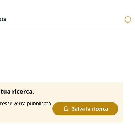
ri
Aste mobiliari
Cerca per località
Cerca in tutta Italia
ste
tua ricerca.
resse verrà pubblicato.
Salva la ricerca