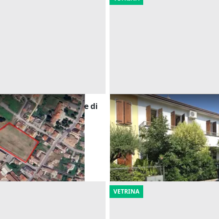
edificabile residenziale di
Asta Abitazione cielo terra c
cantina
Offerta minima
195.000 €
dige
(Padova)
Montegrotto Terme
(Padova)
20/10/2026
VETRINA