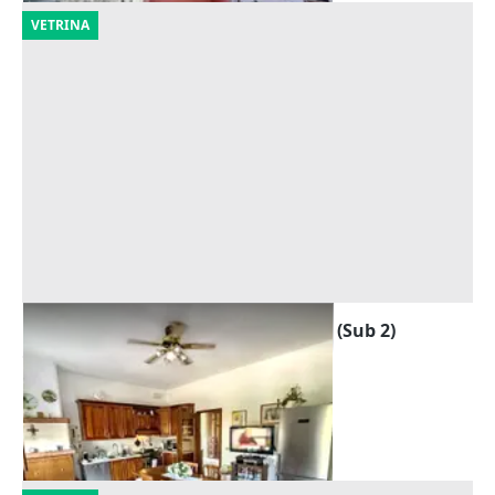
VETRINA
Asta Appartamento al piano primo (Sub 2)
Offerta minima
157.296 €
Zevio
(Verona)
29/09/2026