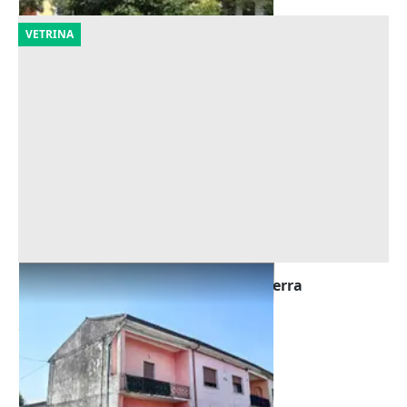
VETRINA
Asta Locale commerciale al piano terra
Offerta minima
25.792 €
Zevio
(Verona)
29/09/2026