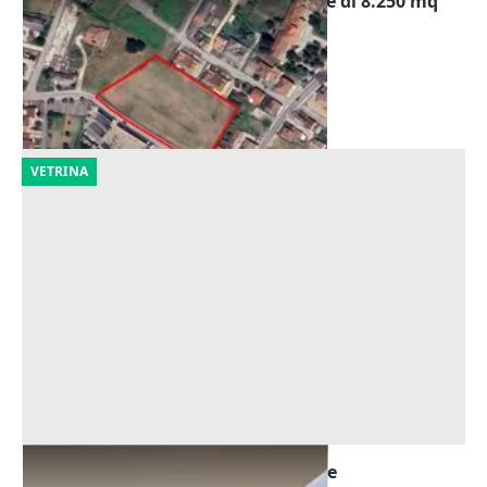
Asta Terreno edificabile residenziale di 8.250 mq
Offerta minima
16.712 €
Piacenza d'Adige
(Padova)
08/10/2026
VETRINA
Asta Negozio in centro commerciale