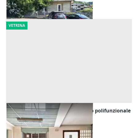
22/10/2026
VETRINA
Asta Blocco uffici pubblici in edifico polifunzionale
Offerta minima
92.193 €
Rovigo
(Rovigo)