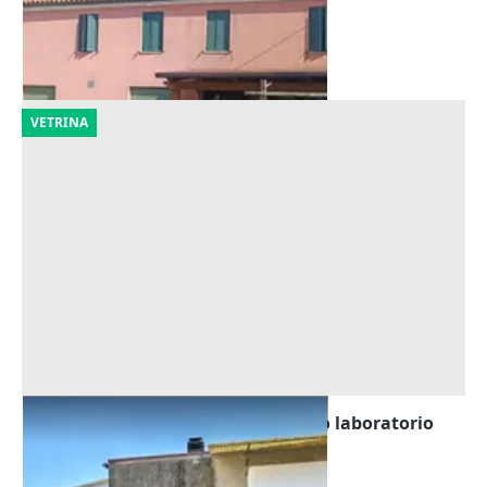
Rovigo
(Rovigo)
18/09/2026
VETRINA
Asta Capannone artigianale ad uso laboratorio
Offerta minima
16.875 €