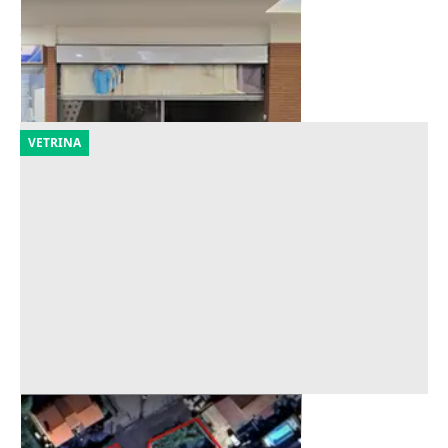
Offerta minima
23.203 €
Giacciano con Baruchella
(Rovigo)
10/09/2026
VETRINA
Asta Terreni edificabili residenziali
Offerta minima