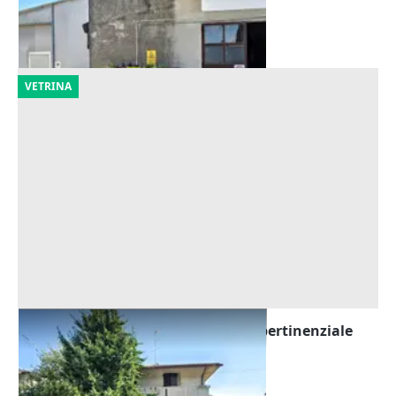
Costa di Rovigo
(Rovigo)
14/09/2026
VETRINA
Asta Casa indipendente con corte pertinenziale
Offerta minima
180.000 €
Barbarano Mossano
(Vicenza)