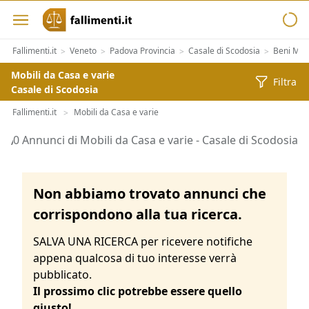
Fallimenti.it
Veneto
Padova Provincia
Casale di Scodosia
Beni Mobi
>
>
>
>
Mobili da Casa e varie
Filtra
Casale di Scodosia
Fallimenti.it
Mobili da Casa e varie
>
Aste di Mobili da Casa e varie Casale di Scodosia
0 Annunci di Mobili da Casa e varie - Casale di Scodosia
Non abbiamo trovato annunci che
corrispondono alla tua ricerca.
SALVA UNA RICERCA per ricevere notifiche
appena qualcosa di tuo interesse verrà
pubblicato.
Il prossimo clic potrebbe essere quello
giusto!