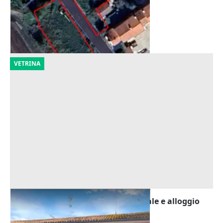
7.100 €
Casaleone
(Verona)
30/09/2026
VETRINA
Asta Quota 1/6 di locale commerciale e alloggio
Offerta minima
8.205 €