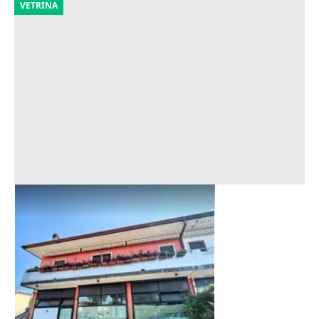
VETRINA
Asta Laboratorio al piano terra
Offerta minima
120.180 €
Zevio
(Verona)
29/09/2026