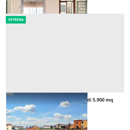
24/09/2026
VETRINA
Asta Terreni edificabili residenziali di 5.900 mq
Offerta minima
85.000 €
Castegnero
(Vicenza)
16/11/2026