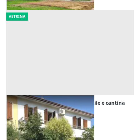
VETRINA
Asta Abitazione cielo terra con cortile e cantina
Offerta minima
195.000 €
Montegrotto Terme
(Padova)
20/10/2026