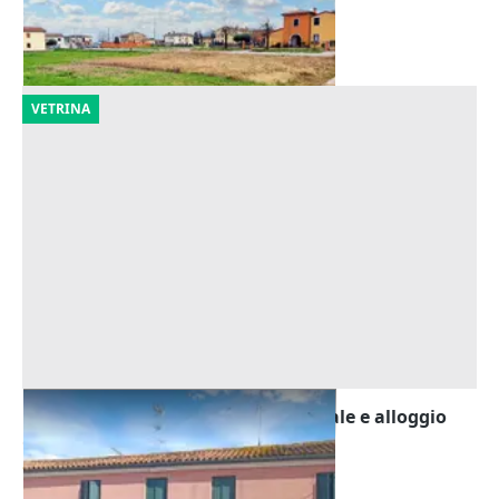
Castegnero
(Vicenza)
16/11/2026
VETRINA
Asta Quota 1/6 di locale commerciale e alloggio
Offerta minima
8.205 €
Rovigo
(Rovigo)