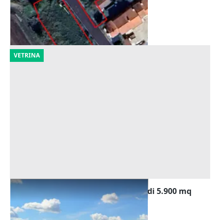
Casaleone
(Verona)
30/09/2026
VETRINA
Asta Terreni edificabili residenziali di 5.900 mq
Offerta minima
85.000 €