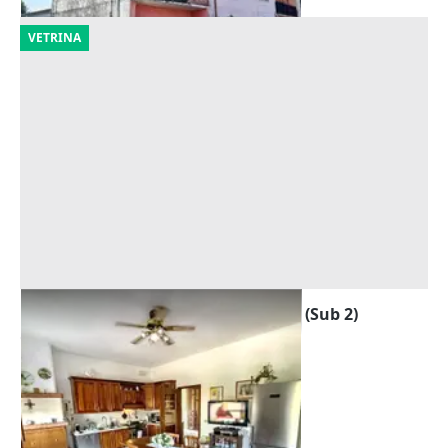
VETRINA
Asta Appartamento al piano primo (Sub 2)
Offerta minima
157.296 €
Zevio
(Verona)
29/09/2026