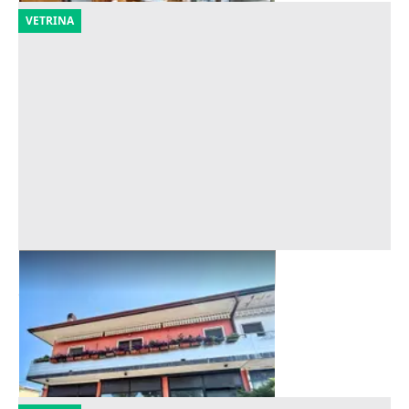
VETRINA
Asta Laboratorio al piano terra
Offerta minima
120.180 €
Zevio
(Verona)
29/09/2026