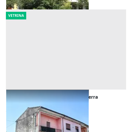
VETRINA
Asta Locale commerciale al piano terra
Offerta minima
25.792 €
Zevio
(Verona)
29/09/2026