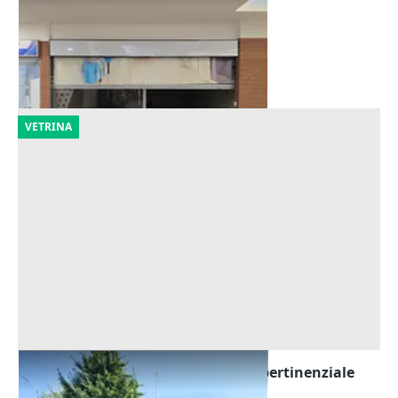
Offerta minima
23.203 €
Giacciano con Baruchella
(Rovigo)
10/09/2026
VETRINA
Asta Casa indipendente con corte pertinenziale
Offerta minima