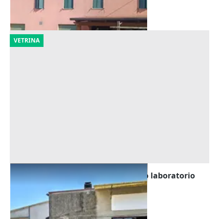
18/09/2026
VETRINA
Asta Capannone artigianale ad uso laboratorio
Offerta minima
16.875 €
Costa di Rovigo
(Rovigo)