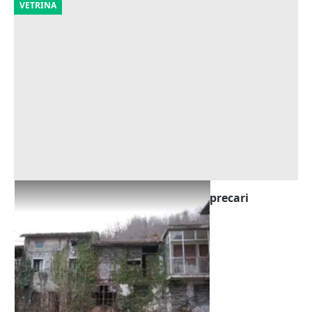
VETRINA
Asta Terreni agricoli con fabbricati precari
Offerta minima
31.000 €
Montorso Vicentino
(Vicenza)
18/09/2026