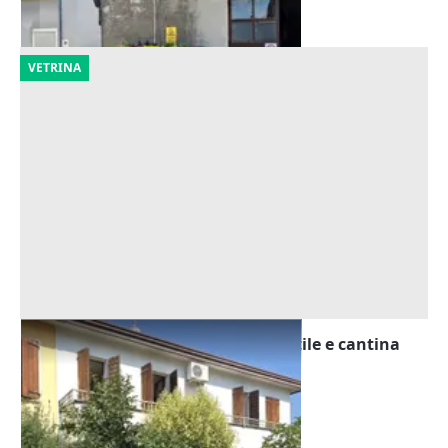
14/09/2026
VETRINA
Asta Abitazione cielo terra con cortile e cantina
Offerta minima
195.000 €
Montegrotto Terme
(Padova)
20/10/2026