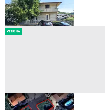
180.000 €
Barbarano Mossano
(Vicenza)
22/10/2026
VETRINA
Asta Terreni edificabili residenziali
Offerta minima
7.100 €