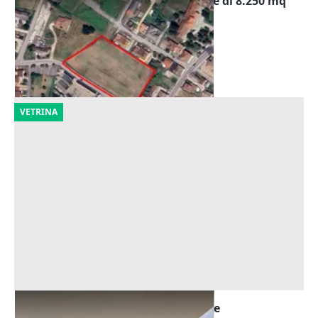
Asta Terreno edificabile residenziale di 8.250 mq
Offerta minima
16.712 €
Piacenza d'Adige
(Padova)
08/10/2026
VETRINA
Asta Negozio in centro commerciale