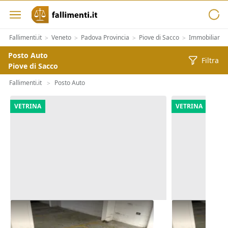
Fallimenti.it
Veneto
Padova Provincia
Piove di Sacco
Immobiliari
>
>
>
>
>
Posto Auto
Filtra
Piove di Sacco
Fallimenti.it
Posto Auto
>
VETRINA
VETRINA
Asta Posto moto (sub 221) in
Asta Posto m
autorimessa interrata
autorimessa