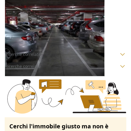
Posto Auto all'asta a Padova
Offerta minima
7.680 €
5.760 €
Piove di Sacco
(Padova)
Codice asta:
470d3fe2
Asta chiusa
Ricerche correlate
Ricerche correlate
Cerchi l'immobile giusto ma non è