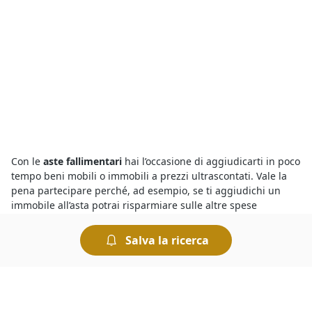
Con le
aste fallimentari
hai l’occasione di aggiudicarti in poco
tempo beni mobili o immobili a prezzi ultrascontati. Vale la
pena partecipare perché, ad esempio, se ti aggiudichi un
immobile all’asta potrai risparmiare sulle altre spese
normalmente richieste per la compravendita immobiliare,
come ad esempio le spese notarili e quelle di
Salva la ricerca
intermediazione. Non dimenticare, poi, che chiunque può
partecipare a un’asta fallimentare - ad eccezione
dell’esecutato o fallito - e che non è necessaria la presenza di
un avvocato.