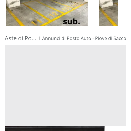
1.487 €
1.487 €
Bologna
(Bologna)
Bologna
(Bo
23/09/2026
23/09/2026
Aste di Posto Auto Piove di Sacco
1 Annunci di Posto Auto - Piove di Sacco