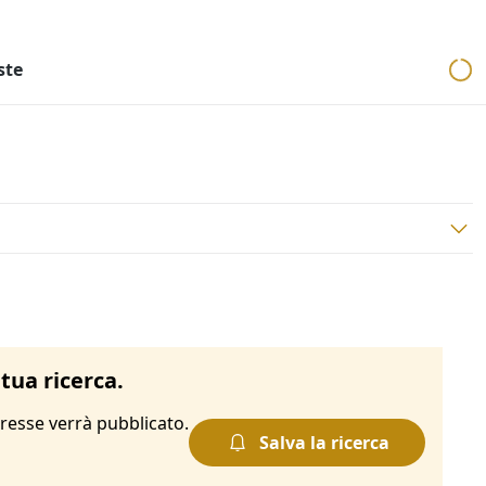
ri
Aste mobiliari
Cerca per località
Cerca in tutta Italia
ste
tua ricerca.
resse verrà pubblicato.
Salva la ricerca