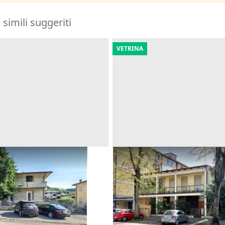
i simili suggeriti
VETRINA
dipendente con corte
Asta Abitazione con corte e
Offerta minima
322.500 €
Faenza
(Ravenna)
ossano
(Vicenza)
11/09/2026