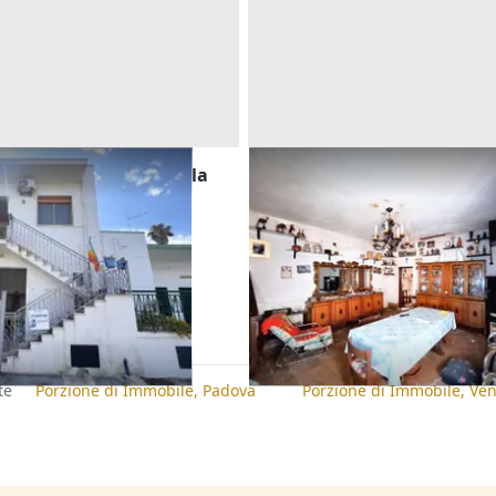
mento duplex con scala
Asta Abitazione indipenden
Offerta minima
31.256 €
Enna
(Enna)
ecce)
16/10/2026
te
Porzione di Immobile, Padova
Porzione di Immobile, Ve