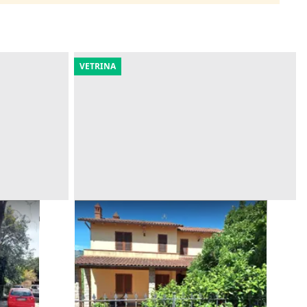
VETRINA
sclusiva
Asta Casa con autorimessa e verde
piantumato
Offerta minima
286.980 €
Cavriglia
(Arezzo)
09/09/2026