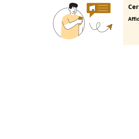
Cer
Affi