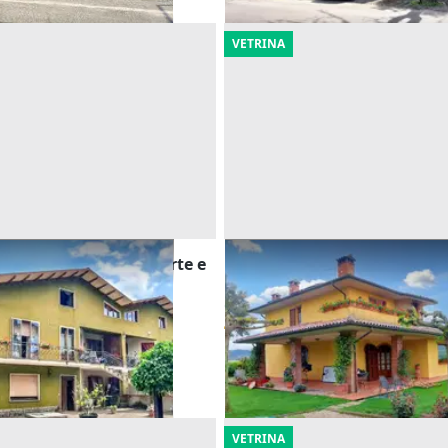
VETRINA
 di bifamiliare con corte e
Asta Quota di villetta unifa
corte esclusiva
Offerta minima
41.449 €
del Lago
(Perugia)
Castiglione del Lago
(Perugia)
16/09/2026
VETRINA