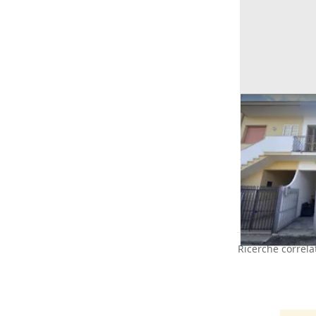
Asta Apparta
scoperta
Offerta minima
22.875 €
Squinzano
(L
13/10/2026
Ricerche correla