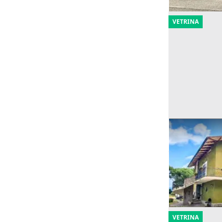
VETRINA
Asta Porzione
garage
Offerta minima
112.910 €
Castiglione 
17/09/2026
VETRINA