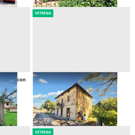
VETRINA
miliare con
Asta Fabbricato con abitazione e
laboratori
Offerta minima
133.569 €
Monte Castello di Vibio
(Perugia)
21/10/2026
VETRINA