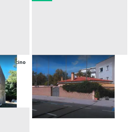
rare vicino
Asta Villino da riqualificare
Offerta minima
240.000 €
Francavilla al Mare
(Chieti)
30/09/2026