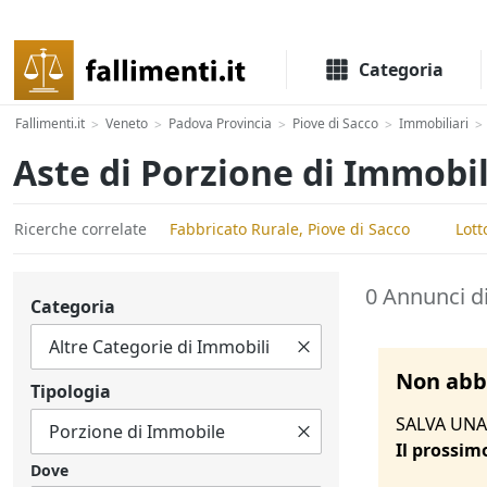
Il portale delle aste e liquidazioni giudiziali
Categoria
Fallimenti.it
Veneto
Padova Provincia
Piove di Sacco
Immobiliari
>
>
>
>
>
Aste di Porzione di Immobil
Ricerche correlate
Fabbricato Rurale, Piove di Sacco
Lott
0 Annunci di
Categoria
Non abbi
Tipologia
SALVA UNA 
Il prossim
Dove