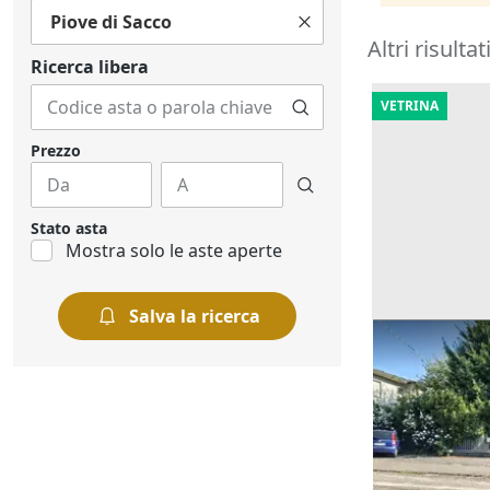
Piove di Sacco
Altri risultat
Ricerca libera
VETRINA
Prezzo
Stato asta
Mostra solo le aste aperte
Salva la ricerca
Asta Casa in
pertinenziale
Offerta minima
180.000 €
Barbarano M
22/10/2026