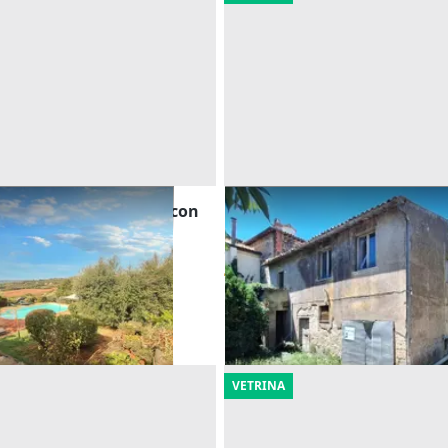
2 di porzione di casa con
Asta Abitazione da ristruttu
sa e terreni agricoli
a chiesa
Offerta minima
40.490 €
)
Orvieto
(Terni)
23/10/2026
VETRINA