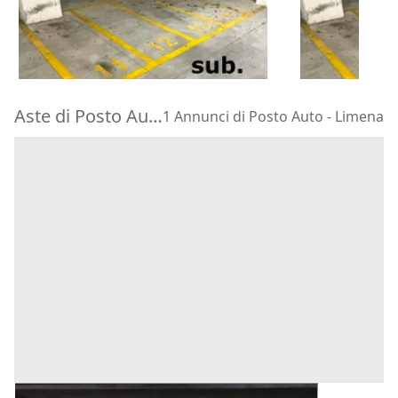
1.487 €
1.487 €
Bologna
(Bologna)
Bologna
(Bo
23/09/2026
23/09/2026
Aste di Posto Auto Limena
1 Annunci di Posto Auto - Limena