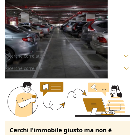
Posto Auto all'asta a Padova
Offerta minima
11.800 €
8.850 €
Limena
(Padova)
Codice asta:
b8ac6543
Asta chiusa
Ricerche correlate
Ricerche correlate
Cerchi l'immobile giusto ma non è