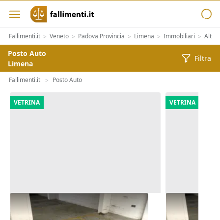
Fallimenti.it
Veneto
Padova Provincia
Limena
Immobiliari
Altre
>
>
>
>
>
Posto Auto
Filtra
Limena
Fallimenti.it
Posto Auto
>
VETRINA
VETRINA
Asta Posto moto (sub 221) in
Asta Posto m
autorimessa interrata
autorimessa