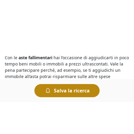
Con le
aste fallimentari
hai l’occasione di aggiudicarti in poco
tempo beni mobili o immobili a prezzi ultrascontati. Vale la
pena partecipare perché, ad esempio, se ti aggiudichi un
immobile all’asta potrai risparmiare sulle altre spese
normalmente richieste per la compravendita immobiliare,
come ad esempio le spese notarili e quelle di
Salva la ricerca
intermediazione. Non dimenticare, poi, che chiunque può
partecipare a un’asta fallimentare - ad eccezione
dell’esecutato o fallito - e che non è necessaria la presenza di
un avvocato.
Le
aste fallimentari di Posto Auto
attirano l’interesse di