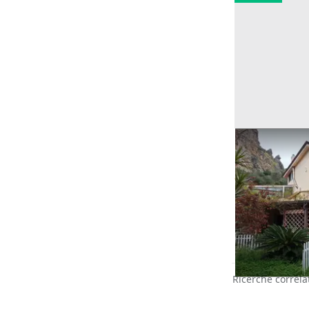
Asta Villa con
Offerta minima
310.400 €
Capaci
(Pale
14/09/2026
Ricerche correla