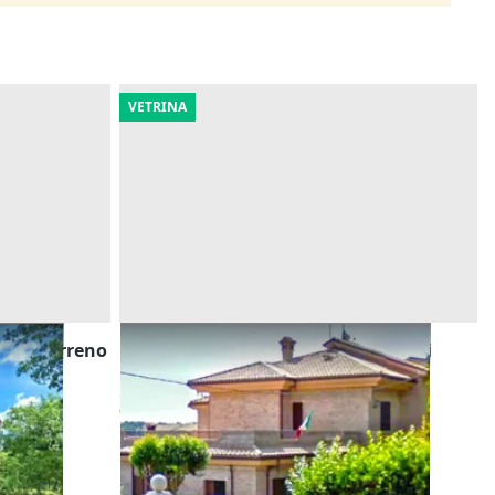
VETRINA
rie e terreno
Asta Villa con dependance e terreni
agricoli sparsi
Offerta minima
712.998 €
Cingoli
(Macerata)
30/10/2026