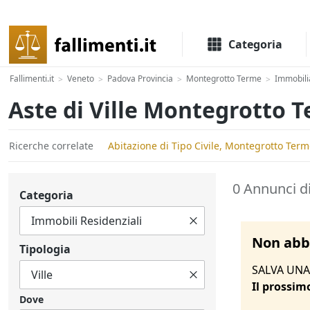
Il portale delle aste e liquidazioni giudiziali
Categoria
Fallimenti.it
Veneto
Padova Provincia
Montegrotto Terme
Immobili
>
>
>
>
Aste di Ville Montegrotto 
Ricerche correlate
Abitazione di Tipo Civile, Montegrotto Ter
0 Annunci d
Categoria
Non abbi
Tipologia
SALVA UNA 
Il prossim
Dove