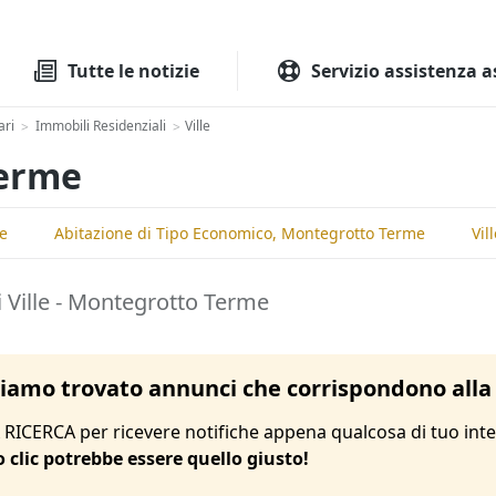
Tutte le aste
Aste immobilia
Tutte le notizie
Servizio assistenza a
ari
Immobili Residenziali
Ville
>
>
Terme
me
Abitazione di Tipo Economico, Montegrotto Terme
Vil
i Ville - Montegrotto Terme
amo trovato annunci che corrispondono alla 
RICERCA per ricevere notifiche appena qualcosa di tuo inte
o clic potrebbe essere quello giusto!