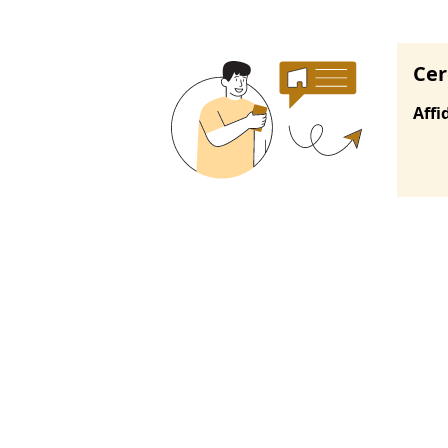
Cer
Affi