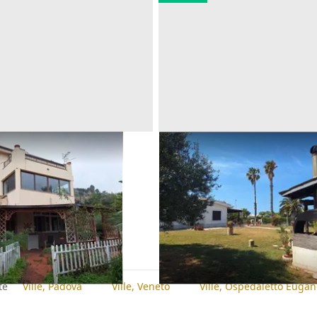
 terreni edificabili
Asta Villetta unifamiliare in
balneare
Offerta minima
119.529 €
rmo)
Vittoria
(Ragusa)
23/09/2026
te
Ville, Padova
Ville, Veneto
Ville, Ospedaletto Euga