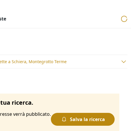
ri
Aste mobiliari
Cerca per località
Cerca in tutta Italia
ste
lette a Schiera, Montegrotto Terme
tua ricerca.
resse verrà pubblicato.
Salva la ricerca