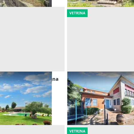
VETRINA
on piscina nella campagna
Asta Villa con piscina e par
Offerta minima
694.575 €
Monte Castello di Vibio
(Perug
ugia)
21/10/2026
VETRINA