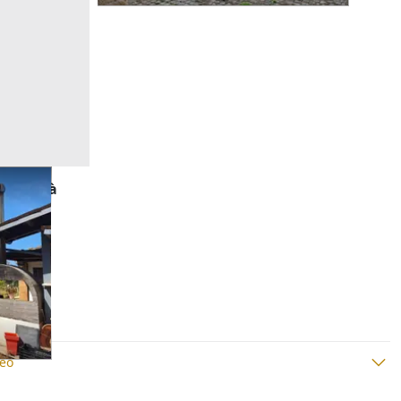
 località
neo