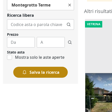
Montegrotto Terme
Altri risultat
Ricerca libera
VETRINA
Prezzo
Stato asta
Mostra solo le aste aperte
Salva la ricerca
Asta Abitazio
completare c
Offerta minima
194.022 €
Calusco d'Ad
10/09/2026