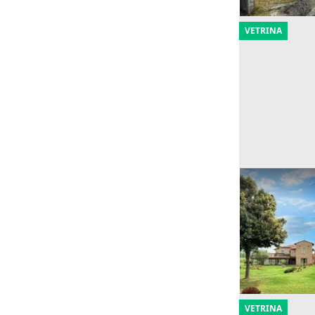
VETRINA
Asta Villa c
umbra
Offerta minima
800.000 €
Perugia
(Per
25/09/2026
VETRINA