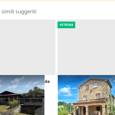
i simili suggeriti
VETRINA
ne in villa bifamiliare da
Asta Villa con pertinenze va
on pertinenze
boschivo
Offerta minima
554.585 €
da
(Bergamo)
Cingoli
(Macerata)
30/10/2026