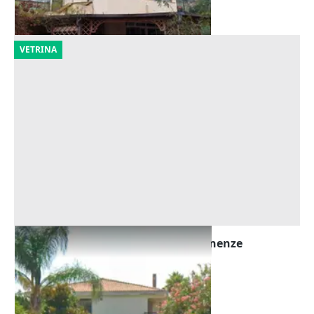
14/09/2026
VETRINA
Asta Villa da riqualificare con pertinenze
Offerta minima
263.250 €
Rometta
(Messina)
23/10/2026