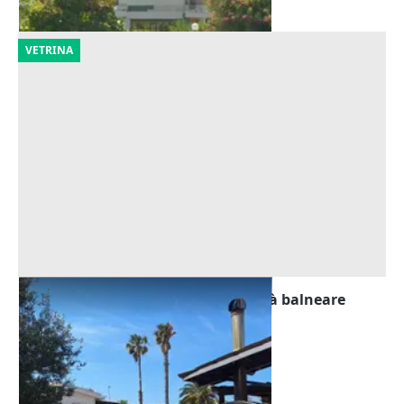
VETRINA
Asta Villetta unifamiliare in località balneare
Offerta minima
119.529 €
Vittoria
(Ragusa)
23/09/2026