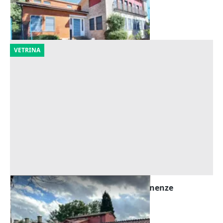
Monte Castello di Vibio
(Perugia)
21/10/2026
VETRINA
Asta Villa con parco, piscina e pertinenze
Offerta minima
3.170.202 €
Roma
(Roma)