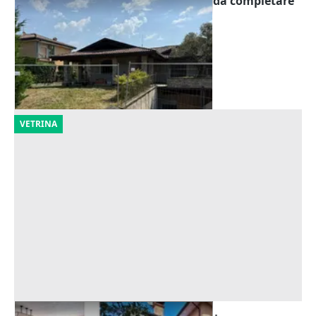
Asta Abitazione in villa bifamiliare da completare
con pertinenze
Offerta minima
194.022 €
Calusco d'Adda
(Bergamo)
10/09/2026
VETRINA