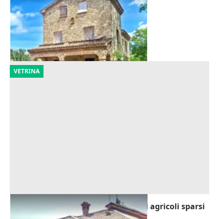
Offerta minima
554.585 €
Cingoli
(Macerata)
30/10/2026
VETRINA
Asta Villa con dependance e terreni agricoli sparsi
Offerta minima