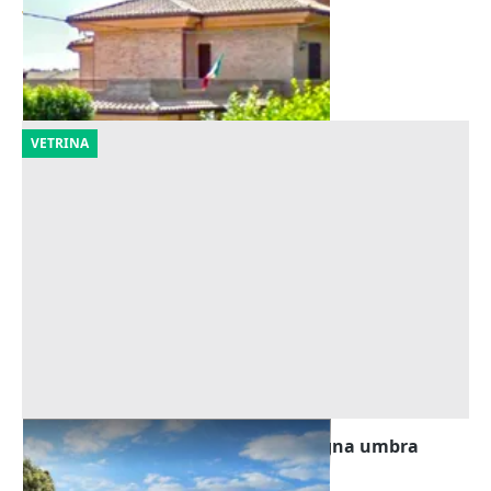
712.998 €
Cingoli
(Macerata)
30/10/2026
VETRINA
Asta Villa con piscina nella campagna umbra
Offerta minima