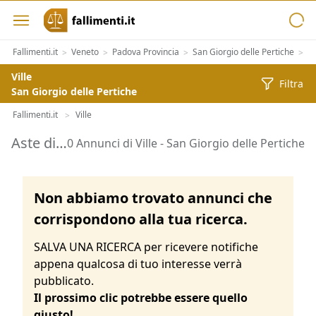
Fallimenti.it
Veneto
Padova Provincia
San Giorgio delle Pertiche
Im
>
>
>
>
Ville
Filtra
San Giorgio delle Pertiche
Fallimenti.it
Ville
>
Aste di Ville San Giorgio delle Pertiche
0 Annunci di Ville - San Giorgio delle Pertiche
Non abbiamo trovato annunci che
corrispondono alla tua ricerca.
SALVA UNA RICERCA per ricevere notifiche
appena qualcosa di tuo interesse verrà
pubblicato.
Il prossimo clic potrebbe essere quello
giusto!