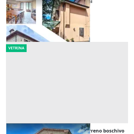
Asta Abitazioni con piscine e terreni
Offerta minima
879.814 €
Camaiore
(Lucca)
09/10/2026
VETRINA
Asta Villa con pertinenze varie e terreno boschivo