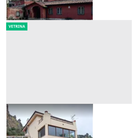
23/10/2026
VETRINA
Asta Villa con terreni edificabili
Offerta minima
310.400 €
Capaci
(Palermo)