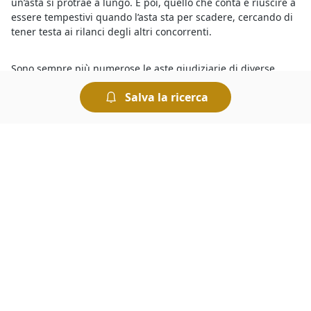
un’asta si protrae a lungo. E poi, quello che conta è riuscire a
essere tempestivi quando l’asta sta per scadere, cercando di
tener testa ai rilanci degli altri concorrenti.
Sono sempre più numerose le aste giudiziarie di diverse
tipologie di beni mobili ed immobili e per sapere dove si
Salva la ricerca
svolgono le aste basta consultare gli annunci delle vendite
giudiziarie organizzate dai Tribunali. Tra queste, si trovano
anche
Ville all'asta a San Giorgio delle Pertiche
in vendita a
prezzi interessanti. Partecipare a un’asta è semplice e le
modalità di partecipazione sono riportate sui bandi ufficiali.
Insomma, chiunque può tentare la fortuna e provare ad
aggiudicarsi
Ville all'asta a geolocalizzata%
e concludere un
ottimo affare.
Sicuramente saprai che le
aste telematiche del Tribunale di
San Giorgio delle Pertiche
sono un modo comodo di
acquistare all’asta, in alternativa recandoti presso la
Cancelleria del Tribunale avrai modo di conoscere le aste in
corso. Se vuoi sapere dove si svolgono le aste giudiziarie
senza spostarti da casa, ti basta dare un’occhiata agli