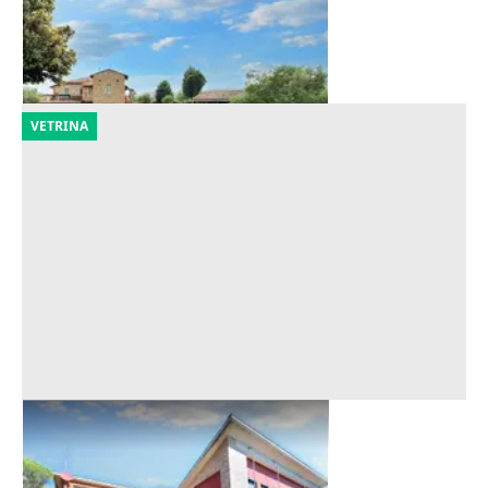
800.000 €
Perugia
(Perugia)
25/09/2026
VETRINA
Asta Villa con piscina e parco
Offerta minima
694.575 €