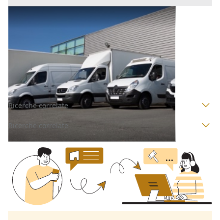
Automezzi Commerciali all'asta a Padova
Offerta minima
1.050 €
Montegrotto Terme
(Padova)
Codice asta:
BN5121302
Asta chiusa
Ricerche correlate
Ricerche correlate