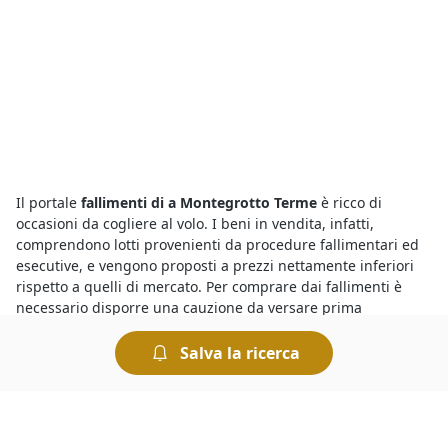
Il portale
fallimenti di a Montegrotto Terme
è ricco di
occasioni da cogliere al volo. I beni in vendita, infatti,
comprendono lotti provenienti da procedure fallimentari ed
esecutive, e vengono proposti a prezzi nettamente inferiori
rispetto a quelli di mercato. Per comprare dai fallimenti è
necessario disporre una cauzione da versare prima
dell’offerta. Il giorno di svolgimento della gara presso il
Tribunale i partecipanti fanno un’offerta a partire dal prezzo
Salva la ricerca
base. Chi presenta l’offerta più elevata si aggiudica il lotto.
Per chi cerca
aste di Automezzi Commerciali a Montegrotto
Terme
è sufficiente consultare gli annunci pubblicati qui che