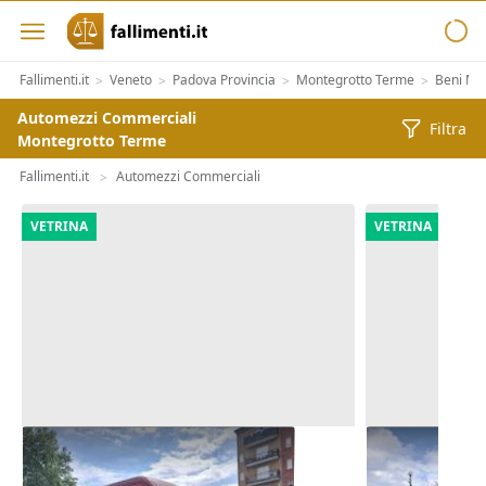
Fallimenti.it
Veneto
Padova Provincia
Montegrotto Terme
Beni Mob
>
>
>
>
Automezzi Commerciali
Filtra
Montegrotto Terme
Fallimenti.it
Automezzi Commerciali
>
VETRINA
VETRINA
Furgone Mercedes Sprinter
Furgone iso
Sprinter