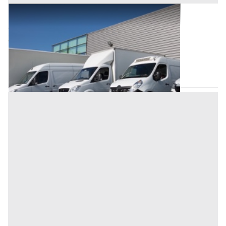
Automezzi Commerciali all'asta a Padova
Offerta minima
2.500 €
Montegrotto Terme
(Padova)
Codice asta:
BN5207991
Asta chiusa