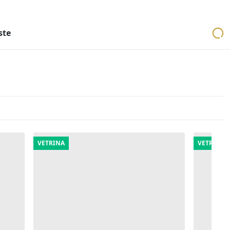
ri
Aste mobiliari
Cerca per località
Cerca in tutta Italia
ste
VETRINA
VETRINA