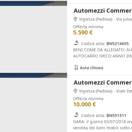
Automezzi Commerci
Vigonza
(Padova)
- Via Julia
Offerta minima
5.590 €
Codice asta:
BN5214655
BENI COME DA ALLEGATO: AU
AUTOCARRO IVECO ANNO 200
Asta chiusa
Automezzi Commerci
Vigonza
(Padova)
- Viale De
Offerta minima
10.000 €
Codice asta:
BN551311
GARA: il giorno 03/07/2018 ore 
vendita dei beni mobili sotto de