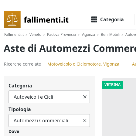
Il portale delle aste e liquidazioni giudiziali
Categoria
Fallimenti.it
Veneto
Padova Provincia
Vigonza
Beni Mobili
Autove
>
>
>
>
>
Aste di Automezzi Commerc
Ricerche correlate
Motoveicolo o Ciclomotore, Vigonza
A
VETRINA
Categoria
Tipologia
Dove