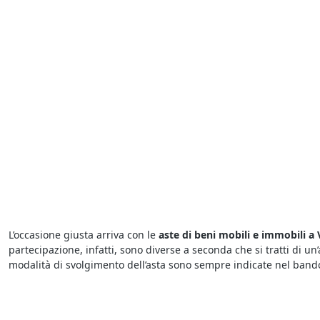
L’occasione giusta arriva con le
aste di beni mobili e immobili a
partecipazione, infatti, sono diverse a seconda che si tratti di 
modalità di svolgimento dell’asta sono sempre indicate nel bando
Il portale
fallimenti di a Vigonza
è ricco di occasioni da cogliere 
nettamente inferiori rispetto a quelli di mercato. Per comprare da