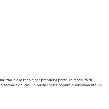
giudiziarie e le regole per prendervi parte. Le modalità di
ta, a seconda dei casi, in busta chiusa oppure pubblicamente. Le
a procedure fallimentari ed esecutive, e vengono proposti a prezzi
ll’offerta. Il giorno di svolgimento della gara presso il Tribunale