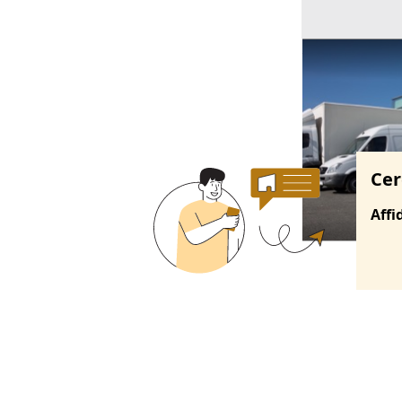
Ricerche correla
Cer
Affi