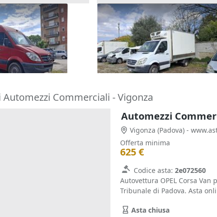
cedes Sprinter
Furgone isotermico Mercedes
Sprinter
1.250 €
(Milano)
Melegnano
(Milano)
21/09/2026
i Automezzi Commerciali - Vigonza
Automezzi Commerci
Vigonza
(Padova)
Offerta minima
625 €
Codice asta:
2e072560
Autovettura OPEL Corsa Van pr
Tribunale di Padova. Asta onli
Asta chiusa