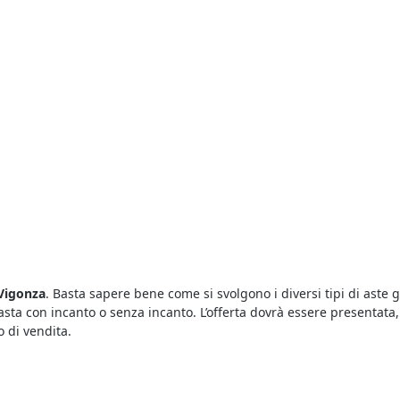
 Vigonza
. Basta sapere bene come si svolgono i diversi tipi di aste 
un’asta con incanto o senza incanto. L’offerta dovrà essere presenta
 di vendita.
al volo. I beni in vendita, infatti, comprendono lotti provenienti d
i fallimenti è necessario disporre una cauzione da versare prima de