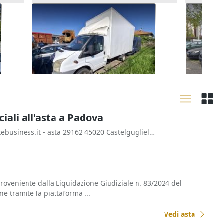
Furgone Ford Transit
Furgon
900 €
250 €
Melegnano
(Milano)
Meleg
21/09/2026
21/09
ali all'asta a Padova
- www.astebusiness.it - asta 29162 45020 Castelguglielmo (RO) Italia
oveniente dalla Liquidazione Giudiziale n. 83/2024 del
ne tramite la piattaforma ...
Vedi asta