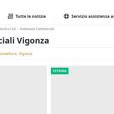
Tutte le aste
Aste immobilia
Tutte le notizie
Servizio assistenza a
icoli e Cicli
Automezzi Commerciali
>
iali Vigonza
utovetture, Vigonza
VETRINA