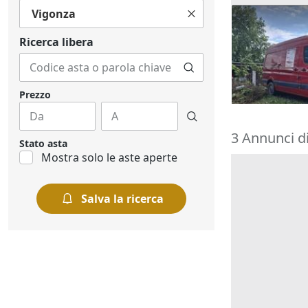
Vigonza
Furgone Mer
Ricerca libera
1.750 €
Melegnano
21/09/2026
Prezzo
3 Annunci d
Stato asta
Mostra solo le aste aperte
Salva la ricerca