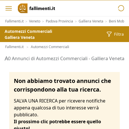
Fallimenti.it
Veneto
Padova Provincia
Galliera Veneta
Beni Mobili
>
>
>
>
Automezzi Commerciali
Filtra
Galliera Veneta
Fallimenti.it
Automezzi Commerciali
>
Aste di Automezzi Commerciali Galliera Veneta
0 Annunci di Automezzi Commerciali - Galliera Veneta
Non abbiamo trovato annunci che
corrispondono alla tua ricerca.
SALVA UNA RICERCA per ricevere notifiche
appena qualcosa di tuo interesse verrà
pubblicato.
Il prossimo clic potrebbe essere quello
giusto!