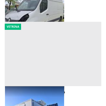
Melegnano
(Milano)
21/09/2026
VETRINA
Furgone isotermico Fiat Ducato
Offerta minima
1.750 €