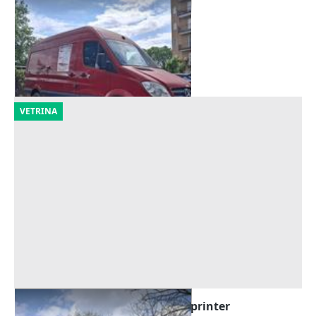
Furgone Mercedes Sprinter
Offerta minima
1.750 €
Melegnano
(Milano)
21/09/2026
VETRINA
Furgone isotermico Mercedes Sprinter