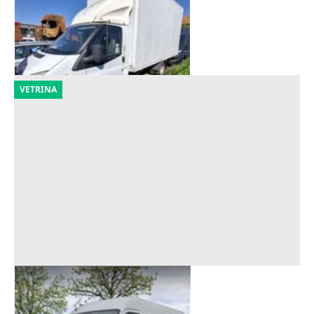
900 €
Melegnano
(Milano)
21/09/2026
VETRINA
Furgone Renault Master
Offerta minima
250 €