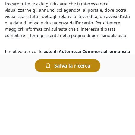
trovare tutte le aste giudiziarie che ti interessano e
visualizzarne gli annunci collegandoti al portale, dove potrai
visualizzare tutti i dettagli relativi alla vendita, gli avvisi d’asta
e la data di inizio e di scadenza dell’incanto. Per ottenere
maggiori informazioni sull’asta che ti interessa ti basta
compilare il form presente nella pagina di ogni singola asta.
Il motivo per cui le
aste di Automezzi Commerciali annunci a
Galliera Veneta
presentano prezzi molto inferiori a quelli che
si trovano sul mercato ordinario è che si tratta di vendite
Salva la ricerca
forzate organizzate dai Tribunali per rimborsare i creditori.
Tuttavia occorre sapere che le aste sono sicure, basta che
l’offerente esamini con attenzione la perizia e l’avviso di
vendita, oltre a tutte le informazioni riportate nei bandi per le
aste di Automezzi Commerciali annunci a Galliera Veneta
.
Partecipare alle
aste fallimentari di Automezzi Commerciali
a Galliera Veneta
è semplicissimo, chiunque può prendervi
parte ad eccezione del debitore, e le regole di partecipazione
sono incluse nell’avviso di vendita. Sarà necessario depositare