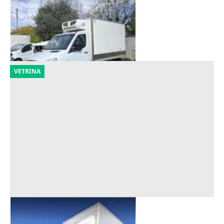
Offerta minima
1.250 €
Melegnano
(Milano)
21/09/2026
VETRINA
Furgone Ford Transit
Offerta minima