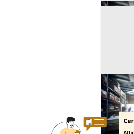
Ricerche correla
Cer
Affi