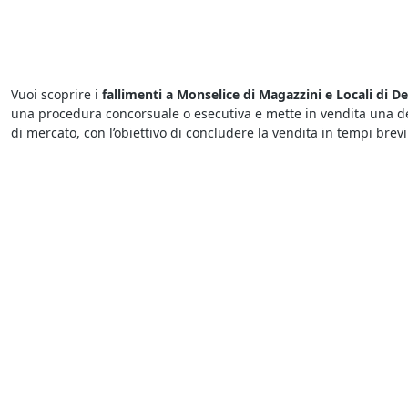
Vuoi scoprire i
fallimenti a Monselice di Magazzini e Locali di D
una procedura concorsuale o esecutiva e mette in vendita una det
di mercato, con l’obiettivo di concludere la vendita in tempi brevi
Per chi cerca
aste di Magazzini e Locali di Deposito a Monselice
possono svolgere in diversi Comuni italiani e sicuramente rigu
prezzi sono molto vantaggiosi, pertanto è importante fare un’offe
Presso il
Tribunale di Monselice i fallimenti di Magazzini e Local
quello che serve in pochi istanti. Per sapere dove vedere fallimenti
gara viene indicato il nome del Tribunale presso cui avrà luogo l
Devi sapere che tutte le
aste giudiziarie a Monselice di Magazzin
elevata allo scadere dell’asta. Le aste si possono svolgere fisica
anche sistemi automatizzati che permettono di fare rilanci in m