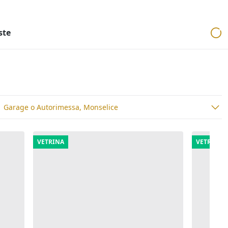
ri
Aste mobiliari
Cerca per località
Cerca in tutta Italia
ste
Garage o Autorimessa, Monselice
VETRINA
VETRINA