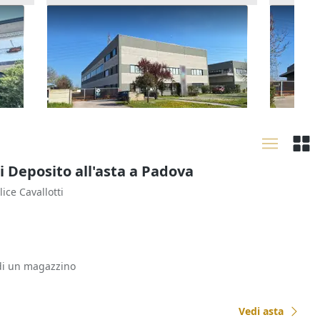
ra
Asta Capannone con uffici e corte
Asta Ca
1.125.600 €
1.185.
Ravenna
(Ravenna)
Raven
25/09/2026
25/09
i Deposito all'asta a Padova
lice Cavallotti
 di un magazzino
Vedi asta