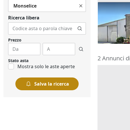
Monselice
Asta Capann
uso laborato
Ricerca libera
16.875 €
Costa di Rov
14/09/2026
Prezzo
2 Annunci di
Stato asta
Mostra solo le aste aperte
Salva la ricerca