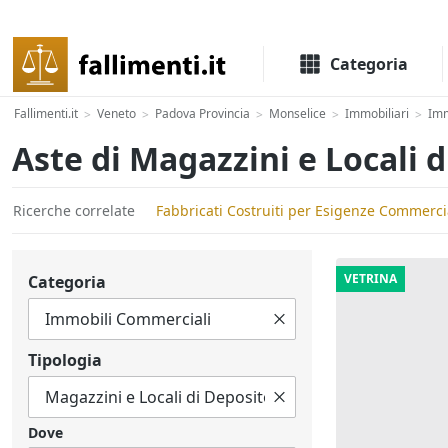
Il portale delle aste e liquidazioni giudiziali
Categoria
Fallimenti.it
Veneto
Padova Provincia
Monselice
Immobiliari
Imm
>
>
>
>
>
Aste di Magazzini e Locali 
Ricerche correlate
Fabbricati Costruiti per Esigenze Commerci
VETRINA
Categoria
Tipologia
Dove