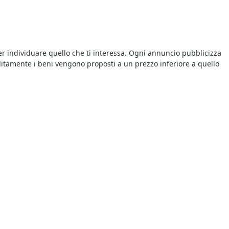
er individuare quello che ti interessa. Ogni annuncio pubblicizza
litamente i beni vengono proposti a un prezzo inferiore a quello
 vendite giudiziarie della zona. Infatti le aste giudiziarie si
ice
. Sono sempre di più gli utenti interessati all’acquisto perché i
casioni.
iudiziarie è possibile risparmiare sull’acquisto e trovare tutto
i sugli annunci delle singole aste: oltre alla data di inizio della
 che si aggiudica il bene in vendita chi ha presentato l’offerta più
le aste online è comodo fare un’offerta e rilanciare, ed esistono