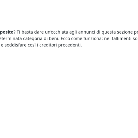
eposito
? Ti basta dare un’occhiata agli annunci di questa sezione p
erminata categoria di beni. Ecco come funziona: nei fallimenti so
 e soddisfare così i creditori procedenti.
è sufficiente consultare gli annunci pubblicati qui che riguardano le
ardano anche la
vendita di Magazzini e Locali di Deposito a Monsel
rta in maniera tempestiva per non lasciarsi sfuggire le migliori oc
i di Deposito
offrono una marea di opportunità. Infatti con le aste g
 è sufficiente collegarsi al portale e visualizzare i dettagli riportat
a vendita.
i e Locali di Deposito
si svolgono al miglior offerente, ciò significa
mente presso i Tribunali oppure in modalità telematica. Nel caso del
odo automatico.