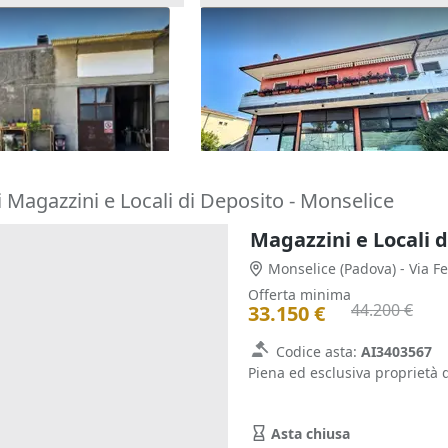
one artigianale ad
Asta Laboratorio al piano ter
rio
120.180 €
Zevio
(Verona)
igo
(Rovigo)
29/09/2026
 Magazzini e Locali di Deposito - Monselice
Magazzini e Locali d
Monselice
(Padova)
- Via Fe
Offerta minima
44.200 €
33.150 €
Codice asta:
AI3403567
Piena ed esclusiva proprietà
Asta chiusa