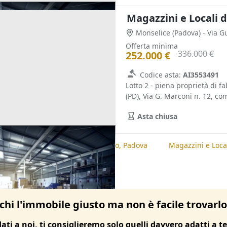
Magazzini e Locali d
Monselice
(Padova)
- Via 
Offerta minima
336.000 €
252.000 €
Codice asta:
AI3553491
Lotto 2 - piena proprietà di f
(PD), Via G. Marconi n. 12, com
Asta chiusa
te
Magazzini e Locali di Deposito, Padova
Magazzini e Local
chi l'immobile giusto ma non è facile trovarl
dati a noi, ti consiglieremo solo quelli davvero adatti a te