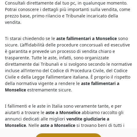
Consultali direttamente dal tuo pc, in qualunque momento.
Potrai conoscere i dettagli più importanti sulla vendita, come
prezzo base, primo rilancio e Tribunale incaricato della
vendita.
Ti starai chiedendo se le
aste fallimentari a Monselice
sono
sicure. L’affidabilità delle procedure concorsuali ed esecutive
è garantita e prevede un processo di vendita chiaro e
trasparente. Tutte le aste, infatti, sono organizzate
direttamente dai Tribunali e si svolgono secondo le normative
incluse all’interno del Codice di Procedura Civile, del Codice
Civile e della Legge Fallimentare italiana. È proprio il rispetto
della normativa vigente a rendere le
aste fallimentari a
Monselice
estremamente sicure.
I fallimenti e le aste in Italia sono veramente tante, e per
aiutarti a trovare le
aste a Monselice
abbiamo raccolto gli
annunci dedicati alle migliori
vendite giudiziarie a
Monselice
. Nelle
aste a Monselice
si trovano beni di tutti i
tipi, provenienti dai fallimenti di diverse società della zona.