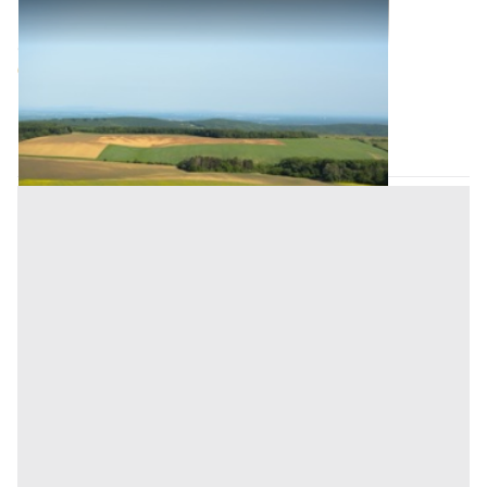
Terreni all'asta a Monselice
Offerta minima
60.525 €
Monselice
(Padova)
Codice asta:
9526d4a2
17/09/2026