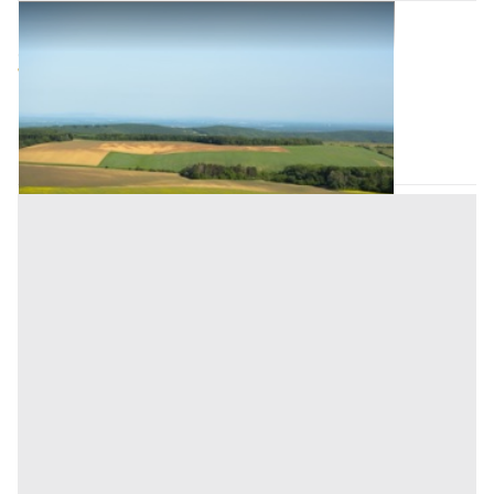
Terreni all'asta a Monselice
Offerta minima
74.475 €
Monselice
(Padova)
Codice asta:
2721eab5
17/09/2026