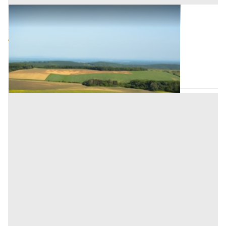
Terreni all'asta a Monselice
Offerta minima
40.500 €
Monselice
(Padova)
Codice asta:
ca8888c9
17/09/2026