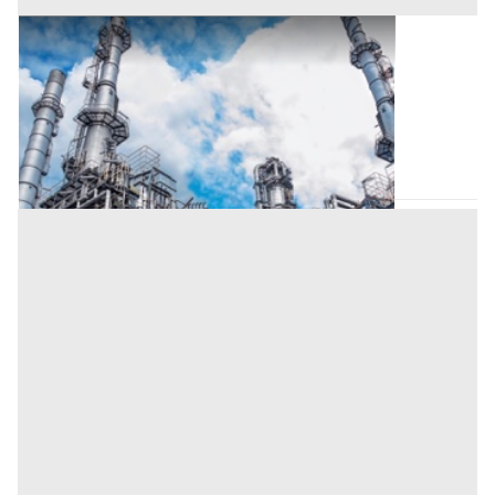
Opificio Industriale all'asta a Monselice
Offerta minima
1.450.000 €
Monselice
(Padova)
Codice asta:
37d7efaa
16/09/2026