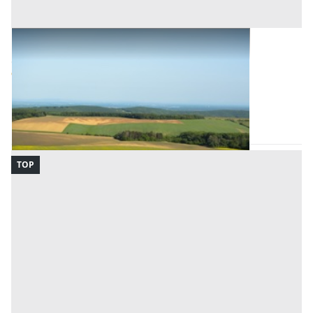
Terreni all'asta a Monselice
Offerta minima
94.500 €
Monselice
(Padova)
Codice asta:
143a8cef
15/09/2026
TOP