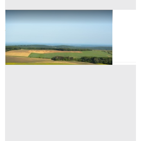
Terreni all'asta a Monselice
Offerta minima
94.500 €
Monselice
(Padova)
Codice asta:
b0d7e676
15/09/2026