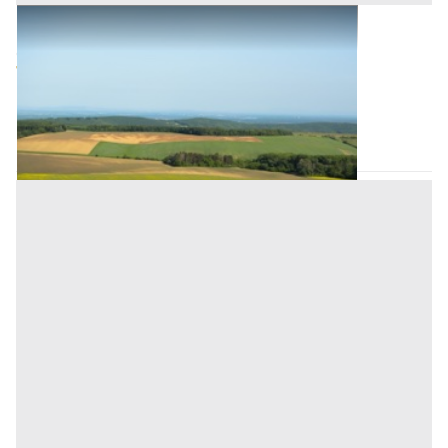
Terreni all'asta a Monselice
Offerta minima
74.475 €
Monselice
(Padova)
Codice asta:
e022b8a3
17/09/2026