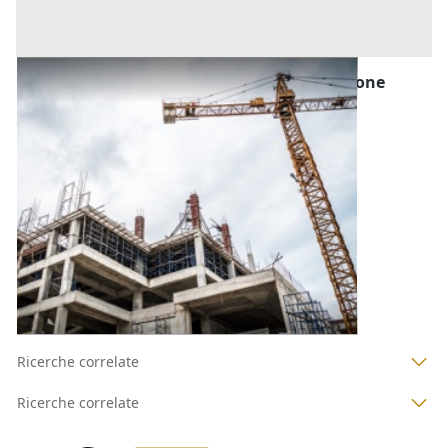
Porzione di Fabbricato in Corso di Costruzione
all'asta a Padova
Offerta minima
245.760 €
184.320 €
Monselice
(Padova)
Codice asta:
AH3235013621
Asta chiusa
1
2
3
4
Ricerche correlate
Ricerche correlate