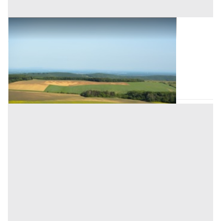
Terreni all'asta a Monselice
Offerta minima
148.500 €
Monselice
(Padova)
Codice asta:
a7c85166
15/09/2026