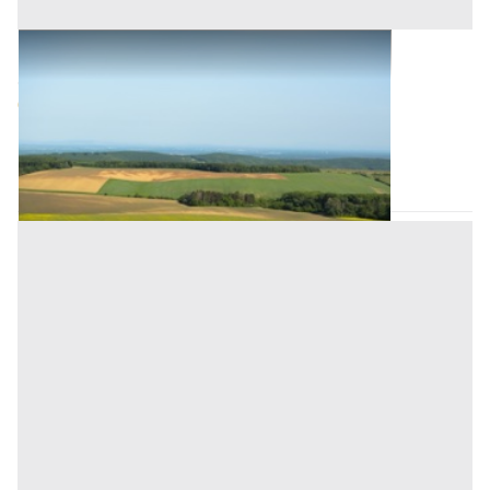
Terreni all'asta a Monselice
Offerta minima
67.500 €
Monselice
(Padova)
Codice asta:
67780113
15/09/2026