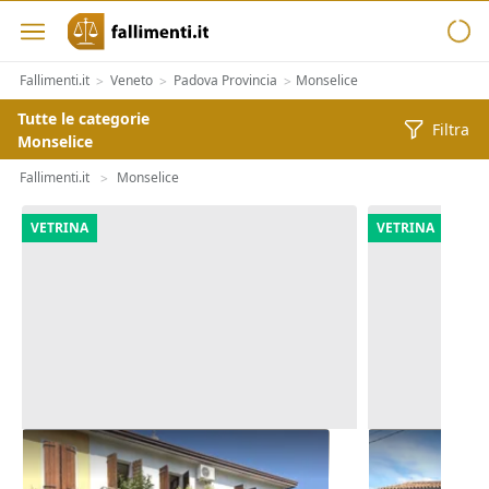
Fallimenti.it
Veneto
Padova Provincia
Monselice
>
>
>
Tutte le categorie
Filtra
Monselice
Fallimenti.it
Monselice
>
VETRINA
VETRINA
Asta Abitazione cielo terra con
Asta Quota 1
cortile e cantina
commerciale 