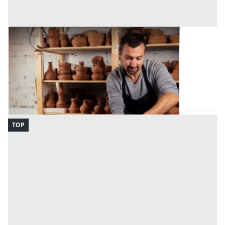
Laboratorio Artigiano all'asta a Padova
Offerta minima
10.000 €
Monselice
(Padova)
Codice asta:
AD2140186030
Asta chiusa
TOP