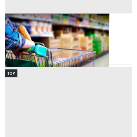
Negozio all'asta a Padova
Offerta minima
520.000 €
500.000 €
Monselice
(Padova)
Codice asta:
212b8303
Asta chiusa
TOP