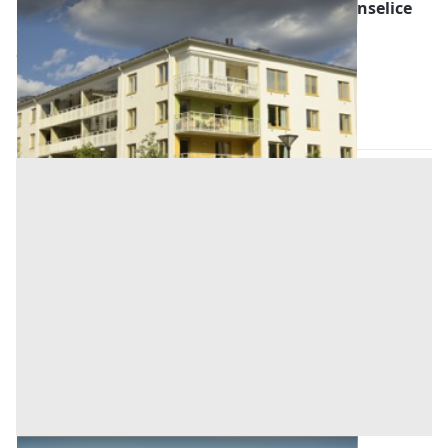
Abitazione di Tipo Economico all'asta a Monselice
Offerta minima
338.000 €
Monselice
(Padova)
Codice asta:
65887ce2
13/10/2026