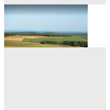
Terreni all'asta a Monselice
Offerta minima
67.500 €
Monselice
(Padova)
Codice asta:
dfd6a776
15/09/2026