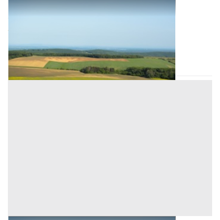
Terreni all'asta a Monselice
Offerta minima
30.000 €
22.500 €
Monselice
(Padova)
Codice asta:
45af4c3d
28/09/2026