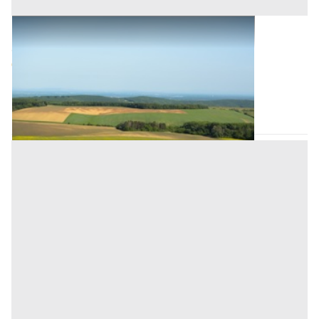
Terreni all'asta a Monselice
Offerta minima
67.500 €
Monselice
(Padova)
Codice asta:
32f6e4ec
15/09/2026