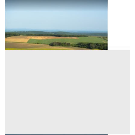
Terreni all'asta a Monselice
Offerta minima
54.000 €
Monselice
(Padova)
Codice asta:
a2046975
17/09/2026