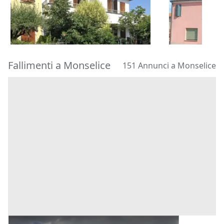
195.000 €
8.205 €
Montegrotto Terme
(Padova)
Rovigo
(Rovi
20/10/2026
18/09/2026
Fallimenti a Monselice
151 Annunci a Monselice