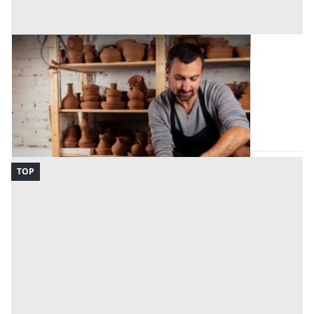
Laboratorio Artigiano all'asta a Padova
Offerta minima
10.000 €
Monselice
(Padova)
Codice asta:
AD2140186032
Asta chiusa
TOP