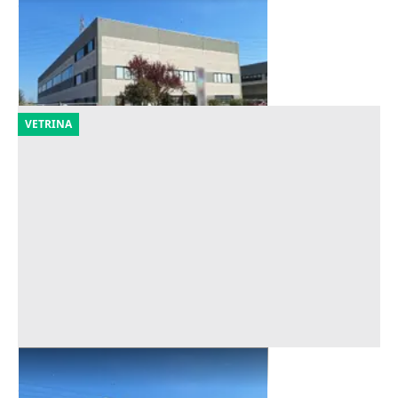
Offerta minima
1.125.600 €
Ravenna
(Ravenna)
25/09/2026
VETRINA
Asta Capannone con uffici e corte
Offerta minima