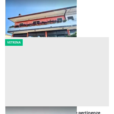
Asta Laboratorio al piano terra
Offerta minima
120.180 €
Zevio
(Verona)
29/09/2026
VETRINA
Asta Edificio artigianale con uffici e pertinenze