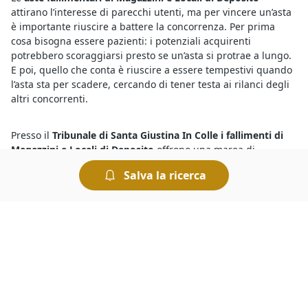
attirano l’interesse di parecchi utenti, ma per vincere un’asta
è importante riuscire a battere la concorrenza. Per prima
cosa bisogna essere pazienti: i potenziali acquirenti
potrebbero scoraggiarsi presto se un’asta si protrae a lungo.
E poi, quello che conta è riuscire a essere tempestivi quando
l’asta sta per scadere, cercando di tener testa ai rilanci degli
altri concorrenti.
Presso il
Tribunale di Santa Giustina In Colle i fallimenti di
Magazzini e Locali di Deposito
offrono una marea di
opportunità. Infatti con le aste giudiziarie è possibile
Salva la ricerca
risparmiare sull’acquisto e trovare tutto quello che serve in
pochi istanti. Per sapere dove vedere fallimenti è sufficiente
collegarsi al portale e visualizzare i dettagli riportati sugli
annunci delle singole aste: oltre alla data di inizio della gara
viene indicato il nome del Tribunale presso cui avrà luogo la
vendita.
Devi sapere che tutte le
aste giudiziarie a Santa Giustina In
Colle di Magazzini e Locali di Deposito
si svolgono al miglior