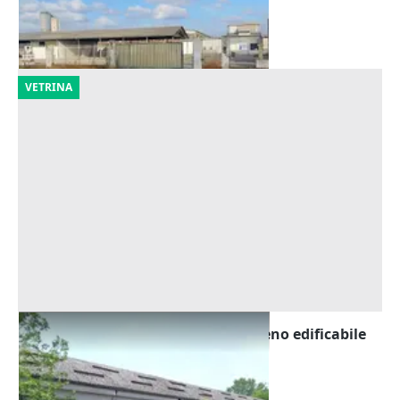
Pizzighettone
(Cremona)
23/09/2026
VETRINA
Asta Opificio con pertinenze e terreno edificabile
Offerta minima
543.500 €
Pieve Porto Morone
(Pavia)