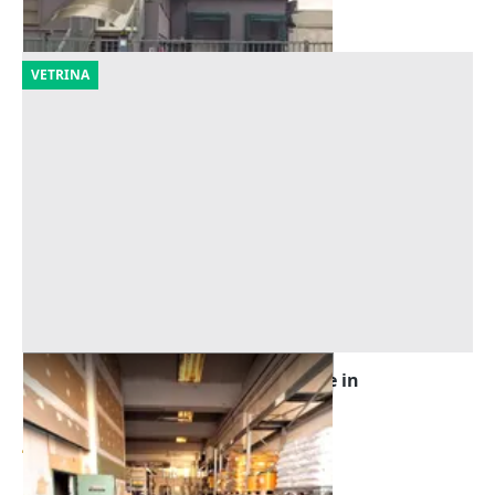
09/09/2026
VETRINA
Asta Quota 1/2 di locale artigianale in
stabilimento
Offerta minima
40.725 €
Urbania
(Pesaro e Urbino)