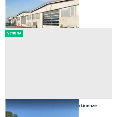
665.123 €
Cicognolo
(Cremona)
06/10/2026
VETRINA
Asta Capannone artigianale con pertinenze
Offerta minima
360.000 €