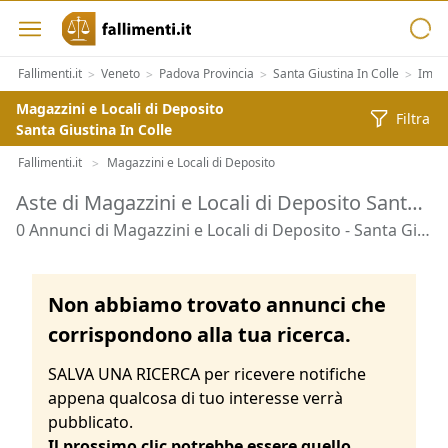
Fallimenti.it
Veneto
Padova Provincia
Santa Giustina In Colle
Immob
>
>
>
>
Magazzini e Locali di Deposito
Filtra
Santa Giustina In Colle
Fallimenti.it
Magazzini e Locali di Deposito
>
Aste di Magazzini e Locali di Deposito Santa Giustina In Colle
0 Annunci di Magazzini e Locali di Deposito - Santa Giustina In Colle
Non abbiamo trovato annunci che
corrispondono alla tua ricerca.
SALVA UNA RICERCA per ricevere notifiche
appena qualcosa di tuo interesse verrà
pubblicato.
Il prossimo clic potrebbe essere quello