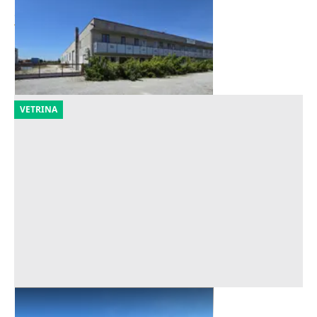
con beni mobili
Offerta minima
711.735 €
Buttrio
(Udine)
02/10/2026
VETRINA
Asta Capannone con uffici e corte