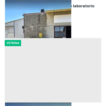
Asta Capannone artigianale ad uso laboratorio
Offerta minima
16.875 €
Costa di Rovigo
(Rovigo)
14/09/2026
VETRINA