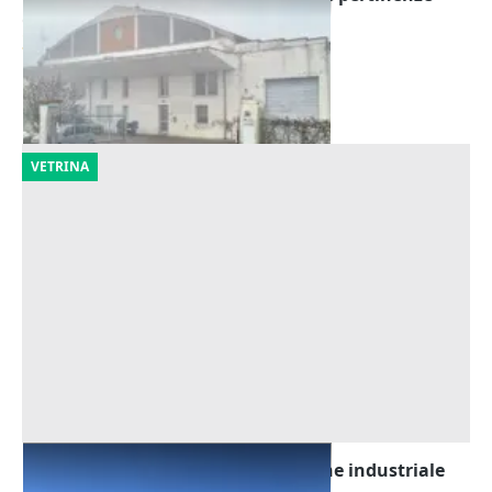
Offerta minima
247.500 €
Lugo
(Ravenna)
28/10/2026
VETRINA
Asta Tribunale di Udine - Capannone industriale