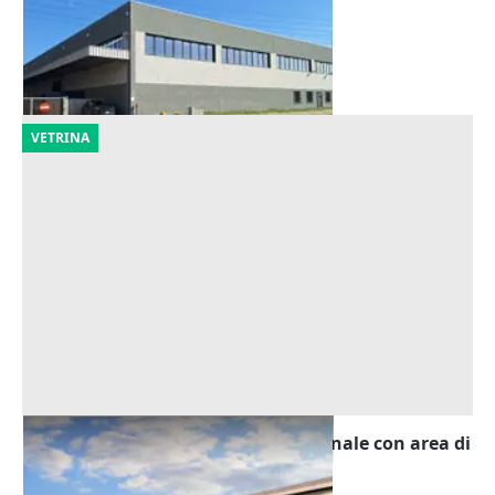
1.185.600 €
Ravenna
(Ravenna)
25/09/2026
VETRINA
Asta Fabbricato industriale-artigianale con area di
pertinenza
Offerta minima