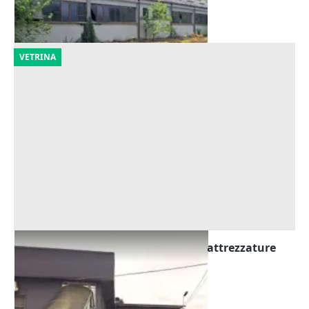
16/10/2026
VETRINA
Asta Edificio produttivo con celle e attrezzature
Offerta minima
816.663 €
Alta Val Tidone
(Piacenza)