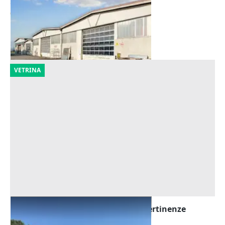
Offerta minima
665.123 €
Cicognolo
(Cremona)
06/10/2026
VETRINA
Asta Capannone artigianale con pertinenze
Offerta minima