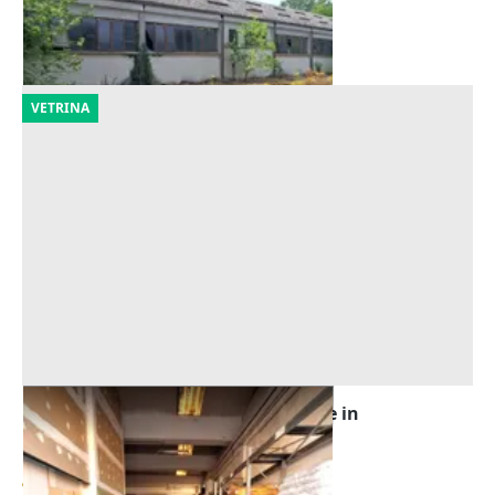
Pieve Porto Morone
(Pavia)
16/10/2026
VETRINA
Asta Quota 1/2 di locale artigianale in
stabilimento
Offerta minima
40.725 €