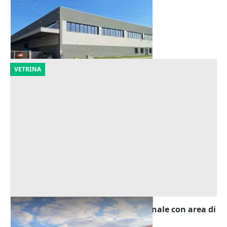
Offerta minima
1.185.600 €
Ravenna
(Ravenna)
25/09/2026
VETRINA
Asta Fabbricato industriale-artigianale con area di
pertinenza