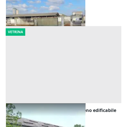
Pizzighettone
(Cremona)
23/09/2026
VETRINA
Asta Opificio con pertinenze e terreno edificabile
Offerta minima
543.500 €