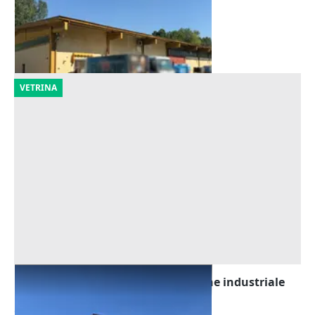
360.000 €
Castelverde
(Cremona)
23/09/2026
VETRINA
Asta Tribunale di Udine - Capannone industriale
con beni mobili
Offerta minima