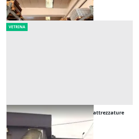
Urbania
(Pesaro e Urbino)
29/09/2026
VETRINA
Asta Edificio produttivo con celle e attrezzature
Offerta minima
816.663 €
Alta Val Tidone
(Piacenza)