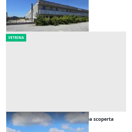
711.735 €
Buttrio
(Udine)
02/10/2026
VETRINA
Asta Complesso industriale con area scoperta
Offerta minima
560.000 €