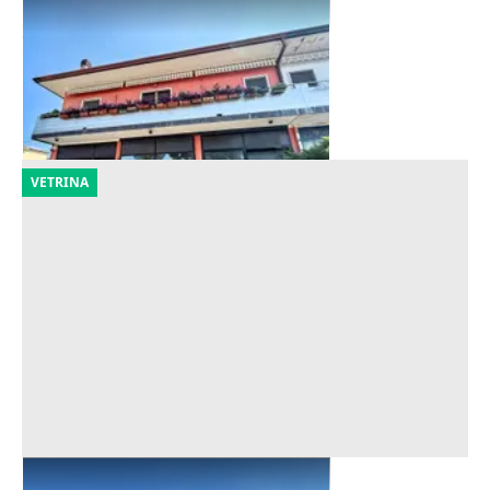
Asta Laboratorio al piano terra
Offerta minima
120.180 €
Zevio
(Verona)
29/09/2026
VETRINA
Asta Capannone con uffici e corte