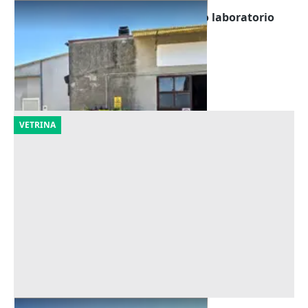
Asta Capannone artigianale ad uso laboratorio
Offerta minima
16.875 €
Costa di Rovigo
(Rovigo)
14/09/2026
VETRINA