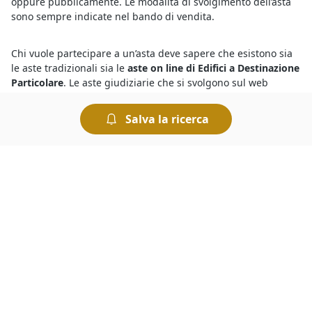
oppure pubblicamente. Le modalità di svolgimento dell’asta
sono sempre indicate nel bando di vendita.
Chi vuole partecipare a un’asta deve sapere che esistono sia
le aste tradizionali sia le
aste on line di Edifici a Destinazione
Particolare
. Le aste giudiziarie che si svolgono sul web
offrono comodità e sicurezza, quelle in modalità tradizionale
avvengono invece presso la sede del Tribunale competente.
Salva la ricerca
Tutte le aste si svolgono "al miglior offerente", ciò significa
che si aggiudica il bene chi presenta l’offerta più elevata.
Devi sapere che tutte le
aste giudiziarie a Monselice di Edifici
a Destinazione Particolare
si svolgono al miglior offerente,
ciò significa che si aggiudica il bene in vendita chi ha
presentato l’offerta più elevata allo scadere dell’asta. Le aste
si possono svolgere fisicamente presso i Tribunali oppure in
modalità telematica. Nel caso delle aste online è comodo fare
un’offerta e rilanciare, ed esistono anche sistemi
automatizzati che permettono di fare rilanci in modo
automatico.