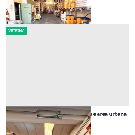
Urbania
(Pesaro e Urbino)
29/09/2026
VETRINA
Asta Quota 1/2 di locale artigianale e area urbana
Offerta minima
37.058 €