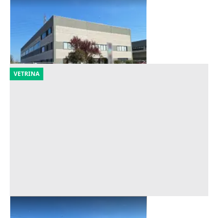
Offerta minima
1.125.600 €
Ravenna
(Ravenna)
25/09/2026
VETRINA
Asta Capannone con uffici e corte