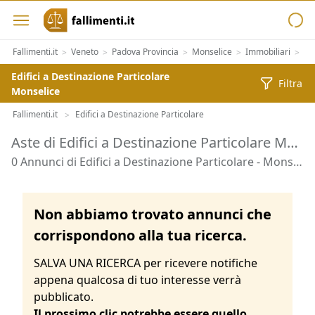
Fallimenti.it
Veneto
Padova Provincia
Monselice
Immobiliari
Al
>
>
>
>
>
Edifici a Destinazione Particolare
Filtra
Monselice
Fallimenti.it
Edifici a Destinazione Particolare
>
Aste di Edifici a Destinazione Particolare Monselice
0 Annunci di Edifici a Destinazione Particolare - Monselice
Non abbiamo trovato annunci che
corrispondono alla tua ricerca.
SALVA UNA RICERCA per ricevere notifiche
appena qualcosa di tuo interesse verrà
pubblicato.
Il prossimo clic potrebbe essere quello