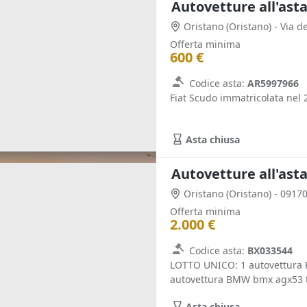
Autovetture all'ast
Oristano
(Oristano)
- Via d
Offerta minima
600 €
Codice asta:
AR5997966
Fiat Scudo immatricolata nel 
Asta chiusa
Autovetture all'ast
Oristano
(Oristano)
- 0917
Offerta minima
2.000 €
Codice asta:
BX033544
LOTTO UNICO: 1 autovettura P
autovettura BMW bmx agx53 ta
Asta chiusa