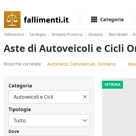
Il portale delle aste e liquidazioni giudiziali
Categoria
Fallimenti.it
Sardegna
Oristano Provincia
Oristano
Beni Mobili
Au
>
>
>
>
>
Aste di Autoveicoli e Cicli 
Ricerche correlate
Automezzi Commerciali, Oristano
Mac
VETRINA
Categoria
Tipologia
Dove