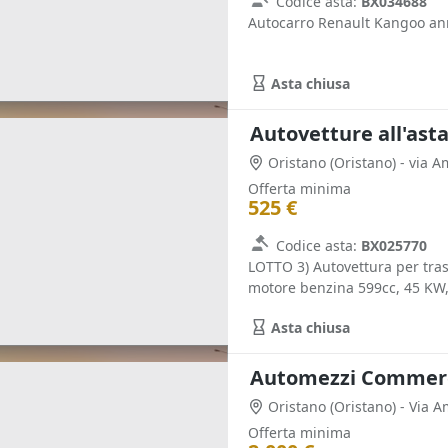
Codice asta:
BX034688
Autocarro Renault Kangoo an
Asta chiusa
Autovetture all'ast
Oristano
(Oristano)
- via 
Offerta minima
525 €
Codice asta:
BX025770
LOTTO 3) Autovettura per tr
motore benzina 599cc, 45 KW,
Asta chiusa
Automezzi Commercia
Oristano
(Oristano)
- Via 
Offerta minima