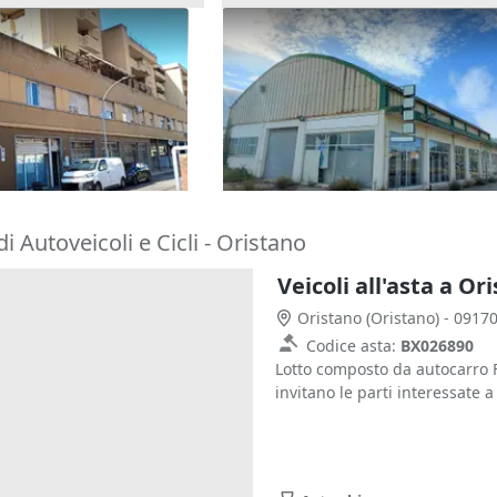
 posti auto in
Asta Complesso artigianale c
rezionale
cortile e pertinenze
976.896 €
istano)
Oristano
(Oristano)
30/10/2026
i Autoveicoli e Cicli - Oristano
Veicoli all'asta a Or
Oristano
(Oristano)
- 0917
Codice asta:
BX026890
Lotto composto da autocarro F
invitano le parti interessate a 