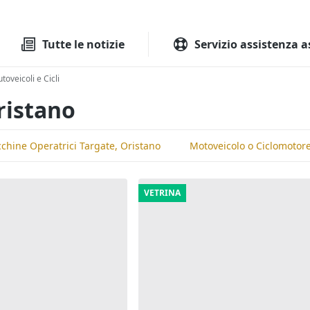
Tutte le aste
Aste immobilia
Tutte le notizie
Servizio assistenza a
toveicoli e Cicli
Oristano
chine Operatrici Targate, Oristano
Motoveicolo o Ciclomotore
VETRINA