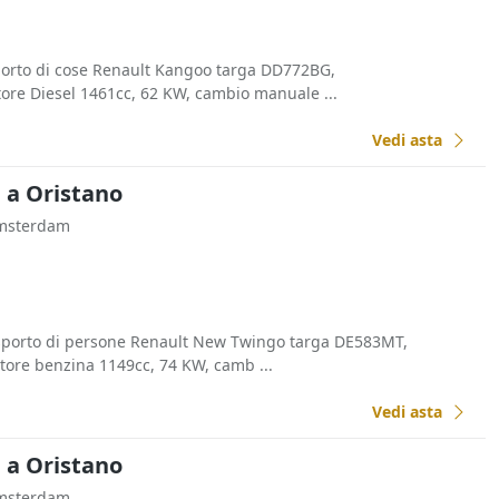
porto di cose Renault Kangoo targa DD772BG,
ore Diesel 1461cc, 62 KW, cambio manuale ...
Vedi asta
a a Oristano
Amsterdam
asporto di persone Renault New Twingo targa DE583MT,
tore benzina 1149cc, 74 KW, camb ...
Vedi asta
a a Oristano
Amsterdam