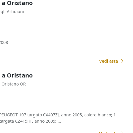
a a Oristano
egli Artigiani
2008
Vedi asta
a a Oristano
0 Oristano OR
EUGEOT 107 targato CX407ZJ, anno 2005, colore bianco; 1
rgata CZ415HF, anno 2005; ...