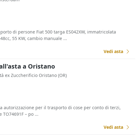
sporto di persone Fiat 500 targa ES042XW, immatricolata
248cc, 55 KW, cambio manuale ...
Vedi asta
ll'asta a Oristano
ità ex Zuccherificio Oristano (OR)
a autorizzazione per il trasporto di cose per conto di terzi,
ne TO74691F – po ...
Vedi asta