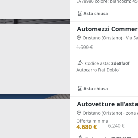
EV78980 colore: biancokm: 450
Asta chiusa
Automezzi Commercia
Oristano
(Oristano)
- Via S
1.500 €
Codice asta:
3de8fa0f
Autocarro Fiat Doblo'
Asta chiusa
Autovetture all'ast
Oristano
(Oristano)
- zona 
Offerta minima
6.240 €
4.680 €