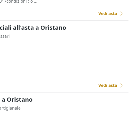
17condizioni : o ...
Vedi asta
li all'asta a Oristano
assari
Vedi asta
a a Oristano
artigianale