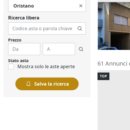
Oristano
Asta Uffici e
complesso di
Ricerca libera
645.600 €
Oristano
(Or
15/09/2026
Prezzo
Stato asta
61 Annunci d
Mostra solo le aste aperte
TOP
Salva la ricerca