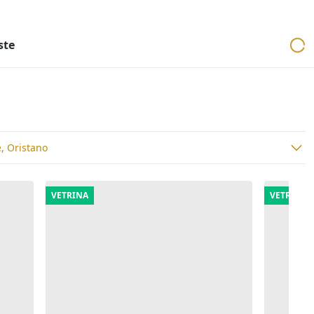
ri
Aste mobiliari
Cerca per località
Cerca in tutta Italia
ste
, Oristano
VETRINA
VETRINA