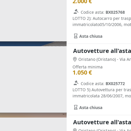
2.000 €
Codice asta:
BX025768
LOTTO 2): Autocarro per tras
immatricolato05/10/2006, mot
Asta chiusa
Autovetture all'ast
Oristano
(Oristano)
- Via 
Offerta minima
1.050 €
Codice asta:
BX025772
LOTTO 5) Autovettura per tr
immatricolata 28/06/2007, mo
Asta chiusa
Autovetture all'ast
Oristano
(Oristano)
- Via 