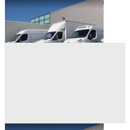
Automezzi Commerciali all'asta a Oristano
1.500 €
Oristano
(Oristano)
Codice asta:
3de8fa0f
Asta chiusa