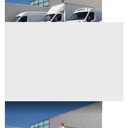
Oristano
(Oristano)
Asta chiusa
Automezzi Commerciali all'asta a Oristano
Oristano
(Oristano)
Asta chiusa