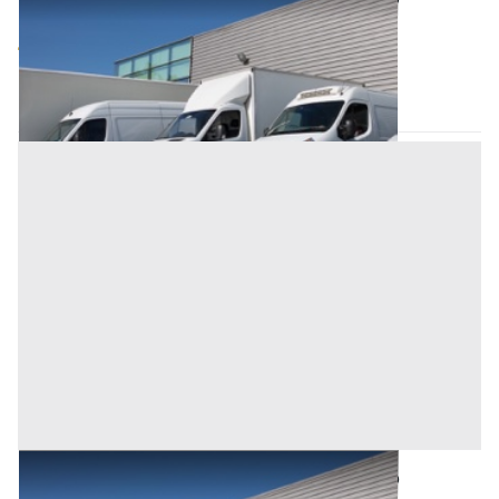
Base d'asta
4.096 €
Oristano
(Oristano)
Asta chiusa
Automezzi Commerciali all'asta a Oristano