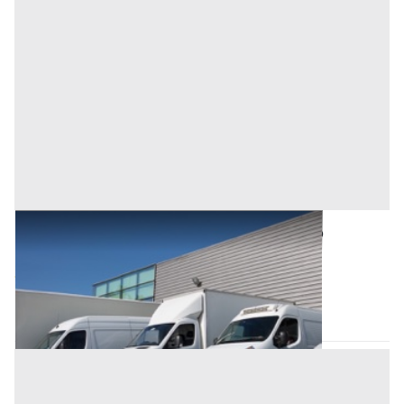
Automezzi Commerciali all'asta a Oristano
Base d'asta
2.400 €
Oristano
(Oristano)
Asta chiusa