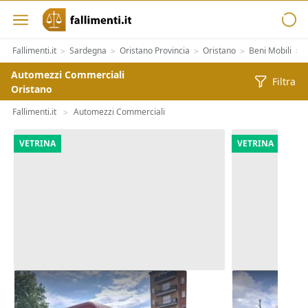
Fallimenti.it
Sardegna
Oristano Provincia
Oristano
Beni Mobili
>
>
>
>
>
Automezzi Commerciali
Filtra
Oristano
Fallimenti.it
Automezzi Commerciali
>
VETRINA
VETRINA
Furgone Mercedes Sprinter
Furgone iso
Sprinter