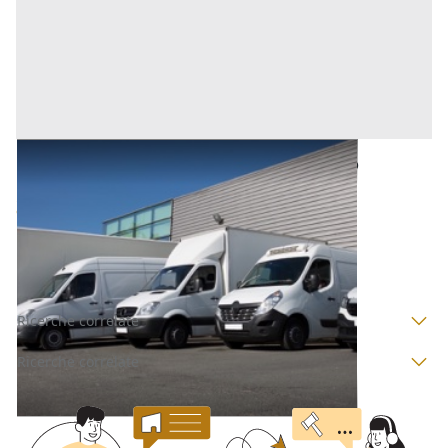
Automezzi Commerciali all'asta a Oristano
Base d'asta
3.072 €
Oristano
(Oristano)
Asta chiusa
Ricerche correlate
Ricerche correlate