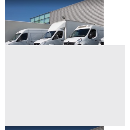
Cessione d'Azienda all'asta a Oristano
Offerta minima
15.000 €
Oristano
(Oristano)
Codice asta:
AY2147977
Asta chiusa