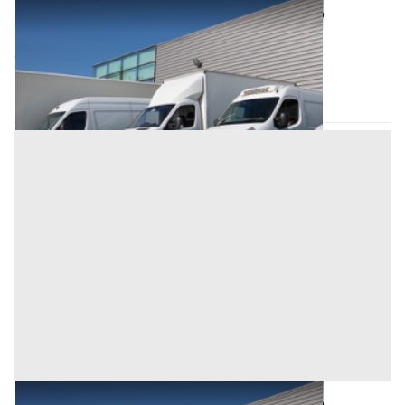
Automezzi Commerciali all'asta a Oristano
Base d'asta
3.000 €
Oristano
(Oristano)
Asta chiusa
Automezzi Commerciali all'asta a Oristano