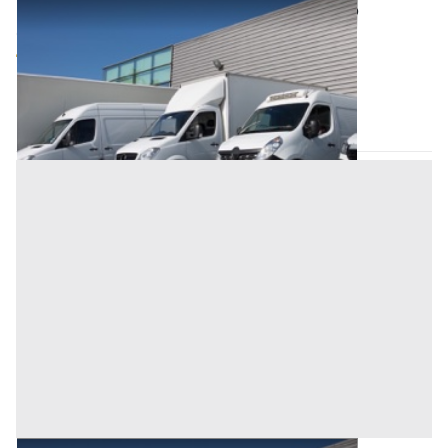
Automezzi Commerciali all'asta a Oristano
Offerta minima
4.392 €
Oristano
(Oristano)
Codice asta:
BX031300
Asta chiusa