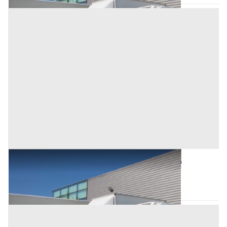
Automezzi Commerciali all'asta a Oristano
Oristano
(Oristano)
Asta chiusa