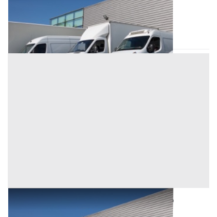
Base d'asta
12.288 €
Oristano
(Oristano)
Asta chiusa
Automezzi Commerciali all'asta a Oristano
Base d'asta