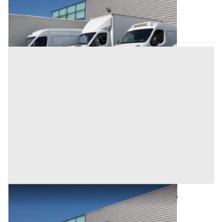
4.096 €
Oristano
(Oristano)
Asta chiusa
Automezzi Commerciali all'asta a Oristano
Base d'asta
3.000 €