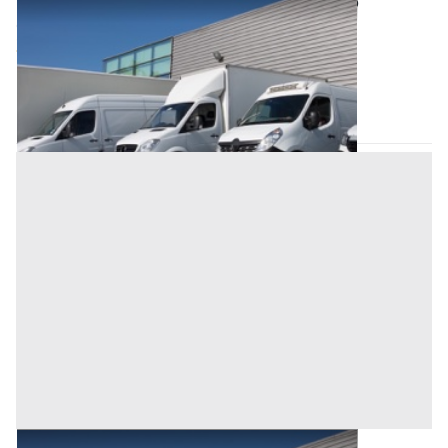
Automezzi Commerciali all'asta a Oristano
Offerta minima
2.000 €
Oristano
(Oristano)
Codice asta:
BX025768
Asta chiusa