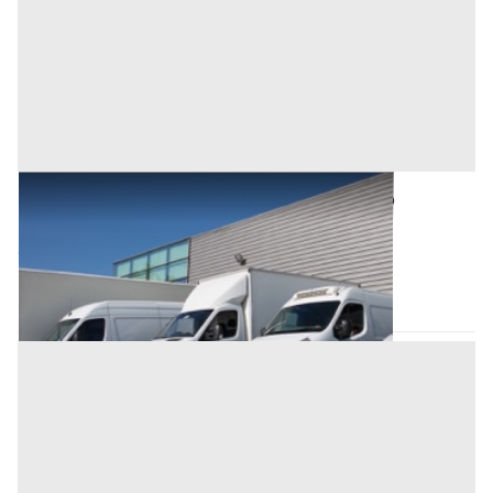
Automezzi Commerciali all'asta a Oristano
Base d'asta
2.000 €
Oristano
(Oristano)
Asta chiusa