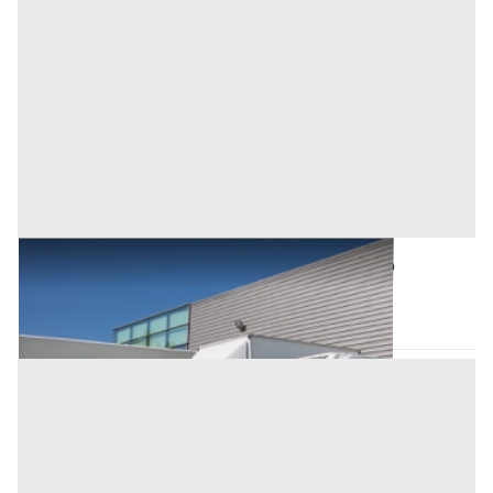
Automezzi Commerciali all'asta a Oristano
Oristano
(Oristano)
Asta chiusa