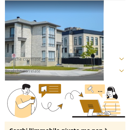
Abitazione di Tipo Civile all'asta a Nuoro
Offerta minima
522.000 €
391.500 €
Tortolì
(Nuoro)
Codice asta:
1acdcd98
Asta chiusa
Ricerche correlate
Ricerche correlate