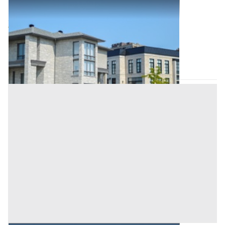
Abitazione di Tipo Civile all'asta a Nuoro
Offerta minima
101.645 €
76.233,75 €
Tortolì
(Nuoro)
Codice asta:
f7cdc068
Asta chiusa