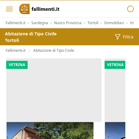
Fallimenti.it
Sardegna
Nuoro Provincia
Tortolì
Immobiliari
Immob
>
>
>
>
>
Abitazione di Tipo Civile
Filtra
Tortolì
Fallimenti.it
Abitazione di Tipo Civile
>
VETRINA
VETRINA
Asta Alloggio e lastrico solare in
Asta Abitazi
edificio polifunzionale
pertinenze