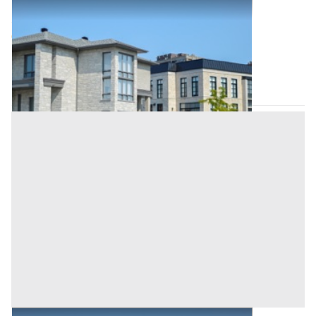
Abitazione di Tipo Civile all'asta a Nuoro
Offerta minima
84.750 €
63.562,50 €
Tortolì
(Nuoro)
Codice asta:
3aecc025
Asta chiusa