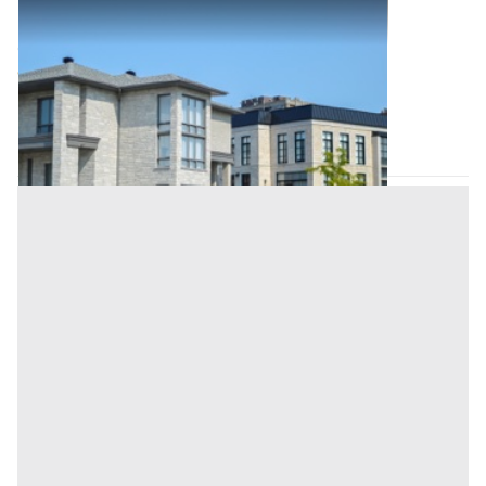
Abitazione di Tipo Civile all'asta a Nuoro
Offerta minima
11.154 €
8.365,50 €
Tortolì
(Nuoro)
Codice asta:
5d2b7ade
Asta chiusa