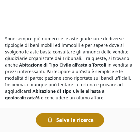
Sono sempre più numerose le aste giudiziarie di diverse
tipologie di beni mobili ed immobili e per sapere dove si
svolgono le aste basta consultare gli annunci delle vendite
giudiziarie organizzate dai Tribunali. Tra queste, si trovano
anche
Abitazione di Tipo Civile all'asta a Tortolì
in vendita a
prezzi interessanti. Partecipare a un’asta è semplice e le
modalità di partecipazione sono riportate sui bandi ufficiali.
Insomma, chiunque può tentare la fortuna e provare ad
aggiudicarsi
Abitazione di Tipo Civile all'asta a
geolocalizzata%
e concludere un ottimo affare.
Se ti stai chiedendo dove rintracciare
vendite giudiziarie di
Salva la ricerca
Abitazione di Tipo Civile a Tortolì
, consulta gli annunci delle
aste pubblicati sul nostro portale e recati presso il Tribunale
indicato nel singolo annuncio il giorno in cui è indetta la