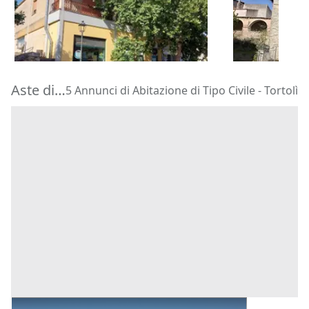
66.960 €
66.938 €
Isili
(Cagliari)
Silius
(Caglia
30/10/2026
30/10/2026
Aste di Abitazione di Tipo Civile Tortolì
5 Annunci di Abitazione di Tipo Civile - Tortolì