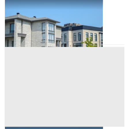
Abitazione di Tipo Civile all'asta a Nuoro
Offerta minima
106.823,53 €
80.117,64 €
Tortolì
(Nuoro)
Codice asta:
4db755e7
Asta chiusa