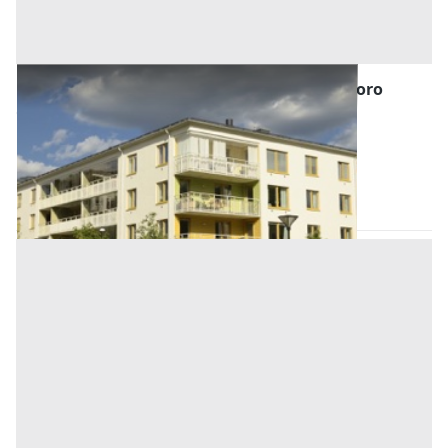
Abitazione di Tipo Economico all'asta a Nuoro
Offerta minima
16.611,32 €
12.458,49 €
Orotelli
(Nuoro)
Codice asta:
AQ8155701
Asta chiusa