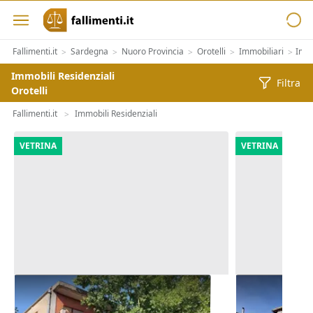
Fallimenti.it
Sardegna
Nuoro Provincia
Orotelli
Immobiliari
Immo
>
>
>
>
>
Immobili Residenziali
Filtra
Orotelli
Fallimenti.it
Immobili Residenziali
>
VETRINA
VETRINA
Asta Alloggio e lastrico solare in
Asta Abitazi
edificio polifunzionale
pertinenze