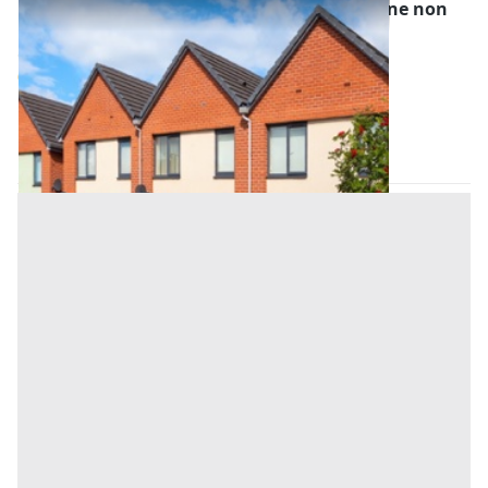
Asta Villette a schiera in corso di costruzione non
sanabili
Offerta minima
82.500 €
62.000 €
Orotelli
(Nuoro)
Codice asta:
3b50e60a
29/09/2026