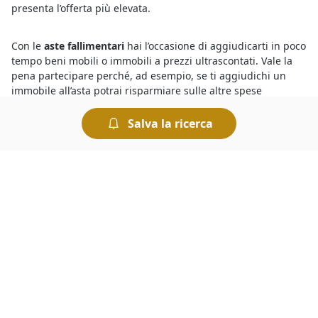
presenta l’offerta più elevata.
Con le
aste fallimentari
hai l’occasione di aggiudicarti in poco
tempo beni mobili o immobili a prezzi ultrascontati. Vale la
pena partecipare perché, ad esempio, se ti aggiudichi un
immobile all’asta potrai risparmiare sulle altre spese
normalmente richieste per la compravendita immobiliare,
come ad esempio le spese notarili e quelle di
Salva la ricerca
intermediazione. Non dimenticare, poi, che chiunque può
partecipare a un’asta fallimentare - ad eccezione
dell’esecutato o fallito - e che non è necessaria la presenza di
un avvocato.
Il portale
fallimenti di a Orotelli
è ricco di occasioni da
cogliere al volo. I beni in vendita, infatti, comprendono lotti
provenienti da procedure fallimentari ed esecutive, e
vengono proposti a prezzi nettamente inferiori rispetto a
quelli di mercato. Per comprare dai fallimenti è necessario
disporre una cauzione da versare prima dell’offerta. Il giorno
di svolgimento della gara presso il Tribunale i partecipanti