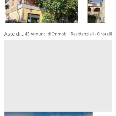
66.960 €
66.938 €
Isili
(Cagliari)
Silius
(Caglia
30/10/2026
30/10/2026
Aste di Immobili Residenziali Orotelli
43 Annunci di Immobili Residenziali - Orotelli