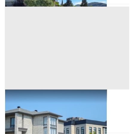
Abitazione di Tipo Civile all'asta a Orotelli
Base d'asta
135.000 €
Orotelli
(Nuoro)
Asta chiusa