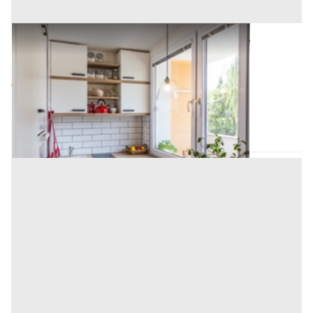
Asta Abitazione di tipo popolare con locale
commerciale e appartamento
Offerta minima
54.000 €
40.500 €
Orotelli
(Nuoro)
Codice asta:
9fc41cf8
Asta chiusa