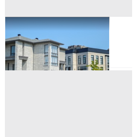
Abitazione di Tipo Civile all'asta a Nuoro
Offerta minima
21.617,60 €
16.213,20 €
Orotelli
(Nuoro)
Codice asta:
7ccf82b8
Asta chiusa