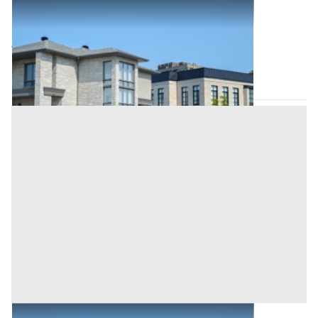
Abitazione di Tipo Civile all'asta a Orotelli
Base d'asta
44.189 €
Orotelli
(Nuoro)
Asta chiusa