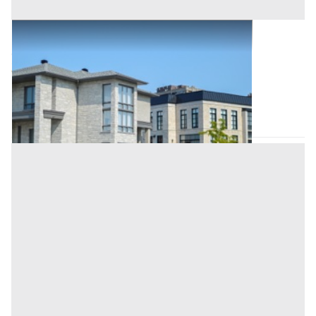
Villini all'asta a Provincia sconosciuta
Offerta minima
40.720 €
30.540 €
Orotelli
(Nuoro)
Codice asta:
44db84fe
Asta chiusa