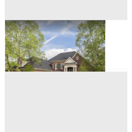
Villini all'asta a Nuoro
Offerta minima
53.156,25 €
39.867,19 €
Orotelli
(Nuoro)
Codice asta:
AQ881266
Asta chiusa