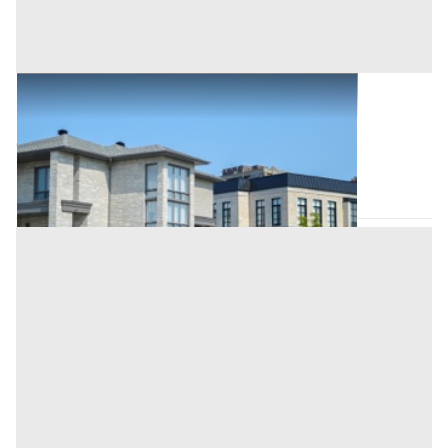
Abitazione di Tipo Civile all'asta a Orotelli
Base d'asta
82.360 €
Orotelli
(Nuoro)
Asta chiusa