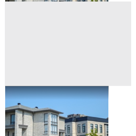
Abitazione di Tipo Civile all'asta a Orotelli
Orotelli
(Nuoro)
Asta chiusa
1
2
3