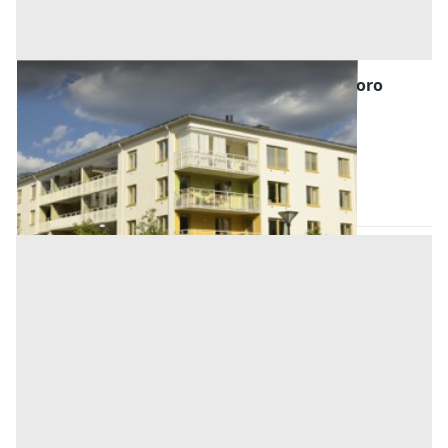
Abitazione di Tipo Economico all'asta a Nuoro
Offerta minima
18.642,63 €
13.981,97 €
Orotelli
(Nuoro)
Codice asta:
AQ8121256
Asta chiusa