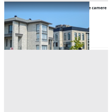
Asta Appartamento civile con verande e tre camere
in edificio a quattro livelli
Offerta minima
40.996,31 €
30.747,23 €
Orotelli
(Nuoro)
Codice asta:
33c47485
Asta chiusa