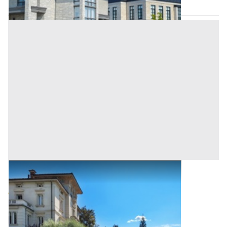
Asta chiusa
Ville all'asta a Orotelli
Base d'asta
94.500 €
Orotelli
(Nuoro)
Asta chiusa