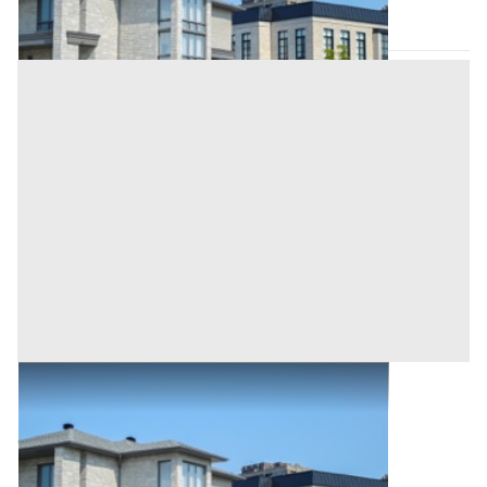
Asta chiusa
Abitazione di Tipo Civile all'asta a Orotelli
Base d'asta
36.752 €
Orotelli
(Nuoro)