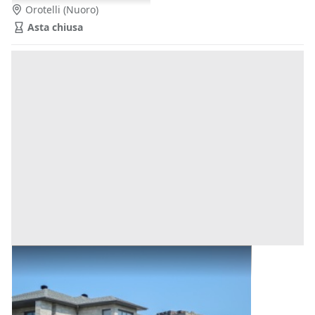
Orotelli
(Nuoro)
Asta chiusa
Abitazione di Tipo Civile all'asta a Orotelli
Base d'asta
27.564 €
Orotelli
(Nuoro)