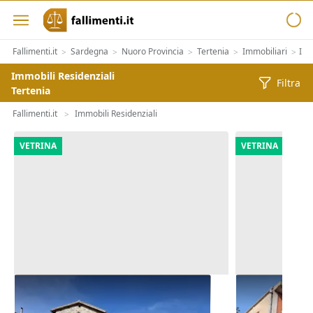
Fallimenti.it
Sardegna
Nuoro Provincia
Tertenia
Immobiliari
Imm
>
>
>
>
>
Immobili Residenziali
Filtra
Tertenia
Fallimenti.it
Immobili Residenziali
>
VETRINA
VETRINA
Asta Abitazione su tre piani con
Asta Alloggio
pertinenze
edificio poli