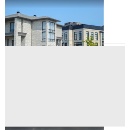
Abitazione di Tipo Civile all'asta a Nuoro
Offerta minima
139.000 €
104.250 €
Tertenia
(Nuoro)
Codice asta:
bdf87bab
Asta chiusa