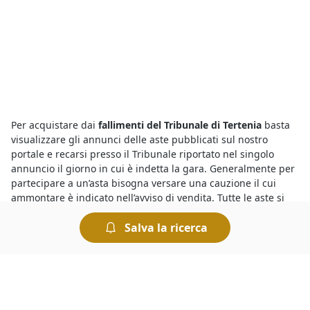
Per acquistare dai
fallimenti del Tribunale di Tertenia
basta
visualizzare gli annunci delle aste pubblicati sul nostro
portale e recarsi presso il Tribunale riportato nel singolo
annuncio il giorno in cui è indetta la gara. Generalmente per
partecipare a un’asta bisogna versare una cauzione il cui
ammontare è indicato nell’avviso di vendita. Tutte le aste si
svolgono al miglior offerente per cui si aggiudica il bene chi
Salva la ricerca
presenta l’offerta più elevata.
Sono sempre più numerose le aste giudiziarie di diverse
tipologie di beni mobili ed immobili e per sapere dove si
svolgono le aste basta consultare gli annunci delle vendite
giudiziarie organizzate dai Tribunali. Tra queste, si trovano