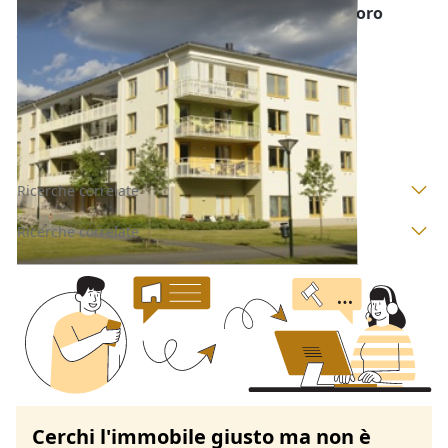
Abitazione di Tipo Economico all'asta a Nuoro
Offerta minima
16.150 €
12.113 €
Tertenia
(Nuoro)
Codice asta:
BK9122395
Asta chiusa
Ricerche correlate
Ricerche correlate
Cerchi l'immobile giusto ma non è