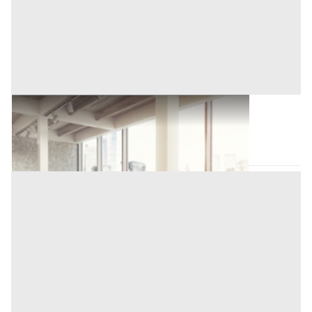
Ufficio all'asta a Novara
Novara
(Novara)
Asta chiusa