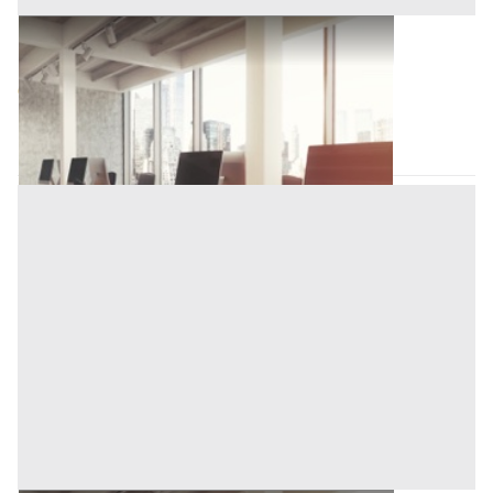
Ufficio all'asta a Novara
Base d'asta
69.000 €
Novara
(Novara)
Asta chiusa