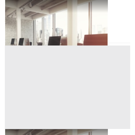
Ufficio all'asta a Novara
Base d'asta
372.000 €
Novara
(Novara)
Asta chiusa