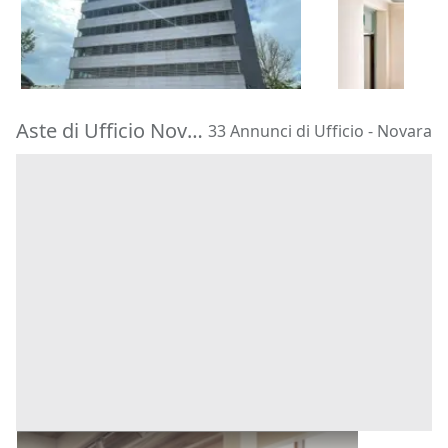
2.421.424 €
92.193 €
Bologna
(Bologna)
Rovigo
(Rovi
23/09/2026
24/09/2026
Aste di Ufficio Novara
33 Annunci di Ufficio - Novara