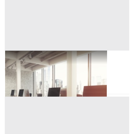
Ufficio all'asta a Novara
Base d'asta
703.000 €
Novara
(Novara)
Asta chiusa