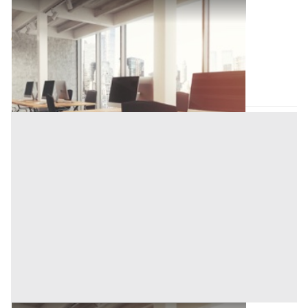
Magazzino all'asta a Novara
Offerta minima
89.250 €
66.937,50 €
Novara
(Novara)
Codice asta:
AV349115
Asta chiusa