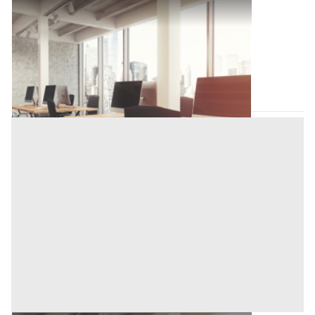
Ufficio all'asta a Novara
Offerta minima
114.000 €
85.500 €
Novara
(Novara)
Codice asta:
AI1199111
Asta chiusa