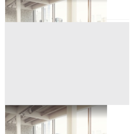
Novara
(Novara)
Asta chiusa
Ufficio all'asta a Novara
Novara
(Novara)
Asta chiusa