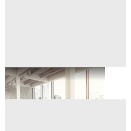
Ufficio all'asta a Novara
Novara
(Novara)
Asta chiusa