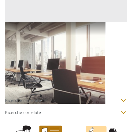
Ufficio all'asta a Novara
Base d'asta
703.000 €
Novara
(Novara)
Asta chiusa
1
2
Ricerche correlate
Ricerche correlate