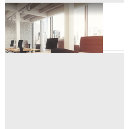
Ufficio all'asta a Novara
Offerta minima
209.250 €
156.938 €
Novara
(Novara)
Codice asta:
CZ449038
Asta chiusa