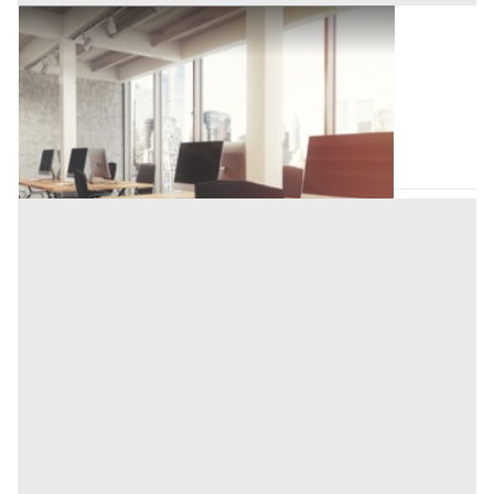
Ufficio all'asta a Novara
Offerta minima
119.391 €
89.550 €
Novara
(Novara)
Codice asta:
CZ449037
Asta chiusa