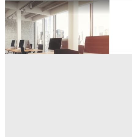
Ufficio all'asta a Novara
Offerta minima
40.000 €
Novara
(Novara)
Codice asta:
BN61175577
Asta chiusa