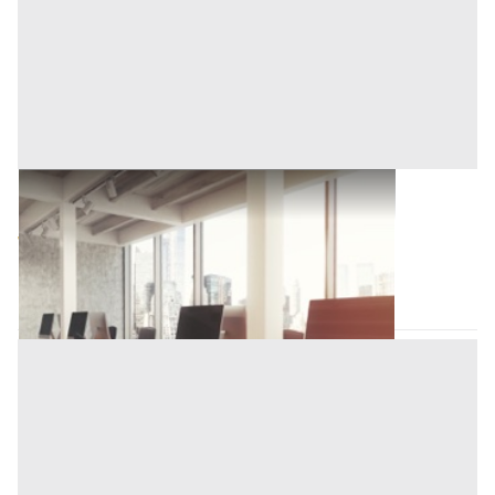
Ufficio all'asta a Novara
Base d'asta
703.000 €
Novara
(Novara)
Asta chiusa