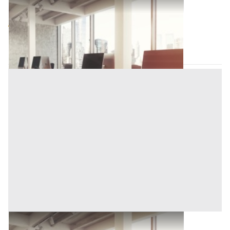
Ufficio all'asta a Novara
Base d'asta
47.000 €
Novara
(Novara)
Asta chiusa
Ufficio all'asta a Novara