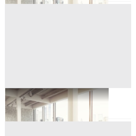
Ufficio all'asta a Novara
Novara
(Novara)
Asta chiusa