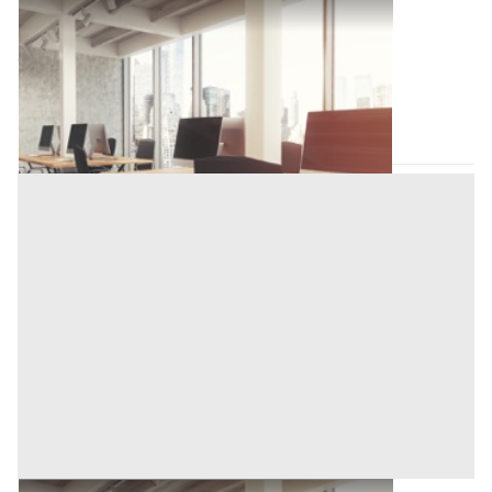
Ufficio all'asta a Novara
Offerta minima
109.500 €
82.125 €
Novara
(Novara)
Codice asta:
30e8f786
Asta chiusa