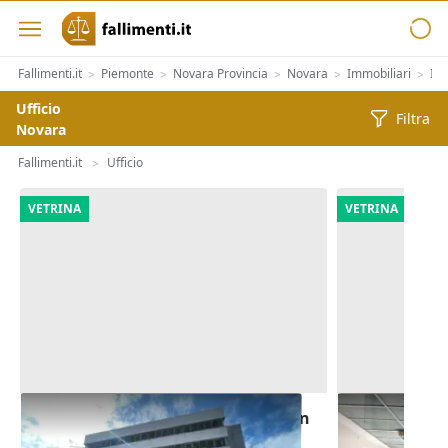
Fallimenti.it
Piemonte
Novara Provincia
Novara
Immobiliari
Im
>
>
>
>
>
Ufficio
Filtra
Novara
Fallimenti.it
Ufficio
>
VETRINA
VETRINA
Asta Edificio direzionale grezzo con
Asta Blocco u
cortile privato
polifunziona