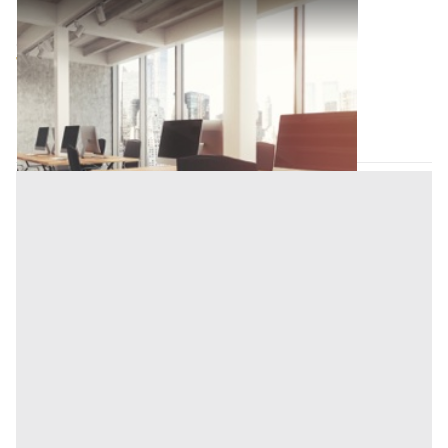
Ufficio all'asta a Novara
Offerta minima
102.000 €
76.500 €
Novara
(Novara)
Codice asta:
AV349114
Asta chiusa