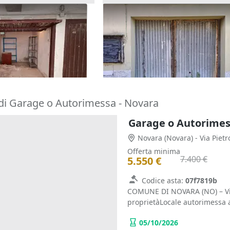
al piano interrato
Asta Garage con pertinenze
20.391 €
se)
Genova
(Genova)
18/09/2026
di Garage o Autorimessa - Novara
Garage o Autorimess
Novara
(Novara)
- Via Piet
Offerta minima
7.400 €
5.550 €
Codice asta:
07f7819b
COMUNE DI NOVARA (NO) – Via
proprietàLocale autorimessa al
05/10/2026