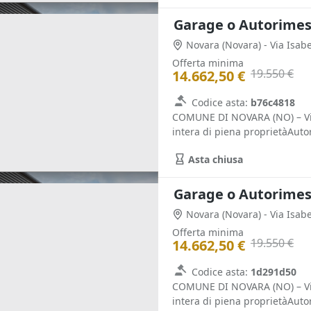
Garage o Autorimess
Novara
(Novara)
- Via Isab
Offerta minima
19.550 €
14.662,50 €
Codice asta:
b76c4818
COMUNE DI NOVARA (NO) – Via 
intera di piena proprietàAutor
Asta chiusa
Garage o Autorimess
Novara
(Novara)
- Via Isab
Offerta minima
19.550 €
14.662,50 €
Codice asta:
1d291d50
COMUNE DI NOVARA (NO) – Via 
intera di piena proprietàAutor