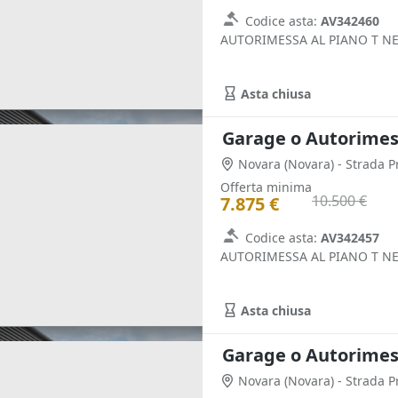
Codice asta:
AV342460
AUTORIMESSA AL PIANO T N
Asta chiusa
Garage o Autorimess
Novara
(Novara)
- Strada P
Offerta minima
10.500 €
7.875 €
Codice asta:
AV342457
AUTORIMESSA AL PIANO T N
Asta chiusa
Garage o Autorimess
Novara
(Novara)
- Strada P