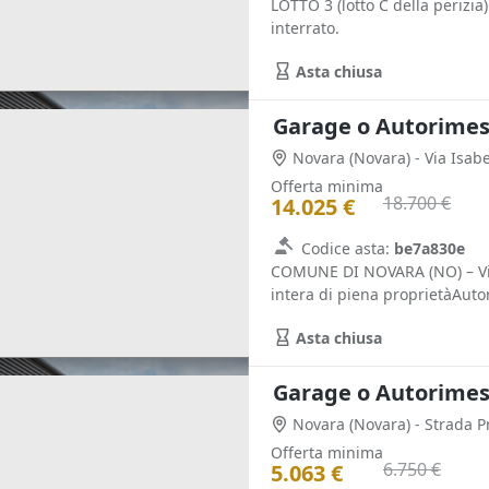
LOTTO 3 (lotto C della perizi
interrato.
Asta chiusa
Garage o Autorimess
Novara
(Novara)
- Via Isab
Offerta minima
18.700 €
14.025 €
Codice asta:
be7a830e
COMUNE DI NOVARA (NO) – Via 
intera di piena proprietàAutor
Asta chiusa
Garage o Autorimess
Novara
(Novara)
- Strada P
Offerta minima
6.750 €
5.063 €