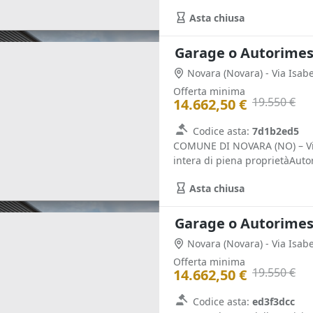
Asta chiusa
Garage o Autorimess
Novara
(Novara)
- Via Isab
Offerta minima
19.550 €
14.662,50 €
Codice asta:
7d1b2ed5
COMUNE DI NOVARA (NO) – Via 
intera di piena proprietàAutor
Asta chiusa
Garage o Autorimess
Novara
(Novara)
- Via Isab
Offerta minima
19.550 €
14.662,50 €
Codice asta:
ed3f3dcc