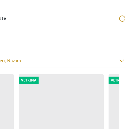
ri
Aste mobiliari
Cerca per località
Cerca in tutta Italia
ste
ieri, Novara
VETRINA
VETRINA