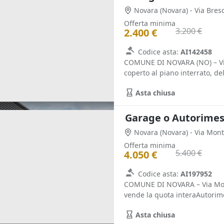
Novara
(Novara)
- Via Bres
Offerta minima
3.200 €
2.400 €
Codice asta:
AI142458
COMUNE DI NOVARA (NO) – Via
coperto al piano interrato, del
Asta chiusa
Garage o Autorimess
Novara
(Novara)
- Via Mon
Offerta minima
5.400 €
4.050 €
Codice asta:
AI197952
COMUNE DI NOVARA – Via Monte
vende la quota interaAutorimes
Asta chiusa