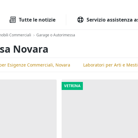
Tutte le aste
Aste immobilia
Tutte le notizie
Servizio assistenza a
obili Commerciali
Garage o Autorimessa
>
ssa Novara
i per Esigenze Commerciali, Novara
Laboratori per Arti e Mest
VETRINA